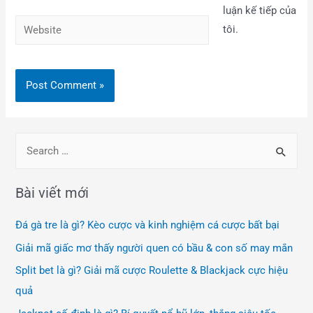
luận kế tiếp của
tôi.
Bài viết mới
Đá gà tre là gì? Kèo cược và kinh nghiệm cá cược bất bại
Giải mã giấc mơ thấy người quen có bầu & con số may mắn
Split bet là gì? Giải mã cược Roulette & Blackjack cực hiệu
quả