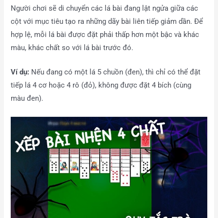
Người chơi sẽ di chuyển các lá bài đang lật ngửa giữa các
cột với mục tiêu tạo ra những dãy bài liên tiếp giảm dần. Để
hợp lệ, mỗi lá bài được đặt phải thấp hơn một bậc và khác
màu, khác chất so với lá bài trước đó.
Ví dụ:
Nếu đang có một lá 5 chuồn (đen), thì chỉ có thể đặt
tiếp lá 4 cơ hoặc 4 rô (đỏ), không được đặt 4 bích (cùng
màu đen).