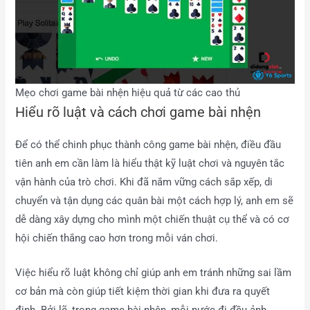
Mẹo chơi game bài nhện hiệu quả từ các cao thủ
Hiểu rõ luật và cách chơi game bài nhện
Để có thể chinh phục thành công game bài nhện, điều đầu
tiên anh em cần làm là hiểu thật kỹ luật chơi và nguyên tắc
vận hành của trò chơi. Khi đã nắm vững cách sắp xếp, di
chuyển và tận dụng các quân bài một cách hợp lý, anh em sẽ
dễ dàng xây dựng cho mình một chiến thuật cụ thể và có cơ
hội chiến thắng cao hơn trong mỗi ván chơi.
Việc hiểu rõ luật không chỉ giúp anh em tránh những sai lầm
cơ bản mà còn giúp tiết kiệm thời gian khi đưa ra quyết