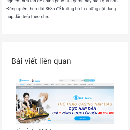
nghiệm hữu ích để chinh phục tựa game này hiệu quả hơn.
Đừng quên theo dõi 868h để không bỏ lỡ những nội dung
hấp dẫn tiếp theo nhé.
Bài viết liên quan