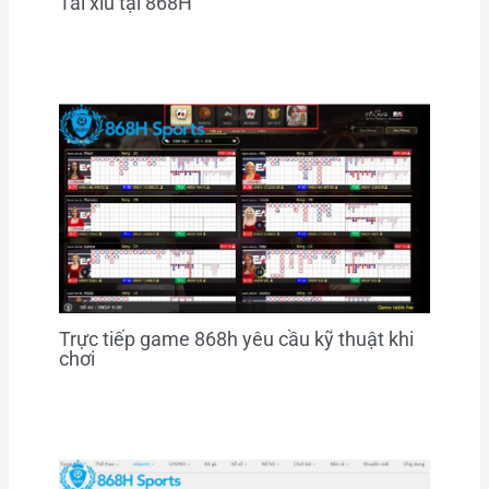
Tài xỉu tại 868H
Trực tiếp game 868h yêu cầu kỹ thuật khi
chơi