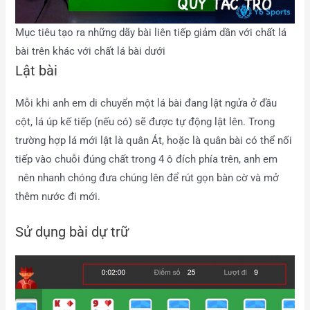
Mục tiêu tạo ra những dãy bài liên tiếp giảm dần với chất lá
bài trên khác với chất lá bài dưới
Lật bài
Mỗi khi anh em di chuyển một lá bài đang lật ngửa ở đầu
cột, lá úp kế tiếp (nếu có) sẽ được tự động lật lên. Trong
trường hợp lá mới lật là quân Át, hoặc là quân bài có thể nối
tiếp vào chuỗi đúng chất trong 4 ô đích phía trên, anh em
nên nhanh chóng đưa chúng lên để rút gọn bàn cờ và mở
thêm nước đi mới.
Sử dụng bài dự trữ