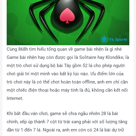
Cùng 868h tìm hiểu tổng quan về game bài nhện là gì nhé
Game bài nhện hay còn được gọi là Solitaire hay Klondike, là
một trò chơi sử dụng bộ bài Tây gồm 52 lá cho phép người
chơi giải trí một mình vào bất kỳ lúc nào. Ưu điểm lớn của
trò chơi này là có thể chơi hoàn toàn offline, anh em chỉ cần
một chiếc điện thoại hoặc máy tính là đủ, không cần kết nối
Internet.
Khi bắt đầu ván chơi, game sẽ chia ngẫu nhiên 28 lá bài
chính, xếp úp thành 7 cột từ trái sang phải với số lượng tăng
dần từ 1 đến 7 lá. Ngoài ra, anh em còn có 24 lá bài dự trữ