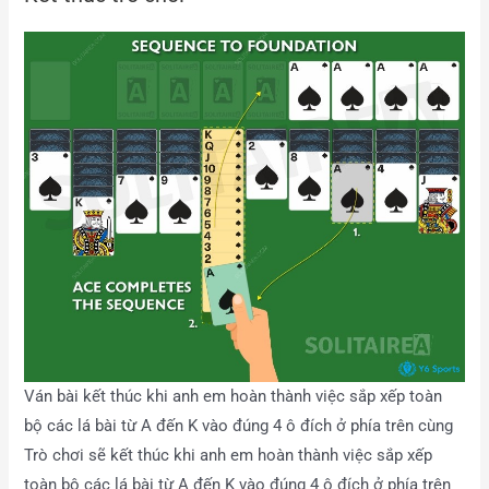
Ván bài kết thúc khi anh em hoàn thành việc sắp xếp toàn
bộ các lá bài từ A đến K vào đúng 4 ô đích ở phía trên cùng
Trò chơi sẽ kết thúc khi anh em hoàn thành việc sắp xếp
toàn bộ các lá bài từ A đến K vào đúng 4 ô đích ở phía trên