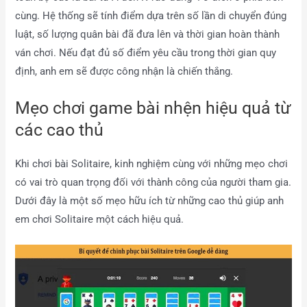
cùng. Hệ thống sẽ tính điểm dựa trên số lần di chuyển đúng
luật, số lượng quân bài đã đưa lên và thời gian hoàn thành
ván chơi. Nếu đạt đủ số điểm yêu cầu trong thời gian quy
định, anh em sẽ được công nhận là chiến thắng.
Mẹo chơi game bài nhện hiệu quả từ
các cao thủ
Khi chơi bài Solitaire, kinh nghiệm cùng với những mẹo chơi
có vai trò quan trọng đối với thành công của người tham gia.
Dưới đây là một số mẹo hữu ích từ những cao thủ giúp anh
em chơi Solitaire một cách hiệu quả.