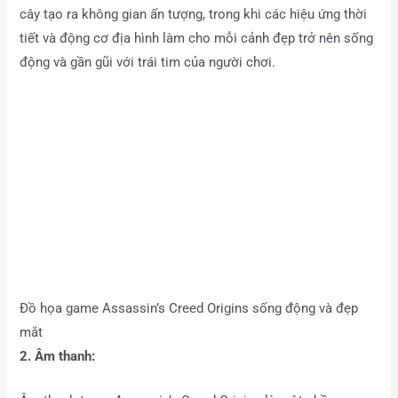
cây tạo ra không gian ấn tượng, trong khi các hiệu ứng thời
tiết và động cơ địa hình làm cho mỗi cảnh đẹp trở nên sống
động và gần gũi với trái tim của người chơi.
Đồ họa game Assassin’s Creed Origins sống động và đẹp
mắt
2. Âm thanh: