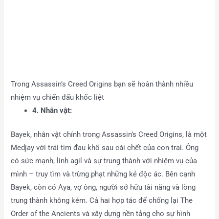
Trong Assassin’s Creed Origins bạn sẽ hoàn thành nhiều
nhiệm vụ chiến đấu khốc liệt
4. Nhân vật:
Bayek, nhân vật chính trong Assassin’s Creed Origins, là một
Medjay với trái tim đau khổ sau cái chết của con trai. Ông
có sức mạnh, linh agil và sự trung thành với nhiệm vụ của
mình – truy tìm và trừng phạt những kẻ độc ác. Bên cạnh
Bayek, còn có Aya, vợ ông, người sở hữu tài năng và lòng
trung thành không kém. Cả hai hợp tác để chống lại The
Order of the Ancients và xây dựng nền tảng cho sự hình