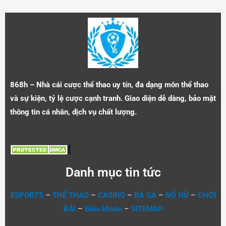
868h – Nhà cái cược thể thao uy tín, đa dạng môn thể thao
và sự kiện, tỷ lệ cược cạnh tranh. Giao diện dễ dàng, bảo mật
thông tin cá nhân, dịch vụ chất lượng.
Danh mục tin tức
ESPORTS
–
THỂ THAO
–
CASINO
–
ĐÁ GÀ
–
NỔ HŨ
–
CHƠI
BÀI
–
Điều khoản
–
SITEMAP