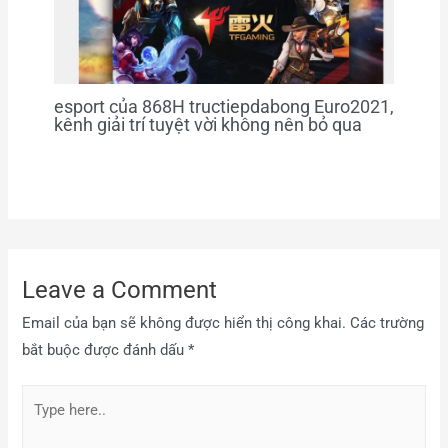
esport của 868H tructiepdabong Euro2021,
kênh giải trí tuyệt vời không nên bỏ qua
Leave a Comment
Email của bạn sẽ không được hiển thị công khai.
Các trường
bắt buộc được đánh dấu
*