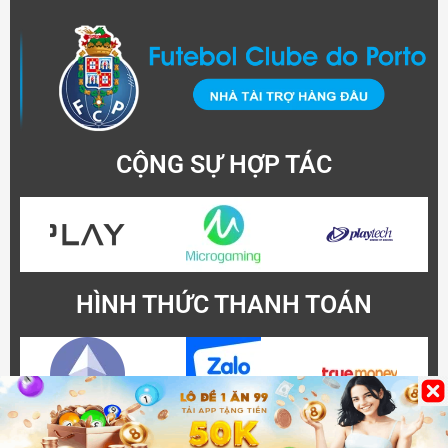
CỘNG SỰ HỢP TÁC
HÌNH THỨC THANH TOÁN
Copyright © 2026 868H Sports Reserved. Nhà tài