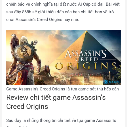
chiến bảo vệ chính nghĩa tại đất nước Ai Cập cổ đại. Bài viết
sau đây 868h sẽ giới thiệu đến các bạn chi tiết hơn về trò
chơi Assassin’s Creed Origins này nhé.
Game Assassin’s Creed Origins là tựa game sát thủ hấp dẫn
Review chi tiết game Assassin’s
Creed Origins
Sau đây là những thông tin chi tiết về tựa game Assassin’s