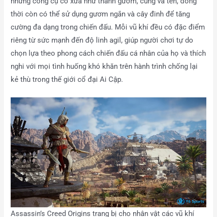
những công cụ cổ xưa như thanh gươm, cung và tên, đồng
thời còn có thể sử dụng gươm ngắn và cây đinh để tăng
cường đa dạng trong chiến đấu. Mỗi vũ khí đều có đặc điểm
riêng từ sức mạnh đến độ linh agil, giúp người chơi tự do
chọn lựa theo phong cách chiến đấu cá nhân của họ và thích
nghi với mọi tình huống khó khăn trên hành trình chống lại
kẻ thù trong thế giới cổ đại Ai Cập.
Assassin’s Creed Origins trang bị cho nhân vật các vũ khí