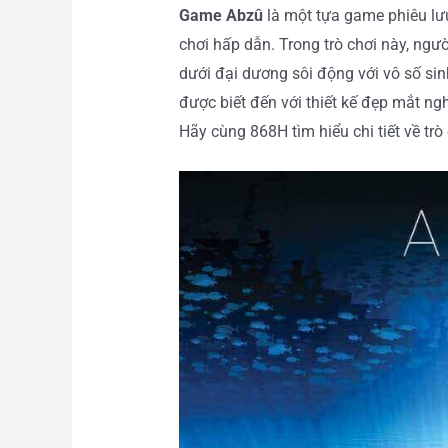
Game Abzû
là một tựa game phiêu lư
chơi hấp dẫn. Trong trò chơi này, ngườ
dưới đại dương sôi động với vô số sinh
được biết đến với thiết kế đẹp mắt ng
Hãy cùng 868H tìm hiểu chi tiết về tr