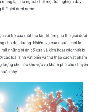
û mang lại cho người chơi một trải nghiệm đầy
 thế giới dưới nước.
 vai trò của một thợ lặn, khám phá thế giới dưới
ng cho đại dương. Nhiệm vụ của người chơi là
mã những bí ẩn cổ xưa và kích hoạt các thiết bị
ới các loài sinh vật biển và thu thập các vật phẩm
ăng lượng cho các khu vực và khám phá câu chuyện
 nước này.