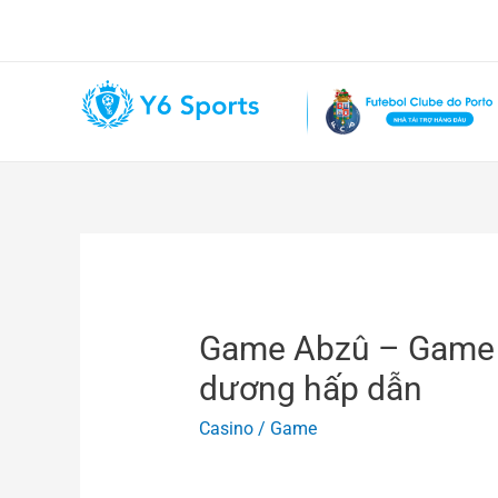
Game Abzû – Game p
dương hấp dẫn
Casino
/
Game