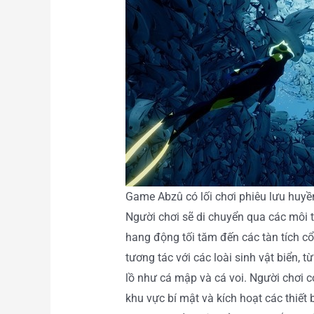
Game Abzû có lối chơi phiêu lưu huyền
Người chơi sẽ di chuyển qua các môi 
hang động tối tăm đến các tàn tích cổ 
tương tác với các loài sinh vật biển,
lồ như cá mập và cá voi. Người chơi 
khu vực bí mật và kích hoạt các thiết 