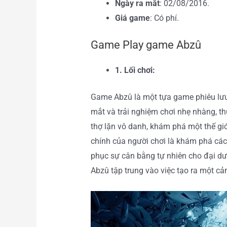
Ngày ra mắt
: 02/08/2016.
Giá game
: Có phí.
Game Play game Abzû
1. Lối chơi:
Game Abzû là một tựa game phiêu lưu
mắt và trải nghiệm chơi nhẹ nhàng, t
thợ lặn vô danh, khám phá một thế gi
chính của người chơi là khám phá các
phục sự cân bằng tự nhiên cho đại dư
Abzû tập trung vào việc tạo ra một cảm