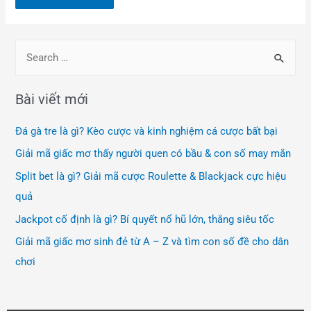
Bài viết mới
Đá gà tre là gì? Kèo cược và kinh nghiệm cá cược bất bại
Giải mã giấc mơ thấy người quen có bầu & con số may mắn
Split bet là gì? Giải mã cược Roulette & Blackjack cực hiệu
quả
Jackpot cố định là gì? Bí quyết nổ hũ lớn, thắng siêu tốc
Giải mã giấc mơ sinh đẻ từ A – Z và tìm con số đề cho dân
chơi