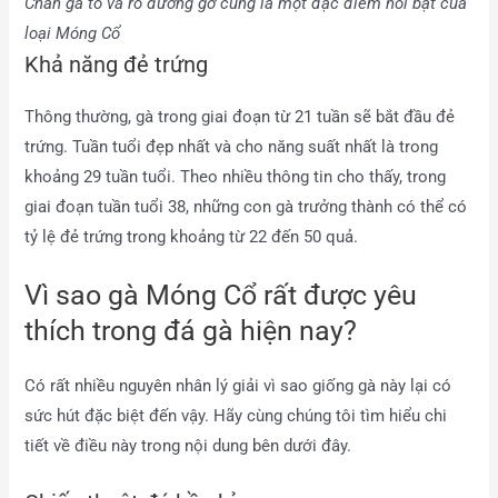
Chân gà to và rõ đường gờ cũng là một đặc điểm nổi bật của
loại Móng Cổ
Khả năng đẻ trứng
Thông thường, gà trong giai đoạn từ 21 tuần sẽ bắt đầu đẻ
trứng. Tuần tuổi đẹp nhất và cho năng suất nhất là trong
khoảng 29 tuần tuổi. Theo nhiều thông tin cho thấy, trong
giai đoạn tuần tuổi 38, những con gà trưởng thành có thể có
tỷ lệ đẻ trứng trong khoảng từ 22 đến 50 quả.
Vì sao gà Móng Cổ rất được yêu
thích trong đá gà hiện nay?
Có rất nhiều nguyên nhân lý giải vì sao giống gà này lại có
sức hút đặc biệt đến vậy. Hãy cùng chúng tôi tìm hiểu chi
tiết về điều này trong nội dung bên dưới đây.