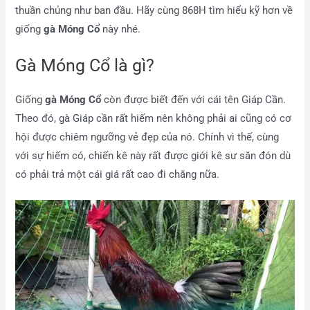
thuần chủng như ban đầu. Hãy cùng 868H tìm hiểu kỹ hơn về
giống
gà Móng Cổ
này nhé.
Gà Móng Cổ là gì?
Giống
gà Móng Cổ
còn được biết đến với cái tên Giáp Cần.
Theo đó, gà Giáp cần rất hiếm nên không phải ai cũng có cơ
hội được chiêm ngưỡng vẻ đẹp của nó. Chính vì thế, cùng
với sự hiếm có, chiến kê này rất được giới kê sư săn đón dù
có phải trả một cái giá rất cao đi chăng nữa.