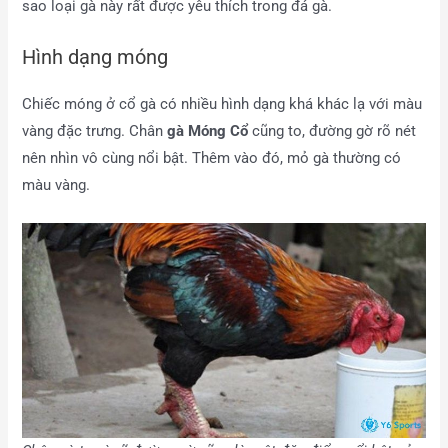
sao loại gà này rất được yêu thích trong đá gà.
Hình dạng móng
Chiếc móng ở cổ gà có nhiều hình dạng khá khác lạ với màu
vàng đặc trưng. Chân
gà Móng Cổ
cũng to, đường gờ rõ nét
nên nhìn vô cùng nổi bật. Thêm vào đó, mỏ gà thường có
màu vàng.