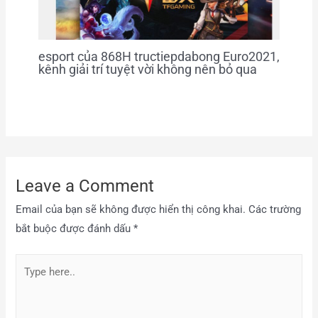
esport của 868H tructiepdabong Euro2021,
kênh giải trí tuyệt vời không nên bỏ qua
Leave a Comment
Email của bạn sẽ không được hiển thị công khai.
Các trường
bắt buộc được đánh dấu
*