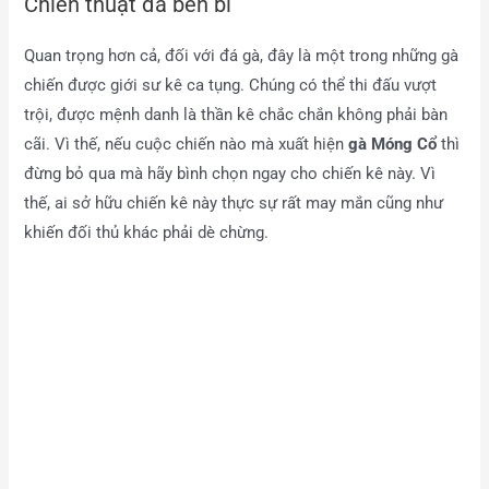
Chiến thuật đá bền bỉ
Quan trọng hơn cả, đối với đá gà, đây là một trong những gà
chiến được giới sư kê ca tụng. Chúng có thể thi đấu vượt
trội, được mệnh danh là thần kê chắc chắn không phải bàn
cãi. Vì thế, nếu cuộc chiến nào mà xuất hiện
gà Móng Cổ
thì
đừng bỏ qua mà hãy bình chọn ngay cho chiến kê này. Vì
thế, ai sở hữu chiến kê này thực sự rất may mắn cũng như
khiến đối thủ khác phải dè chừng.