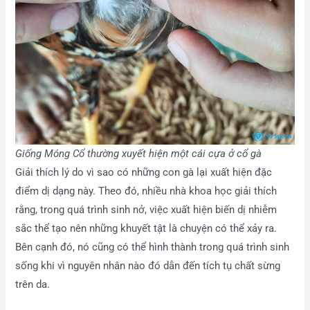
Giống Móng Cổ thường xuyết hiện một cái cựa ở cổ gà
Giải thích lý do vì sao có những con gà lại xuất hiện đặc
điểm dị dạng này. Theo đó, nhiều nhà khoa học giải thích
rằng, trong quá trình sinh nở, việc xuất hiện biến dị nhiễm
sắc thể tạo nên những khuyết tật là chuyện có thể xảy ra.
Bên cạnh đó, nó cũng có thể hình thành trong quá trình sinh
sống khi vì nguyên nhân nào đó dẫn đến tích tụ chất sừng
trên da.