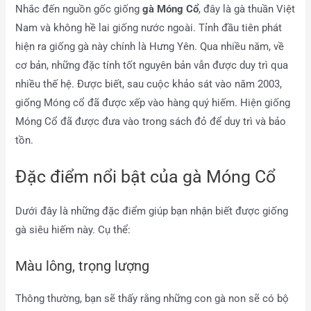
Nhắc đến nguồn gốc giống
gà Móng Cổ
, đây là gà thuần Việt
Nam và không hề lai giống nước ngoài. Tỉnh đầu tiên phát
hiện ra giống gà này chính là Hưng Yên. Qua nhiều năm, về
cơ bản, những đặc tính tốt nguyên bản vẫn được duy trì qua
nhiều thế hệ. Được biết, sau cuộc khảo sát vào năm 2003,
giống Móng cổ đã được xếp vào hàng quý hiếm. Hiện giống
Móng Cổ đã được đưa vào trong sách đỏ để duy trì và bảo
tồn.
Đặc điểm nổi bật của gà Móng Cổ
Dưới đây là những đặc điểm giúp bạn nhận biết được giống
gà siêu hiếm này. Cụ thể:
Màu lông, trọng lượng
Thông thường, bạn sẽ thấy rằng những con gà non sẽ có bộ