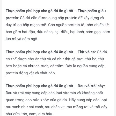
Thực phẩm phù hợp cho gà đá ăn gì tốt – Thực phẩm giàu
protein
: Gà đá cần được cung cấp protein để xây dựng và
duy trì cơ bắp mạnh mẽ. Các nguồn protein tốt cho chiến kê
bao gồm hạt đậu, đậu nành, hạt điều, hạt lanh, cám gạo, cám
lúa mì và cám ngô.
Thực phẩm phù hợp cho gà đá ăn gì tốt – Thịt và cá:
Gà đá
có thể được cho ăn thịt và cá như thịt gà tươi, thịt bò, thịt
heo hoặc cá như cá trích, cá trắm. Đây là nguồn cung cấp
protein động vật và chất béo.
Thực phẩm phù hợp cho gà đá ăn gì tốt – Rau và trái cây:
Rau và trái cây cung cấp các loại vitamin và khoáng chất
quan trọng cho sức khỏe của gà đá. Hãy cung cấp các loại
rau xanh như cải xanh, rau chân vịt, rau mồng tơi và trái cây
như dứa, táo, cam, dưa hấu.