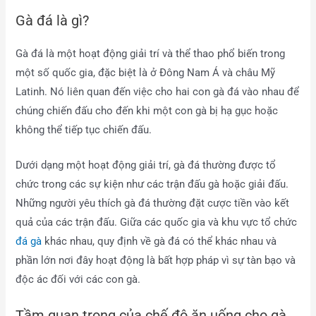
Gà đá là gì?
Gà đá là một hoạt động giải trí và thể thao phổ biến trong
một số quốc gia, đặc biệt là ở Đông Nam Á và châu Mỹ
Latinh. Nó liên quan đến việc cho hai con gà đá vào nhau để
chúng chiến đấu cho đến khi một con gà bị hạ gục hoặc
không thể tiếp tục chiến đấu.
Dưới dạng một hoạt động giải trí, gà đá thường được tổ
chức trong các sự kiện như các trận đấu gà hoặc giải đấu.
Những người yêu thích gà đá thường đặt cược tiền vào kết
quả của các trận đấu. Giữa các quốc gia và khu vực tổ chức
đá gà
khác nhau, quy định về gà đá có thể khác nhau và
phần lớn nơi đây hoạt động là bất hợp pháp vì sự tàn bạo và
độc ác đối với các con gà.
Tầm quan trọng của chế độ ăn uống cho gà