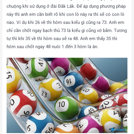
chuộng khi sử dụng ở đài Đắk Lắk. Để áp dụng phương pháp
này thì anh em cần biết rõ khi con lô này ra thì sẽ có con lô
nào. Ví dụ khi 26 về thì hôm sau kiểu gì cũng ra 73. Anh em
chỉ cần chốt ngay bạch thủ 73 là kiểu gì cũng vớ bẫm. Tương
tự thì khi 35 về thì hôm sau sẽ ra 48. Anh em thấy 35 thì
hôm sau chốt ngay 48 nuôi 1 đến 3 hôm là ăn.