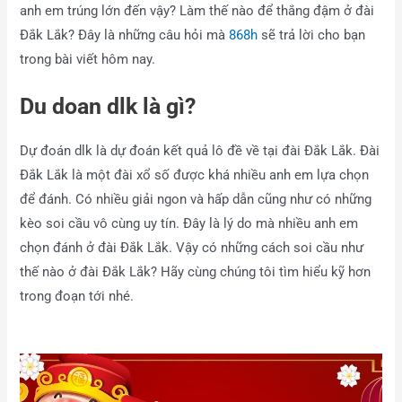
anh em trúng lớn đến vậy? Làm thế nào để thắng đậm ở đài
Đắk Lắk? Đây là những câu hỏi mà
868h
sẽ trả lời cho bạn
trong bài viết hôm nay.
Du doan dlk là gì?
Dự đoán dlk là dự đoán kết quả lô đề về tại đài Đắk Lắk. Đài
Đắk Lắk là một đài xổ số được khá nhiều anh em lựa chọn
để đánh. Có nhiều giải ngon và hấp dẫn cũng như có những
kèo soi cầu vô cùng uy tín. Đây là lý do mà nhiều anh em
chọn đánh ở đài Đắk Lắk. Vậy có những cách soi cầu như
thế nào ở đài Đắk Lắk? Hãy cùng chúng tôi tìm hiểu kỹ hơn
trong đoạn tới nhé.