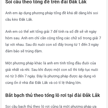
Soi cầu theo tổng đề trên đài Đắk Lắk
Anh em áp dụng phương pháp tổng đề khá dễ dàng khi soi
cầu kèo Đắk Lắk.
Anh em có thể xét tổng giải 7 để tính ra số đề sẽ về ngày
hôm sau. Anh em chỉ cần cộng tổng các chữ số trong giải 7
lại với nhau. Sau đó nuôi con số đấy trong từ 1 đến 3 ngày
đảm bảo sẽ trúng đậm.
Một phương pháp khác là anh em tính tổng đầu đuôi của
giải nhất và nhì. Sau khi được một con số thì tiếp tục nuôi
nó từ 3 đến 7 ngày. Đây là phương pháp được áp dụng vô
cùng ổn ở nhà đài Đắk Lắk và có tỉ lệ thắng lớn.
Bắt bạch thủ theo tổng lô rơi tại đài Đắk Lắk
Soi cầu bạch thủ theo lô rơi cũng là một phương pháp ưa