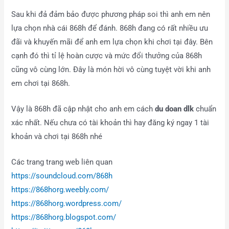
Sau khi đả đảm bảo được phương pháp soi thì anh em nên
lựa chọn nhà cái 868h để đánh. 868h đang có rất nhiều ưu
đãi và khuyến mãi để anh em lựa chọn khi chơi tại đây. Bên
cạnh đó thì tỉ lệ hoàn cược và mức đổi thưởng của 868h
cũng vô cùng lớn. Đây là món hời vô cùng tuyệt vời khi anh
em chơi tại 868h.
Vậy là 868h đã cập nhật cho anh em cách
du doan dlk
chuẩn
xác nhất. Nếu chưa có tài khoản thì hay đăng ký ngay 1 tài
khoản và chơi tại 868h nhé
Các trang trang web liên quan
https://soundcloud.com/868h
https://868horg.weebly.com/
https://868horg.wordpress.com/
https://868horg.blogspot.com/