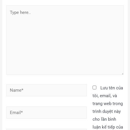
Lưu tên của
tôi, email, và
trang web trong
trình duyệt này
cho lần bình
luận kế tiếp của