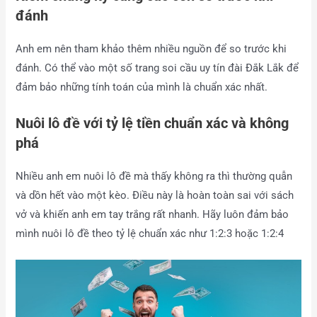
đánh
Anh em nên tham khảo thêm nhiều nguồn để so trước khi
đánh. Có thể vào một số trang soi cầu uy tín đài Đắk Lắk để
đảm bảo những tính toán của mình là chuẩn xác nhất.
Nuôi lô đề với tỷ lệ tiền chuẩn xác và không
phá
Nhiều anh em nuôi lô đề mà thấy không ra thì thường quẫn
và dồn hết vào một kèo. Điều này là hoàn toàn sai với sách
vở và khiến anh em tay trắng rất nhanh. Hãy luôn đảm bảo
mình nuôi lô đề theo tỷ lệ chuẩn xác như 1:2:3 hoặc 1:2:4