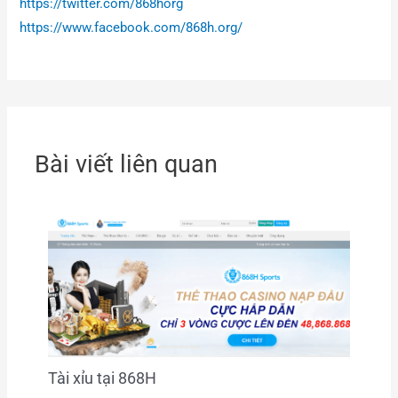
https://twitter.com/868horg
https://www.facebook.com/868h.org/
Bài viết liên quan
Tài xỉu tại 868H