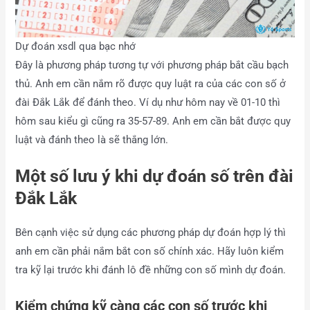
Dự đoán xsdl qua bạc nhớ
Đây là phương pháp tương tự với phương pháp bắt cầu bạch
thủ. Anh em cần nắm rõ được quy luật ra của các con số ở
đài Đắk Lắk để đánh theo. Ví dụ như hôm nay về 01-10 thì
hôm sau kiểu gì cũng ra 35-57-89. Anh em cần bắt được quy
luật và đánh theo là sẽ thắng lớn.
Một số lưu ý khi dự đoán số trên đài
Đắk Lắk
Bên cạnh việc sử dụng các phương pháp dự đoán hợp lý thì
anh em cần phải nắm bắt con số chính xác. Hãy luôn kiểm
tra kỹ lại trước khi đánh lô đề những con số mình dự đoán.
Kiểm chứng kỹ càng các con số trước khi