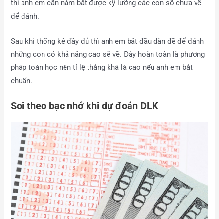
thì anh em cần nắm bắt được kỹ lưỡng các con số chưa về
để đánh.
Sau khi thống kê đầy đủ thì anh em bắt đầu dàn đề để đánh
những con có khả năng cao sẽ về. Đây hoàn toàn là phương
pháp toán học nên tỉ lệ thắng khá là cao nếu anh em bắt
chuẩn.
Soi theo bạc nhớ khi dự đoán DLK