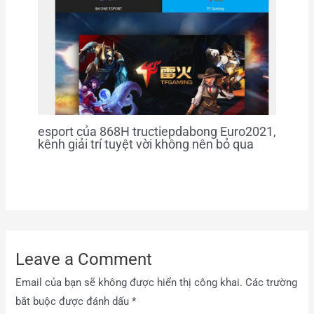
esport của 868H tructiepdabong Euro2021,
kênh giải trí tuyệt vời không nên bỏ qua
Leave a Comment
Email của bạn sẽ không được hiển thị công khai.
Các trường
bắt buộc được đánh dấu
*