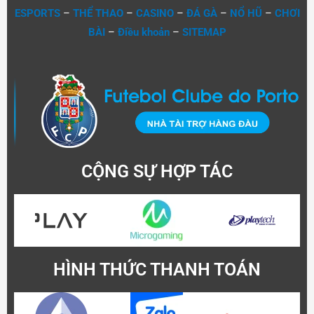
ESPORTS
–
THỂ THAO
–
CASINO
–
ĐÁ GÀ
–
NỔ HŨ
–
CHƠI
BÀI
–
Điều khoản
–
SITEMAP
CỘNG SỰ HỢP TÁC
HÌNH THỨC THANH TOÁN