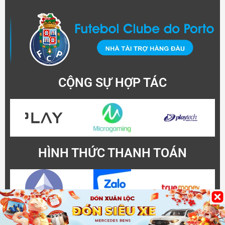
CỘNG SỰ HỢP TÁC
HÌNH THỨC THANH TOÁN
Copyright © 2026 868H Sports Reserved. Nhà tài