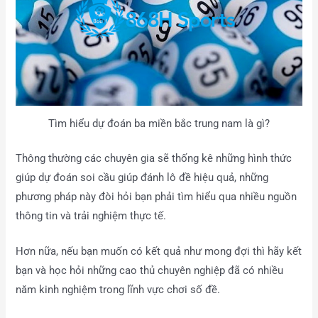
Tìm hiểu dự đoán ba miền bắc trung nam là gì?
Thông thường các chuyên gia sẽ thống kê những hình thức
giúp dự đoán soi cầu giúp đánh lô đề hiệu quả, những
phương pháp này đòi hỏi bạn phải tìm hiểu qua nhiều nguồn
thông tin và trải nghiệm thực tế.
Hơn nữa, nếu bạn muốn có kết quả như mong đợi thì hãy kết
bạn và học hỏi những cao thủ chuyên nghiệp đã có nhiều
năm kinh nghiệm trong lĩnh vực chơi số đề.