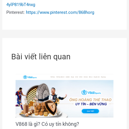
4ylP819bT4nxg
Pinterest:
https://www.pinterest.com/868horg
Bài viết liên quan
V868 là gì? Có uy tín không?