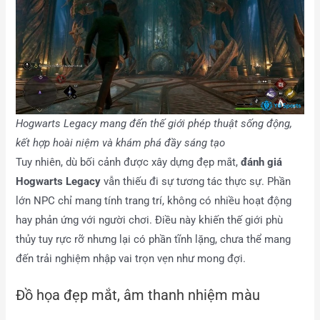
Hogwarts Legacy mang đến thế giới phép thuật sống động,
kết hợp hoài niệm và khám phá đầy sáng tạo
Tuy nhiên, dù bối cảnh được xây dựng đẹp mắt,
đánh giá
Hogwarts Legacy
vẫn thiếu đi sự tương tác thực sự. Phần
lớn NPC chỉ mang tính trang trí, không có nhiều hoạt động
hay phản ứng với người chơi. Điều này khiến thế giới phù
thủy tuy rực rỡ nhưng lại có phần tĩnh lặng, chưa thể mang
đến trải nghiệm nhập vai trọn vẹn như mong đợi.
Đồ họa đẹp mắt, âm thanh nhiệm màu