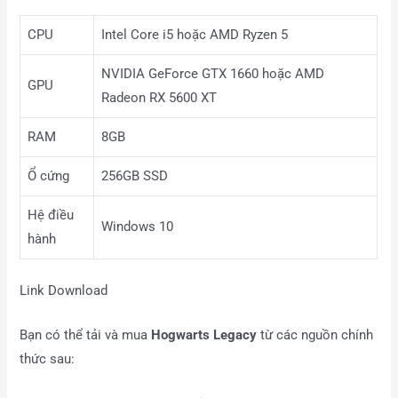
CPU
Intel Core i5 hoặc AMD Ryzen 5
NVIDIA GeForce GTX 1660 hoặc AMD
GPU
Radeon RX 5600 XT
RAM
8GB
Ổ cứng
256GB SSD
Hệ điều
Windows 10
hành
Link Download
Bạn có thể tải và mua
Hogwarts Legacy
từ các nguồn chính
thức sau: