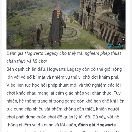
Đánh giá Hogwarts Legacy cho thấy trải nghiệm phép thuật
chân thực và lối chơi
Bên cạnh chiến đấu, Hogwarts Legacy còn có thế giới rộng
lớn với vô số bí mật và nhiệm vụ thú vị chờ đợi khám phá.
Việc liên tục học hỏi phép thuật mới và thử nghiệm các lối
chơi khác nhau mang lại cảm giác nhập vai chân thực. Tuy
nhiên, hệ thống trang bị trong game còn khá hạn chế khi liên
tục cung cấp nhiều vật phẩm không cần thiết, khiến người
chơi phải dừng cuộc chơi để quản lý túi đồ. Dù vậy, với hệ
thống nhiệm vụ đa dạng và lôi cuốn,
đánh giá Hogwarts