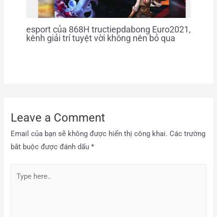
esport của 868H tructiepdabong Euro2021,
kênh giải trí tuyệt vời không nên bỏ qua
Leave a Comment
Email của bạn sẽ không được hiển thị công khai.
Các trường
bắt buộc được đánh dấu
*