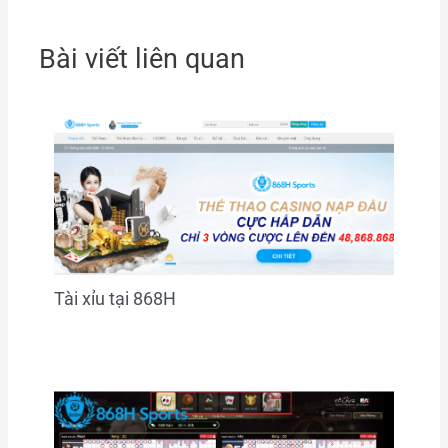
Bài viết liên quan
Tài xỉu tại 868H