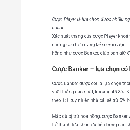
Cược Player là lựa chọn được nhiều n
online
Xác suất thắng của cược Player khoản
nhưng cao hơn đáng kể so với cược Ti
hồng như cược Banker, giúp bạn giữ đ
Cược Banker – lựa chọn có l
Cược Banker được coi là lựa chọn thô
suất thắng cao nhất, khoảng 45.8%. K
theo 1:1, tuy nhiên nhà cái sẽ trừ 5% 
Mặc dù bị trừ hoa hồng, cược Banker 
trở thành lựa chọn ưu tiên trong các 