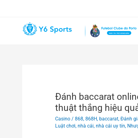
Đánh baccarat onlin
thuật thắng hiệu qu
Casino
/
868
,
868H
,
baccarat
,
Đánh gi
Luật chơi
,
nhà cái
,
nhà cái uy tín
,
Nhượ