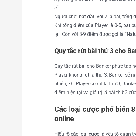
rõ
Người chơi bắt đầu với 2 lá bài, tổng 
Khi tổng điểm của Player là 0-5, bắt b
lại. Còn với 8-9 điểm được gọi là “Nat
Quy tắc rút bài thứ 3 cho B
Quy tắc rút bài cho Banker phức tạp hơ
Player không rút lá thứ 3, Banker sẽ r
nhiên, khi Player có rút lá thứ 3, Bank
điểm hiện tại và giá trị lá bài thứ 3 củ
Các loại cược phổ biến 8
online
Hiểu rõ các loại cược là yếu tố quan t