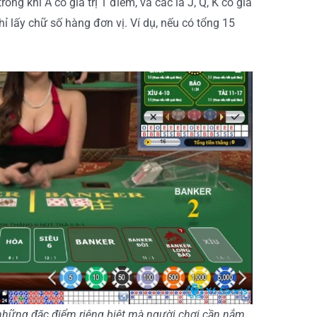
ong khi A có giá trị 1 điểm, và các lá J, Q, K có giá
chỉ lấy chữ số hàng đơn vị. Ví dụ, nếu có tổng 15
 những đặc điểm riêng biệt mà người chơi cần nắm