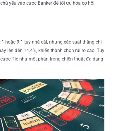
 chủ yếu vào cược Banker để tối ưu hóa cơ hội
8:1 hoặc 9:1 tùy nhà cái, nhưng xác suất thắng chỉ
y lên đến 14.4%, khiến thành chọn rủi ro cao. Tuy
 cược Tie như một phần trong chiến thuật đa dạng