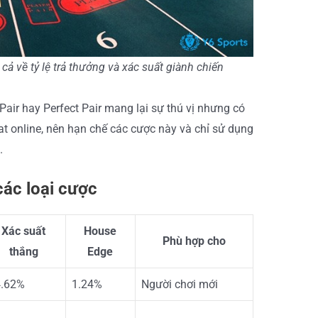
cả về tỷ lệ trả thưởng và xác suất giành chiến
Pair hay Perfect Pair mang lại sự thú vị nhưng có
t online, nên hạn chế các cược này và chỉ sử dụng
.
ác loại cược
Xác suất
House
Phù hợp cho
thắng
Edge
4.62%
1.24%
Người chơi mới