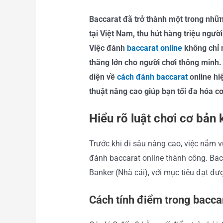
Baccarat đã trở thành một trong nhữn
tại Việt Nam, thu hút hàng triệu người
Việc đánh
baccarat online
không chỉ m
thắng lớn cho người chơi thông minh.
diện về
cách đánh baccarat
online hi
thuật nâng cao giúp bạn tối đa hóa cơ
Hiểu rõ luật chơi cơ bản 
Trước khi đi sâu nâng cao, việc nắm vữ
đánh baccarat online thành công. Bac
Banker (Nhà cái), với mục tiêu đạt đư
Cách tính điểm trong baccar