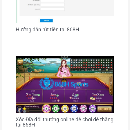
Hướng dẫn rút tiền tại 868H
Xóc Đĩa đổi thưởng online dễ chơi dễ thắng
tại 868H