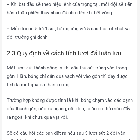
+ Khi bắt đầu sẽ theo hiệu lệnh của trọng tại, mỗi đội sẽ tiến
hành luân phiên thay nhau đá cho đến khi hết vòng.
+ Mỗi đội có 5 lượt sút, tương ứng với 5 cầu thủ tốt nhất và
đội trưởng ghi danh.
2.3 Quy định về cách tính lượt đá luân lưu
Một lượt sút thành công là khi cầu thủ sút trúng vào trong
gôn 1 lần, bóng chỉ cần qua vạch vôi vào gôn thì đây được
tính là một quả đá thành công.
Trường hợp không được tính là khi: bóng chạm vào các cạnh
của thành gôn, cộc xà ngang, cột dọc, hoặc do thủ môn đẩy
ra ngoài khi chưa qua vạt vôi.
Sẽ có câu hỏi các bạn đặt ra nếu sau 5 lượt sút 2 đội vẫn