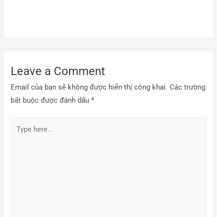
Leave a Comment
Email của bạn sẽ không được hiển thị công khai.
Các trường
bắt buộc được đánh dấu
*