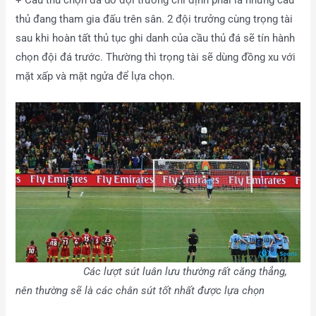
+ Cầu thủ chọn đá do đội trưởng chỉ định phải là những cầu
thủ đang tham gia đấu trên sân. 2 đội trưởng cùng trọng tài
sau khi hoàn tất thủ tục ghi danh của cầu thủ đá sẽ tín hành
chọn đội đá trước. Thường thì trọng tài sẽ dùng đồng xu với
mặt xấp và mặt ngửa để lựa chọn.
Các lượt sút luân lưu thường rất căng thẳng,
nên thường sẽ là các chân sút tốt nhất được lựa chọn