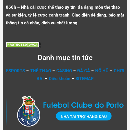
868h – Nhà cái cược thể thao uy tín, đa dạng môn thể thao
và sự kiện, tỷ lệ cược cạnh tranh. Giao diện dễ dàng, bảo mật
thông tin cá nhân, dịch vụ chất lượng.
Danh mục tin tức
ESPORTS
–
THỂ THAO
–
CASINO
–
ĐÁ GÀ
–
NỔ HŨ
–
CHƠI
BÀI
–
Điều khoản
–
SITEMAP