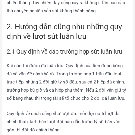
chiến thắng. Tuy nhiên đây cũng xảy ra không ít lần các cầu
thủ chuyên nghiệp vẫn sút không thành công.
2. Hướng dẫn cũng như những quy
định về lượt sút luân lưu
2.1 Quy định về các trường hợp sút luân lưu
Khi nào thì được đá luân lưu. Quy định của liên đoàn bóng
đá về vấn đề này khá rõ. Trong trường hợp 1 trận đấu loại
trực tiếp, những 2 đội giữ tỷ số đều, sau cả 2 hiệp đá chính,
trường hợp bù giờ và cả hiệp phụ thêm. Nếu 2 đội vẫn giữ tỷ
số bằng nhau thì trọng tài sẽ tổ chức cho 2 đội đá luân lưu.
Quy định về cách cũng như lượt đá: mỗi đội có 5 lượt đá
chính thức, kết thúc lượt đội nào dẫn trước tỷ số bàn vào
gôn thì đội đó chính thắng.