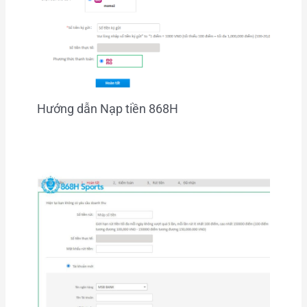
Hướng dẫn Nạp tiền 868H