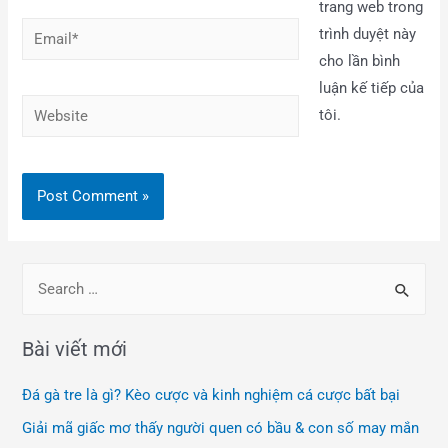
trang web trong
trình duyệt này
cho lần bình
luận kế tiếp của
tôi.
Bài viết mới
Đá gà tre là gì? Kèo cược và kinh nghiệm cá cược bất bại
Giải mã giấc mơ thấy người quen có bầu & con số may mắn