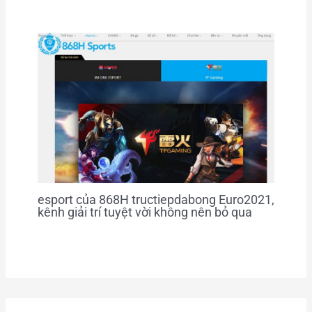
esport của 868H tructiepdabong Euro2021,
kênh giải trí tuyệt vời không nên bỏ qua