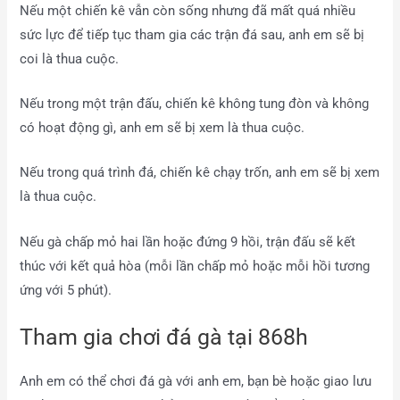
Nếu một chiến kê vẫn còn sống nhưng đã mất quá nhiều
sức lực để tiếp tục tham gia các trận đá sau, anh em sẽ bị
coi là thua cuộc.
Nếu trong một trận đấu, chiến kê không tung đòn và không
có hoạt động gì, anh em sẽ bị xem là thua cuộc.
Nếu trong quá trình đá, chiến kê chạy trốn, anh em sẽ bị xem
là thua cuộc.
Nếu gà chấp mỏ hai lần hoặc đứng 9 hồi, trận đấu sẽ kết
thúc với kết quả hòa (mỗi lần chấp mỏ hoặc mỗi hồi tương
ứng với 5 phút).
Tham gia chơi đá gà tại 868h
Anh em có thể chơi đá gà với anh em, bạn bè hoặc giao lưu