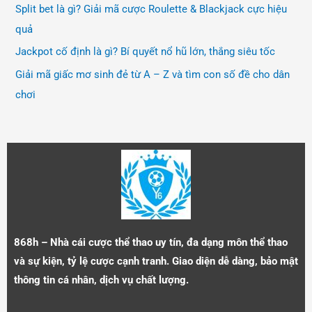
Split bet là gì? Giải mã cược Roulette & Blackjack cực hiệu
quả
Jackpot cố định là gì? Bí quyết nổ hũ lớn, thắng siêu tốc
Giải mã giấc mơ sinh đẻ từ A – Z và tìm con số đề cho dân
chơi
868h – Nhà cái cược thể thao uy tín, đa dạng môn thể thao
và sự kiện, tỷ lệ cược cạnh tranh. Giao diện dễ dàng, bảo mật
thông tin cá nhân, dịch vụ chất lượng.