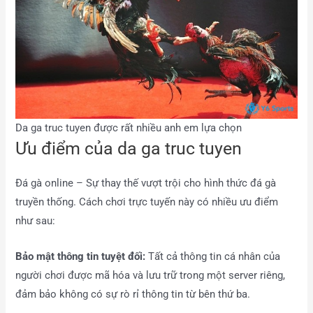
Da ga truc tuyen được rất nhiều anh em lựa chọn
Ưu điểm của da ga truc tuyen
Đá gà online – Sự thay thế vượt trội cho hình thức đá gà
truyền thống. Cách chơi trực tuyến này có nhiều ưu điểm
như sau:
Bảo mật thông tin tuyệt đối:
Tất cả thông tin cá nhân của
người chơi được mã hóa và lưu trữ trong một server riêng,
đảm bảo không có sự rò rỉ thông tin từ bên thứ ba.