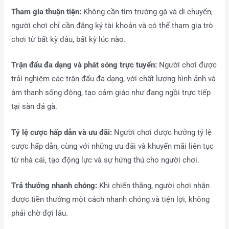
Tham gia thuận tiện:
Không cần tìm trường gà và di chuyển,
người chơi chỉ cần đăng ký tài khoản và có thể tham gia trò
chơi từ bất kỳ đâu, bất kỳ lúc nào.
Trận đấu đa dạng và phát sóng trực tuyến:
Người chơi được
trải nghiệm các trận đấu đa dạng, với chất lượng hình ảnh và
âm thanh sống động, tạo cảm giác như đang ngồi trực tiếp
tại sàn đá gà.
Tỷ lệ cược hấp dẫn và ưu đãi:
Người chơi được hưởng tỷ lệ
cược hấp dẫn, cùng với những ưu đãi và khuyến mãi liên tục
từ nhà cái, tạo động lực và sự hứng thú cho người chơi.
Trả thưởng nhanh chóng:
Khi chiến thắng, người chơi nhận
được tiền thưởng một cách nhanh chóng và tiện lợi, không
phải chờ đợi lâu.