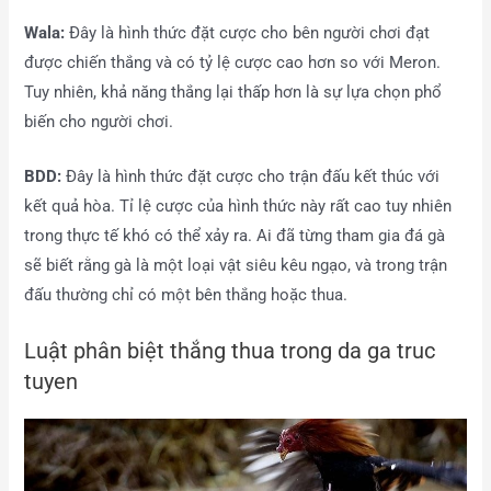
Wala:
Đây là hình thức đặt cược cho bên người chơi đạt
được chiến thắng và có tỷ lệ cược cao hơn so với Meron.
Tuy nhiên, khả năng thắng lại thấp hơn là sự lựa chọn phổ
biến cho người chơi.
BDD:
Đây là hình thức đặt cược cho trận đấu kết thúc với
kết quả hòa. Tỉ lệ cược của hình thức này rất cao tuy nhiên
trong thực tế khó có thể xảy ra. Ai đã từng tham gia đá gà
sẽ biết rằng gà là một loại vật siêu kêu ngạo, và trong trận
đấu thường chỉ có một bên thắng hoặc thua.
Luật phân biệt thắng thua trong da ga truc
tuyen