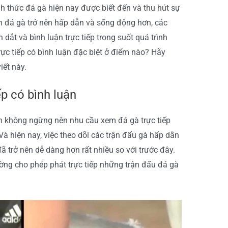
nh thức đá gà hiện nay được biết đến và thu hút sự
n đá gà trở nên hấp dẫn và sống động hơn, các
 dắt và bình luận trực tiếp trong suốt quá trình
rực tiếp có bình luận đặc biệt ở điểm nào? Hãy
iết này.
ếp có bình luận
ển không ngừng nên nhu cầu xem đá gà trực tiếp
à hiện nay, việc theo dõi các trận đấu gà hấp dẫn
 trở nên dễ dàng hơn rất nhiều so với trước đây.
ường cho phép phát trực tiếp những trận đấu đá gà