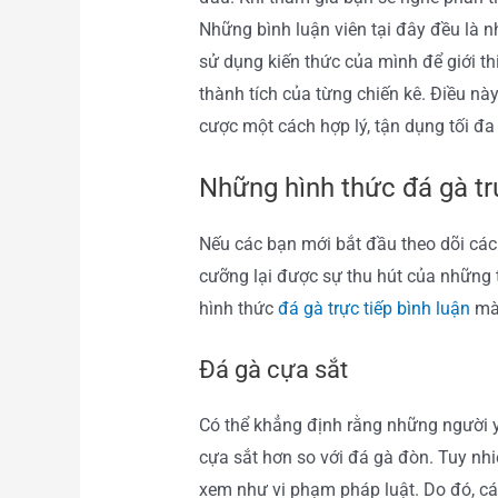
Những bình luận viên tại đây đều là 
sử dụng kiến thức của mình để giới t
thành tích của từng chiến kê. Điều nà
cược một cách hợp lý, tận dụng tối đa
Những hình thức đá gà trự
Nếu các bạn mới bắt đầu theo dõi các t
cưỡng lại được sự thu hút của những t
hình thức
đá gà trực tiếp bình luận
mà 
Đá gà cựa sắt
Có thể khẳng định rằng những người y
cựa sắt hơn so với đá gà đòn. Tuy nhi
xem như vi phạm pháp luật. Do đó, cá