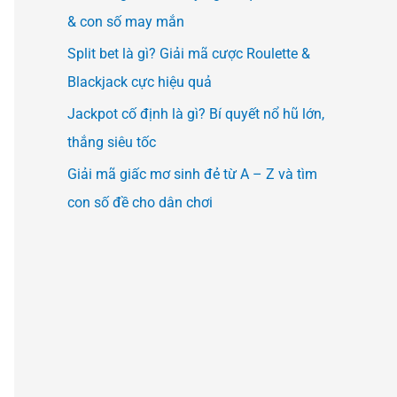
& con số may mắn
Split bet là gì? Giải mã cược Roulette &
Blackjack cực hiệu quả
Jackpot cố định là gì? Bí quyết nổ hũ lớn,
thắng siêu tốc
Giải mã giấc mơ sinh đẻ từ A – Z và tìm
con số đề cho dân chơi