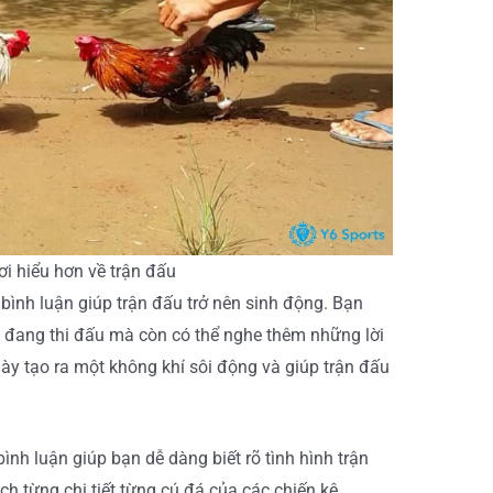
ơi hiểu hơn về trận đấu
 bình luận giúp trận đấu trở nên sinh động. Bạn
 đang thi đấu mà còn có thể nghe thêm những lời
này tạo ra một không khí sôi động và giúp trận đấu
ình luận giúp bạn dễ dàng biết rõ tình hình trận
h từng chi tiết từng cú đá của các chiến kê.