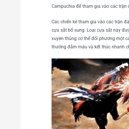
Campuchia để tham gia vào các trận đ
Các chiến kê tham gia vào các trận đ
cựa sắt bổ sung. Loại cựa sắt này đ
xuyên thủng cơ thể đối phương một các
thường đẫm máu và kết thúc nhanh c