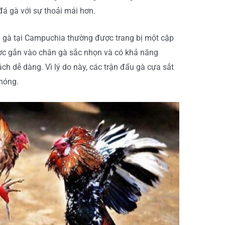
á gà với sự thoải mái hơn.
á gà tại Campuchia thường được trang bị một cặp
ược gắn vào chân gà sắc nhọn và có khả năng
h dễ dàng. Vì lý do này, các trận đấu gà cựa sắt
hóng.