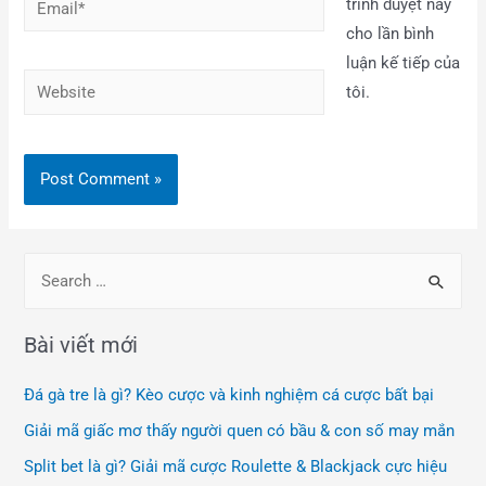
trình duyệt này
cho lần bình
luận kế tiếp của
tôi.
Bài viết mới
Đá gà tre là gì? Kèo cược và kinh nghiệm cá cược bất bại
Giải mã giấc mơ thấy người quen có bầu & con số may mắn
Split bet là gì? Giải mã cược Roulette & Blackjack cực hiệu