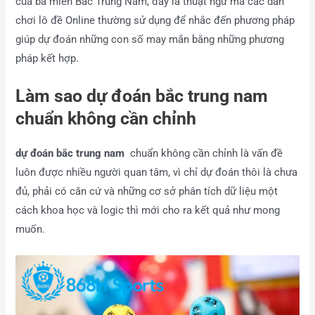
của ba miền Bắc Trung Nam, đây là thuật ngữ mà các dân
chơi lô đề Online thường sử dụng để nhắc đến phương pháp
giúp dự đoán những con số may mắn bằng những phương
pháp kết hợp.
Làm sao dự đoán bắc trung nam
chuẩn không cần chỉnh
dự đoán bắc trung nam
chuẩn không cần chỉnh là vấn đề
luôn được nhiều người quan tâm, vì chỉ dự đoán thôi là chưa
đủ, phải có căn cứ và những cơ sở phân tích dữ liệu một
cách khoa học và logic thì mới cho ra kết quả như mong
muốn.