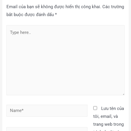
Email của bạn sẽ không được hiển thị công khai.
Các trường
bắt buộc được đánh dấu
*
Lưu tên của
tôi, email, và
trang web trong