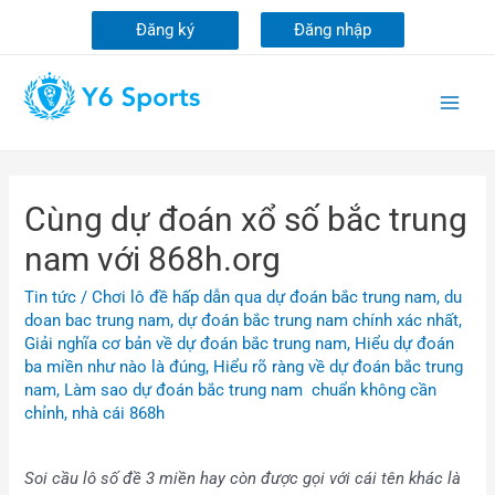
Đăng ký
Đăng nhập
Cùng dự đoán xổ số bắc trung
nam với 868h.org
Tin tức
/
Chơi lô đề hấp dẫn qua dự đoán bắc trung nam
,
du
doan bac trung nam
,
dự đoán bắc trung nam chính xác nhất
,
Giải nghĩa cơ bản về dự đoán bắc trung nam
,
Hiểu dự đoán
ba miền như nào là đúng
,
Hiểu rõ ràng về dự đoán bắc trung
nam
,
Làm sao dự đoán bắc trung nam chuẩn không cần
chỉnh
,
nhà cái 868h
Soi cầu lô số đề 3 miền hay còn được gọi với cái tên khác là