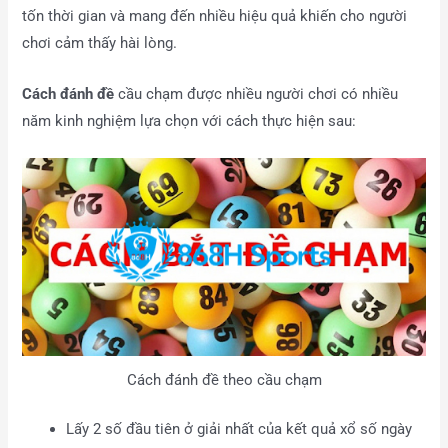
tốn thời gian và mang đến nhiều hiệu quả khiến cho người
chơi cảm thấy hài lòng.
Cách đánh đề
cầu chạm được nhiều người chơi có nhiều
năm kinh nghiệm lựa chọn với cách thực hiện sau:
Cách đánh đề theo cầu chạm
Lấy 2 số đầu tiên ở giải nhất của kết quả xổ số ngày