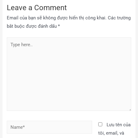
Leave a Comment
Email của bạn sẽ không được hiển thị công khai.
Các trường
bắt buộc được đánh dấu
*
Lưu tên của
tôi, email, và