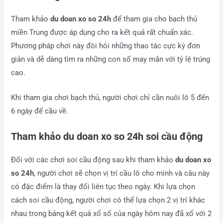
Tham khảo
du doan xo so 24h
để tham gia cho bạch thủ
miền Trung được áp dụng cho ra kết quả rất chuẩn xác.
Phương pháp chơi này đòi hỏi những thao tác cực kỳ đơn
giản và dễ dàng tìm ra những con số may mắn với tỷ lệ trúng
cao.
Khi tham gia chơi bạch thủ, người chơi chỉ cần nuôi lô 5 đến
6 ngày để cầu về.
Tham khảo du doan xo so 24h soi cầu động
Đối với các chơi soi cầu động sau khi tham khảo
du doan xo
so 24h
, người chơi sẽ chọn vị trí cầu lô cho mình và câu này
có đặc điểm là thay đổi liên tục theo ngày. Khi lựa chọn
cách soi cầu động, người chơi có thể lựa chọn 2 vị trí khác
nhau trong bảng kết quả xổ số của ngày hôm nay đã xổ với 2