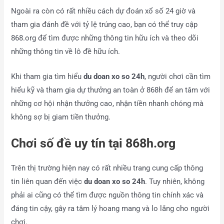
Ngoài ra còn có rất nhiều cách dự đoán xổ số 24 giờ và
tham gia đánh đề với tỷ lệ trúng cao, bạn có thể truy cập
868.org để tìm được những thông tin hữu ích và theo dõi
những thông tin về lô đề hữu ích.
Khi tham gia tìm hiểu
du doan xo so 24h
, người chơi cần tìm
hiểu kỹ và tham gia dự thưởng an toàn ở 868h để an tâm với
những cơ hội nhận thưởng cao, nhận tiền nhanh chóng mà
không sợ bị giam tiền thưởng.
Chơi số đề uy tín tại 868h.org
Trên thị trường hiện nay có rất nhiều trang cung cấp thông
tin liên quan đến việc
du doan xo so 24h
. Tuy nhiên, không
phải ai cũng có thể tìm được nguồn thông tin chính xác và
đáng tin cậy, gây ra tâm lý hoang mang và lo lắng cho người
chơi.