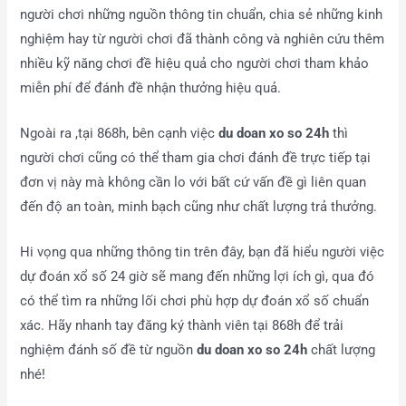
người chơi những nguồn thông tin chuẩn, chia sẻ những kinh
nghiệm hay từ người chơi đã thành công và nghiên cứu thêm
nhiều kỹ năng chơi đề hiệu quả cho người chơi tham khảo
miễn phí để đánh đề nhận thưởng hiệu quả.
Ngoài ra ,tại 868h, bên cạnh việc
du doan xo so 24h
thì
người chơi cũng có thể tham gia chơi đánh đề trực tiếp tại
đơn vị này mà không cần lo với bất cứ vấn đề gì liên quan
đến độ an toàn, minh bạch cũng như chất lượng trả thưởng.
Hi vọng qua những thông tin trên đây, bạn đã hiểu người việc
dự đoán xổ số 24 giờ sẽ mang đến những lợi ích gì, qua đó
có thể tìm ra những lối chơi phù hợp dự đoán xổ số chuẩn
xác. Hãy nhanh tay đăng ký thành viên tại 868h để trải
nghiệm đánh số đề từ nguồn
du doan xo so 24h
chất lượng
nhé!