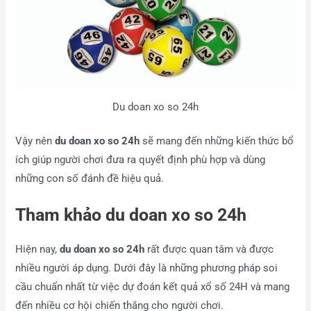
Du doan xo so 24h
Vậy nên
du doan xo so 24h
sẽ mang đến những kiến thức bổ
ích giúp người chơi đưa ra quyết định phù hợp và dùng
những con số đánh đề hiệu quả.
Tham khảo du doan xo so 24h
Hiện nay,
du doan xo so 24h
rất được quan tâm và được
nhiều người áp dụng. Dưới đây là những phương pháp soi
cầu chuẩn nhất từ việc dự đoán kết quả xổ số 24H và mang
đến nhiều cơ hội chiến thắng cho người chơi.