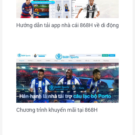
Hướng dẫn tải app nhà cái 868H về di động
Chương trình khuyến mãi tại 868H