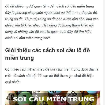
Có rất nhiều người quan tâm đến cách soi
cầu miền trung
đây là phương pháp giúp người chơi có thể tìm ra đáp án để
trúng số đề. Thực tế, trúng số đề còn được cần phải dựa vào
nhiều yếu tố khác nhau. Hãy cùng 868h.org tham khảo nội
dung về những vấn đề có liên quan dưới đây để tìm hiểu
cách soi
cầu miền trung
nhé!
Giới thiệu các cách soi cầu lô đề
miền trung
Có nhiều cách khác nhau để soi cầu miền trung, dưới đây là
một số cách nổi bật để bạn có thể tham gia chơi đề hiệu
quả nhất: