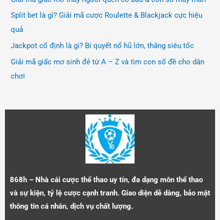
Split bet là gì? Giải mã cược Roulette & Blackjack cực hiệu
quả
Jackpot cố định là gì? Bí quyết nổ hũ lớn, thắng siêu tốc
Giải mã giấc mơ sinh đẻ từ A – Z và tìm con số đề cho dân
chơi
868h – Nhà cái cược thể thao uy tín, đa dạng môn thể thao
và sự kiện, tỷ lệ cược cạnh tranh. Giao diện dễ dàng, bảo mật
thông tin cá nhân, dịch vụ chất lượng.