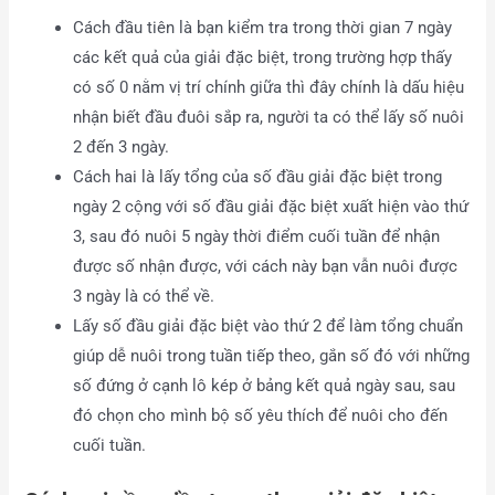
Cách đầu tiên là bạn kiểm tra trong thời gian 7 ngày
các kết quả của giải đặc biệt, trong trường hợp thấy
có số 0 nằm vị trí chính giữa thì đây chính là dấu hiệu
nhận biết đầu đuôi sắp ra, người ta có thể lấy số nuôi
2 đến 3 ngày.
Cách hai là lấy tổng của số đầu giải đặc biệt trong
ngày 2 cộng với số đầu giải đặc biệt xuất hiện vào thứ
3, sau đó nuôi 5 ngày thời điểm cuối tuần để nhận
được số nhận được, với cách này bạn vẫn nuôi được
3 ngày là có thể về.
Lấy số đầu giải đặc biệt vào thứ 2 để làm tổng chuẩn
giúp dễ nuôi trong tuần tiếp theo, gắn số đó với những
số đứng ở cạnh lô kép ở bảng kết quả ngày sau, sau
đó chọn cho mình bộ số yêu thích để nuôi cho đến
cuối tuần.