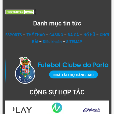
Danh mục tin tức
ESPORTS
–
THỂ THAO
–
CASINO
–
ĐÁ GÀ
–
NỔ HŨ
–
CHƠI
BÀI
–
Điều khoản
–
SITEMAP
CỘNG SỰ HỢP TÁC