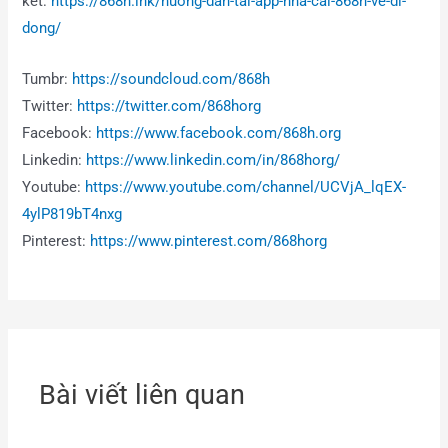
kết:
https://868h.ink/huong-dan-tai-app-nha-cai-868h-ve-di-
dong/
Tumbr:
https://soundcloud.com/868h
Twitter:
https://twitter.com/868horg
Facebook:
https://www.facebook.com/868h.org
Linkedin:
https://www.linkedin.com/in/868horg/
Youtube:
https://www.youtube.com/channel/UCVjA_lqEX-
4ylP819bT4nxg
Pinterest:
https://www.pinterest.com/868horg
Bài viết liên quan