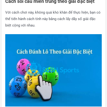
Cách soi cầu miền trung theo giải đặc biệt
Với cách chơi này, không quá khó khăn để thực hiện, bạn có
thể tiến hành cách tính này bằng cách lấy dãy số giải đặc
biệt cộng với nhau.