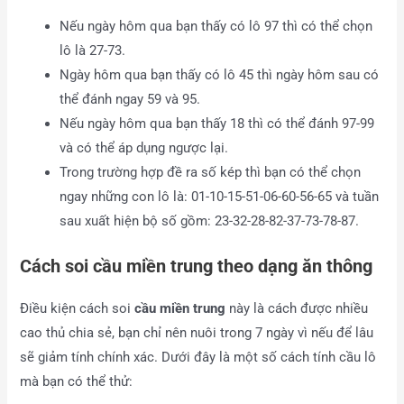
Nếu ngày hôm qua bạn thấy có lô 97 thì có thể chọn
lô là 27-73.
Ngày hôm qua bạn thấy có lô 45 thì ngày hôm sau có
thể đánh ngay 59 và 95.
Nếu ngày hôm qua bạn thấy 18 thì có thể đánh 97-99
và có thể áp dụng ngược lại.
Trong trường hợp đề ra số kép thì bạn có thể chọn
ngay những con lô là: 01-10-15-51-06-60-56-65 và tuần
sau xuất hiện bộ số gồm: 23-32-28-82-37-73-78-87.
Cách soi cầu miền trung theo dạng ăn thông
Điều kiện cách soi
cầu miền trung
này là cách được nhiều
cao thủ chia sẻ, bạn chỉ nên nuôi trong 7 ngày vì nếu để lâu
sẽ giảm tính chính xác. Dưới đây là một số cách tính cầu lô
mà bạn có thể thử: