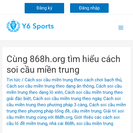
Đăng ký
Đăng nhập
Cùng 868h.org tìm hiểu cách
soi cầu miền trung
Tin tức
/
Cách soi cầu miền trung theo cách chơi bạch thủ
,
Cách soi cầu miền trung theo dạng ăn thông
,
Cách soi cầu
miền trung theo dạng lô xiên
,
Cách soi cầu miền trung theo
giải đặc biệt
,
Cách soi cầu miền trung theo ngày
,
Cách soi
cầu miền trung theo phương pháp 3 càng
,
Cách soi cầu miền
trung theo phương pháp tổng đề
,
cầu miền trung
,
Giải trí soi
cầu miền trung cùng với 868h.org
,
Giới thiệu các cách soi
cầu lô đề miền trung
,
nhà cái 868h
,
soi cầu miền trung