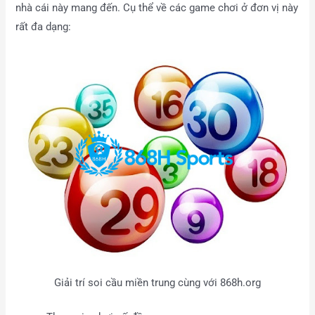
nhà cái này mang đến. Cụ thể về các game chơi ở đơn vị này
rất đa dạng:
Giải trí soi cầu miền trung cùng với 868h.org