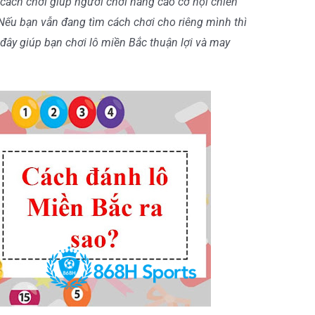
, cách chơi giúp người chơi nâng cao cơ hội chiến
 Nếu bạn vẫn đang tìm cách chơi cho riêng mình thì
 đây giúp bạn chơi lô miền Bắc thuận lợi và may