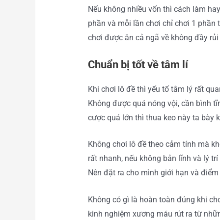
Nếu không nhiều vốn thì cách làm hay 
phần và mỗi lần chơi chỉ chơi 1 phần 
chơi được ăn cả ngã về không đầy rủi
Chuẩn bị tốt về tâm lí
Khi chơi lô đề thì yếu tố tâm lý rất q
Không được quá nóng vội, cần bình tĩ
cược quá lớn thì thua keo này ta bày
Không chơi lô đề theo cảm tính mà kh
rất nhanh, nếu không bản lĩnh và lý trí
Nên đặt ra cho mình giới hạn và điểm
Không có gì là hoàn toàn đúng khi chơ
kinh nghiệm xương máu rút ra từ nhữn