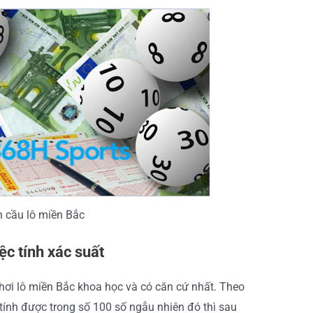
 cầu lô miền Bắc
c tính xác suất
chơi lô miền Bắc khoa học và có căn cứ nhất. Theo
 tính được trong số 100 số ngẫu nhiên đó thì sau