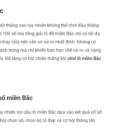
ắc
hội thắng cao tuy nhiên không thể chơi đâu thắng
i 100 số mà tổng giải lô đề miền Bắc chỉ có tối đa
, nháy nữa nên vẫn có rủi ro nhất định. Không có
ch trúng mà chỉ khiến bạn hạn chế rủi ro và nâng
ôi. Để tăng cơ hội chiến thắng khi
chơi lô miền Bắc
 số miền Bắc
uy nhiên soi cầu lô miền Bắc dựa vào kết quả xổ số
hội chọn số, chọn bộ lô đẹp và cơ hội thắng lớn