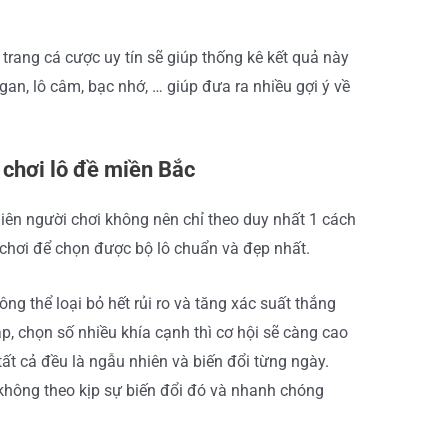
 trang cá cược uy tín sẽ giúp thống kê kết quả này
an, lô câm, bạc nhớ, … giúp đưa ra nhiều gợi ý về
chơi lô đề miền Bắc
iên người chơi không nên chỉ theo duy nhất 1 cách
 chơi để chọn được bộ lô chuẩn và đẹp nhất.
ông thể loại bỏ hết rủi ro và tăng xác suất thắng
, chọn số nhiều khía cạnh thì cơ hội sẽ càng cao
 tất cả đều là ngẫu nhiên và biến đổi từng ngày.
 không theo kịp sự biến đổi đó và nhanh chóng