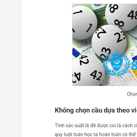
Chọn
Không chọn cầu dựa theo việ
Tính xác suất lê đề được coi là cách 
quy luật toán học ta hoàn toàn có thể