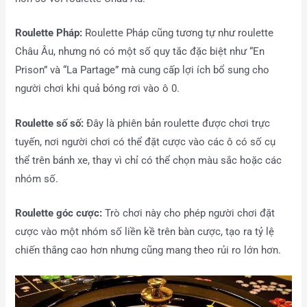
Roulette Pháp:
Roulette Pháp cũng tương tự như roulette
Châu Âu, nhưng nó có một số quy tắc đặc biệt như “En
Prison” và “La Partage” mà cung cấp lợi ích bổ sung cho
người chơi khi quả bóng rơi vào ô 0.
Roulette số số:
Đây là phiên bản roulette được chơi trực
tuyến, nơi người chơi có thể đặt cược vào các ô có số cụ
thể trên bánh xe, thay vì chỉ có thể chọn màu sắc hoặc các
nhóm số.
Roulette góc cược:
Trò chơi này cho phép người chơi đặt
cược vào một nhóm số liền kề trên bàn cược, tạo ra tỷ lệ
chiến thắng cao hơn nhưng cũng mang theo rủi ro lớn hơn.