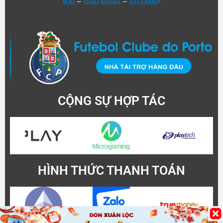
BÀI
–
Điều khoản
–
SITEMAP
CỘNG SỰ HỢP TÁC
HÌNH THỨC THANH TOÁN