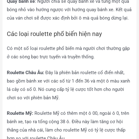
Quay bánh xe
: Người chia sẽ quay bánh xe và tung một quả
bóng nhỏ vào hướng ngược với hướng quay bánh xe. Kết quả
của ván chơi sẽ được xác định bởi ô mà quả bóng dừng lại.
Các loại roulette phổ biến hiện nay
Có một số loại roulette phổ biến mà người chơi thường gặp
ở các sòng bạc trực tuyến và truyền thống.
Roulette Châu Âu:
Đây là phiên bản roulette cổ điển nhất,
bao gồm bánh xe với các số từ 1 đến 36 và một ô màu xanh
lá cây có số 0. Nó cung cấp tỷ lệ cược tốt hơn cho người
chơi so với phiên bản Mỹ.
Roulette Mỹ:
Roulette Mỹ có thêm một ô 00, ngoài ô 0, trên
bánh xe, tạo ra tổng cộng 38 ô. Điều này làm tăng cơ hội
thắng của nhà cái, làm cho roulette Mỹ có tỷ lệ cược thấp
hơn so với roulette Châu Âu.