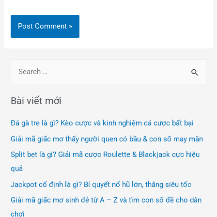
Bài viết mới
Đá gà tre là gì? Kèo cược và kinh nghiệm cá cược bất bại
Giải mã giấc mơ thấy người quen có bầu & con số may mắn
Split bet là gì? Giải mã cược Roulette & Blackjack cực hiệu
quả
Jackpot cố định là gì? Bí quyết nổ hũ lớn, thắng siêu tốc
Giải mã giấc mơ sinh đẻ từ A – Z và tìm con số đề cho dân
chơi