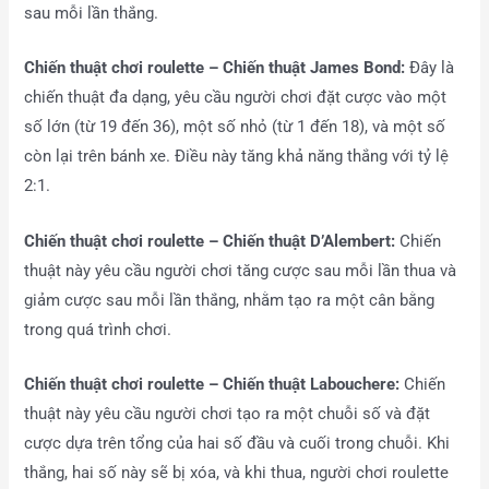
sau mỗi lần thắng.
Chiến thuật chơi roulette – Chiến thuật James Bond:
Đây là
chiến thuật đa dạng, yêu cầu người chơi đặt cược vào một
số lớn (từ 19 đến 36), một số nhỏ (từ 1 đến 18), và một số
còn lại trên bánh xe. Điều này tăng khả năng thắng với tỷ lệ
2:1.
Chiến thuật chơi roulette – Chiến thuật D’Alembert:
Chiến
thuật này yêu cầu người chơi tăng cược sau mỗi lần thua và
giảm cược sau mỗi lần thắng, nhằm tạo ra một cân bằng
trong quá trình chơi.
Chiến thuật chơi roulette – Chiến thuật Labouchere:
Chiến
thuật này yêu cầu người chơi tạo ra một chuỗi số và đặt
cược dựa trên tổng của hai số đầu và cuối trong chuỗi. Khi
thắng, hai số này sẽ bị xóa, và khi thua, người chơi roulette