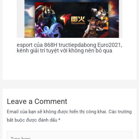
esport của 868H tructiepdabong Euro2021,
kênh giải trí tuyệt vời không nên bỏ qua
Leave a Comment
Email của bạn sẽ không được hiển thị công khai.
Các trường
bắt buộc được đánh dấu
*