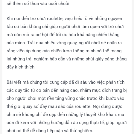
sẽ thêm số thua vào cuối chuỗi.
Khi nói đến trò chơi roulette, việc hiểu rõ về những nguyên
tắc cơ bản không chỉ giúp người chơi làm quen với trò chơi
mà còn mở ra cơ hội để tối ưu hóa khả năng chiến thắng
của mình. Trải qua nhiều vòng quay, người chơi sẽ nhận ra
rằng việc áp dụng các chiến lược thông minh có thể mang
lại những trải nghiệm hấp dẫn và những phút giây căng thẳng
đầy kích thích.
Bài viết mà chúng tôi cung cấp đã đi sâu vào việc phân tích
các quy tắc từ cơ bản đến nâng cao, nhằm mục đích trang bị
cho người chơi một nền tảng vững chắc trước khi bước vào
thế giới quay số đầy màu sắc của roulette. Nội dung được
chia sẻ không chỉ đề cập đến những lý thuyết khô khan, mà
còn đi kèm với những hướng dẫn áp dụng thực tế, giúp người
chơi có thể dễ dàng tiếp cận và thử nghiệm.