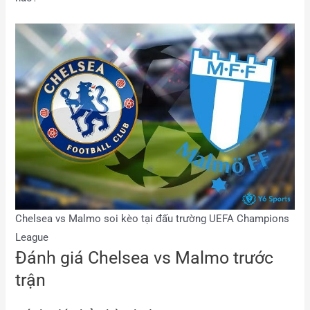
Chelsea vs Malmo soi kèo tại đấu trường UEFA Champions
League
Đánh giá Chelsea vs Malmo trước
trận