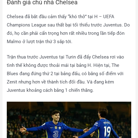
Đánh giá chủ nhà Chelsea
Chelsea đã bắt đầu cảm thấy “khó thở” tại H – UEFA
Champions League sau thất bại tối thiểu trước Juventus. Do
đó, họ cần phải cẩn trọng hơn rất nhiều trong lần tiếp đón
Malmo ở lượt trận thứ 3 sắp tới.
Trận thua trước Juventus tại Turin đã đẩy Chelsea rơi vào
tình thế không được thoải mái tại bảng H. Hiện tại, The
Blues đang đứng thứ 2 tại bảng đấu, có bằng số điểm với
Zenit nhưng hơn về thành tích đối đầu. Và đang kém
Juventus khoảng cách bằng 1 chiến thắng.