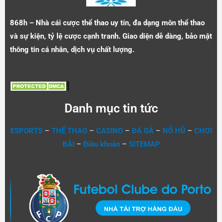
868h – Nhà cái cược thể thao uy tín, đa dạng môn thể thao
và sự kiện, tỷ lệ cược cạnh tranh. Giao diện dễ dàng, bảo mật
thông tin cá nhân, dịch vụ chất lượng.
Danh mục tin tức
ESPORTS
–
THỂ THAO
–
CASINO
–
ĐÁ GÀ
–
NỔ HŨ
–
CHƠI
BÀI
–
Điều khoản
–
SITEMAP