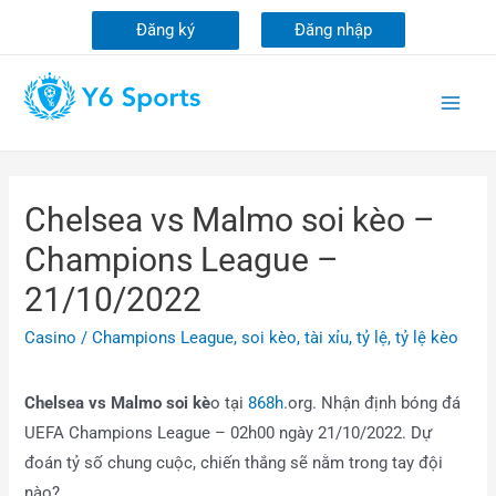
Đăng ký
Đăng nhập
Chelsea vs Malmo soi kèo –
Champions League –
21/10/2022
Casino
/
Champions League
,
soi kèo
,
tài xỉu
,
tỷ lệ
,
tỷ lệ kèo
Chelsea vs Malmo soi kè
o tại
868h
.org. Nhận định bóng đá
UEFA Champions League – 02h00 ngày 21/10/2022. Dự
đoán tỷ số chung cuộc, chiến thắng sẽ nằm trong tay đội
nào?