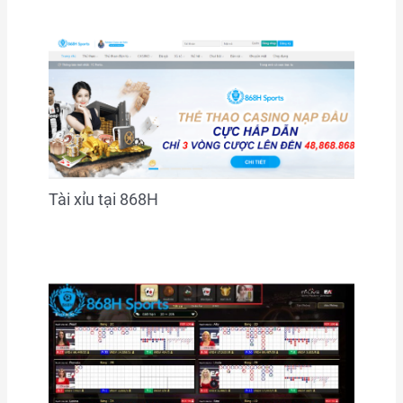
Tài xỉu tại 868H