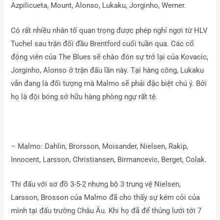
Azpilicueta, Mount, Alonso, Lukaku, Jorginho, Werner.
Có rất nhiều nhân tố quan trọng được phép nghỉ ngơi từ HLV
Tuchel sau trận đối đầu Brentford cuối tuần qua. Các cổ
động viên của The Blues sẽ chào đón sự trở lại của Kovacic,
Jorginho, Alonso ở trận đấu lần này. Tại hàng công, Lukaku
vẫn đang là đối tượng mà Malmo sẽ phải đặc biệt chú ý. Bởi
họ là đội bóng sở hữu hàng phòng ngự rất tệ.
– Malmo: Dahlin, Brorsson, Moisander, Nielsen, Rakip,
Innocent, Larsson, Christiansen, Birmancevic, Berget, Colak.
Thi đấu với sơ đồ 3-5-2 nhưng bộ 3 trung vệ Nielsen,
Larsson, Brosson của Malmo đã cho thấy sự kém cỏi của
mình tại đấu trường Châu Âu. Khi họ đã để thủng lưới tới 7