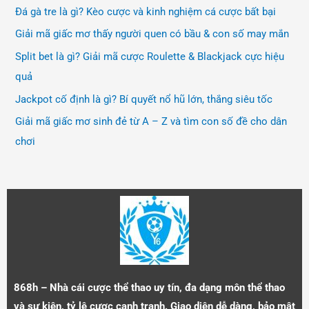
Đá gà tre là gì? Kèo cược và kinh nghiệm cá cược bất bại
Giải mã giấc mơ thấy người quen có bầu & con số may mắn
Split bet là gì? Giải mã cược Roulette & Blackjack cực hiệu
quả
Jackpot cố định là gì? Bí quyết nổ hũ lớn, thắng siêu tốc
Giải mã giấc mơ sinh đẻ từ A – Z và tìm con số đề cho dân
chơi
868h – Nhà cái cược thể thao uy tín, đa dạng môn thể thao
và sự kiện, tỷ lệ cược cạnh tranh. Giao diện dễ dàng, bảo mật