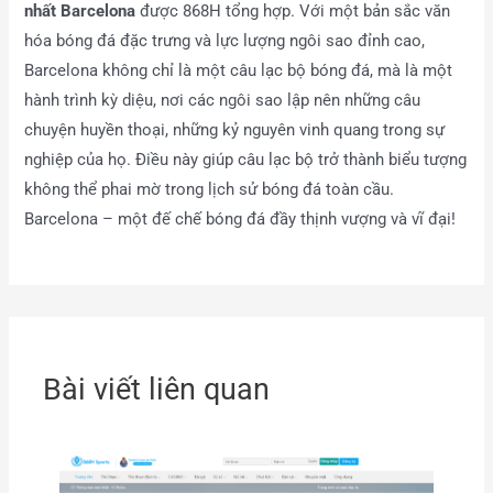
nhất Barcelona
được 868H tổng hợp. Với một bản sắc văn
hóa bóng đá đặc trưng và lực lượng ngôi sao đỉnh cao,
Barcelona không chỉ là một câu lạc bộ bóng đá, mà là một
hành trình kỳ diệu, nơi các ngôi sao lập nên những câu
chuyện huyền thoại, những kỷ nguyên vinh quang trong sự
nghiệp của họ. Điều này giúp câu lạc bộ trở thành biểu tượng
không thể phai mờ trong lịch sử bóng đá toàn cầu.
Barcelona – một đế chế bóng đá đầy thịnh vượng và vĩ đại!
Bài viết liên quan