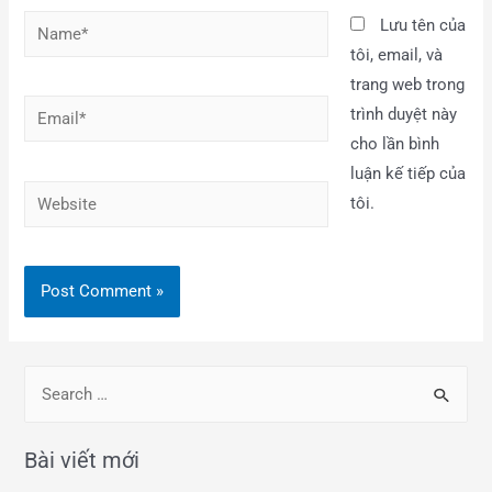
Lưu tên của
tôi, email, và
trang web trong
trình duyệt này
cho lần bình
luận kế tiếp của
tôi.
Bài viết mới