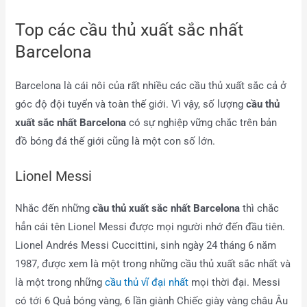
Top các cầu thủ xuất sắc nhất
Barcelona
Barcelona là cái nôi của rất nhiều các cầu thủ xuất sắc cả ở
góc độ đội tuyển và toàn thế giới. Vì vậy, số lượng
cầu thủ
xuất sắc nhất Barcelona
có sự nghiệp vững chắc trên bản
đồ bóng đá thế giới cũng là một con số lớn.
Lionel Messi
Nhắc đến những
cầu thủ xuất sắc nhất Barcelona
thì chắc
hẳn cái tên Lionel Messi được mọi người nhớ đến đầu tiên.
Lionel Andrés Messi Cuccittini, sinh ngày 24 tháng 6 năm
1987, được xem là một trong những cầu thủ xuất sắc nhất và
là một trong những
cầu thủ vĩ đại nhất
mọi thời đại. Messi
có tới 6 Quả bóng vàng, 6 lần giành Chiếc giày vàng châu Âu