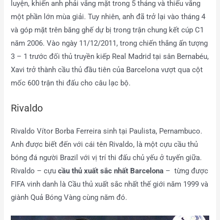
luyện, khiến anh phải vắng mặt trong 5 tháng và thiếu vắng
một phần lớn mùa giải. Tuy nhiên, anh đã trở lại vào tháng 4
và góp mặt trên băng ghế dự bị trong trận chung kết cúp C1
năm 2006. Vào ngày 11/12/2011, trong chiến thắng ấn tượng
3 – 1 trước đối thủ truyền kiếp Real Madrid tại sân Bernabéu,
Xavi trở thành cầu thủ đầu tiên của Barcelona vượt qua cột
mốc 600 trận thi đấu cho câu lạc bộ.
Rivaldo
Rivaldo Vítor Borba Ferreira sinh tại Paulista, Pernambuco.
Anh được biết đến với cái tên Rivaldo, là một cựu cầu thủ
bóng đá người Brazil với vị trí thi đấu chủ yếu ở tuyến giữa.
Rivaldo – cựu
cầu thủ xuất sắc nhất Barcelona
– từng được
FIFA vinh danh là Cầu thủ xuất sắc nhất thế giới năm 1999 và
giành Quả Bóng Vàng cùng năm đó.