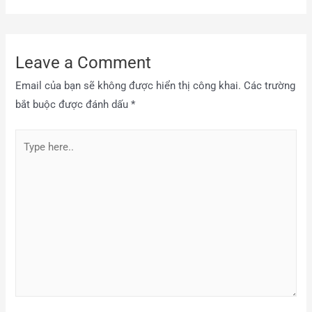
Leave a Comment
Email của bạn sẽ không được hiển thị công khai.
Các trường
bắt buộc được đánh dấu
*