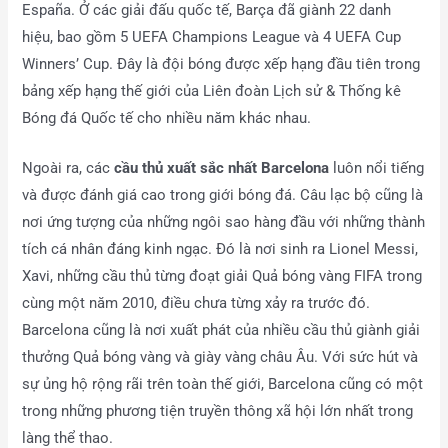
España. Ở các giải đấu quốc tế, Barça đã giành 22 danh
hiệu, bao gồm 5 UEFA Champions League và 4 UEFA Cup
Winners’ Cup. Đây là đội bóng được xếp hạng đầu tiên trong
bảng xếp hạng thế giới của Liên đoàn Lịch sử & Thống kê
Bóng đá Quốc tế cho nhiều năm khác nhau.
Ngoài ra, các
cầu thủ xuất sắc nhất Barcelona
luôn nổi tiếng
và được đánh giá cao trong giới bóng đá. Câu lạc bộ cũng là
nơi ứng tượng của những ngôi sao hàng đầu với những thành
tích cá nhân đáng kinh ngạc. Đó là nơi sinh ra Lionel Messi,
Xavi, những cầu thủ từng đoạt giải Quả bóng vàng FIFA trong
cùng một năm 2010, điều chưa từng xảy ra trước đó.
Barcelona cũng là nơi xuất phát của nhiều cầu thủ giành giải
thưởng Quả bóng vàng và giày vàng châu Âu. Với sức hút và
sự ủng hộ rộng rãi trên toàn thế giới, Barcelona cũng có một
trong những phương tiện truyền thông xã hội lớn nhất trong
làng thể thao.