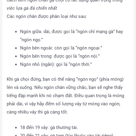
việc lựa gà đá chiến nhất
Các ngón chân được phân loại như sau:
Ngón giữa: dài, được gọi là “ngón chỉ mạng gà” hay
“ngón ngọ.”
Ngón bên ngoài: còn gọi là “ngón ngoại.”
Ngón bên trong: được gọi là “ngón nội.”
Ngón nhỏ (ngắn): gọi là “ngón thới.”
Khi gà chọi đứng, bạn có thể nâng “ngón ngọ” (phía móng)
lên và xuống. Nếu ngón chân vững chắc, bạn sẽ nghe thấy
tiếng đập mạnh khi nó chạm đất. Điều quan trọng là móng
phải dài, vì vậy hãy đếm số lượng vảy từ móng vào ngón;
càng nhiều vảy thì gà càng tốt.
18 đến 19 vảy: gà thường tài.
20 đến 21 vảy: gà tạm (tùy thuộc vào tài riêng).