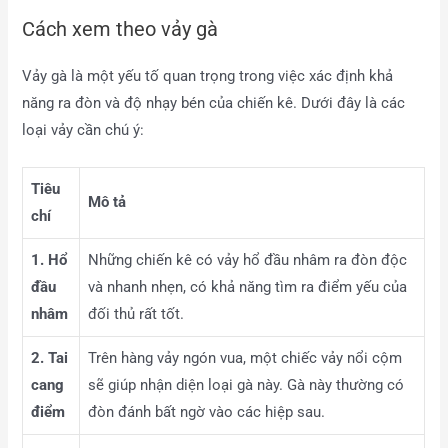
Cách xem theo vảy gà
Vảy gà là một yếu tố quan trọng trong việc xác định khả
năng ra đòn và độ nhạy bén của chiến kê. Dưới đây là các
loại vảy cần chú ý:
Tiêu
Mô tả
chí
1. Hổ
Những chiến kê có vảy hổ đầu nhâm ra đòn độc
đầu
và nhanh nhẹn, có khả năng tìm ra điểm yếu của
nhâm
đối thủ rất tốt.
2. Tai
Trên hàng vảy ngón vua, một chiếc vảy nổi cộm
cang
sẽ giúp nhận diện loại gà này. Gà này thường có
điểm
đòn đánh bất ngờ vào các hiệp sau.