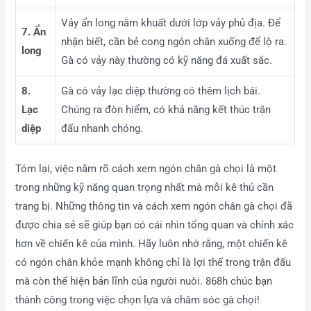
Vảy ẩn long nằm khuất dưới lớp vảy phủ địa. Để
7. Ẩn
nhận biết, cần bẻ cong ngón chân xuống để lộ ra.
long
Gà có vảy này thường có kỹ năng đá xuất sắc.
8.
Gà có vảy lạc diệp thường có thêm lịch bái.
Lạc
Chúng ra đòn hiểm, có khả năng kết thúc trận
diệp
đấu nhanh chóng.
Tóm lại, việc nắm rõ cách xem ngón chân gà chọi là một
trong những kỹ năng quan trọng nhất mà mỗi kê thủ cần
trang bị. Những thông tin và cách xem ngón chân gà chọi đã
được chia sẻ sẽ giúp bạn có cái nhìn tổng quan và chính xác
hơn về chiến kê của mình. Hãy luôn nhớ rằng, một chiến kê
có ngón chân khỏe mạnh không chỉ là lợi thế trong trận đấu
mà còn thể hiện bản lĩnh của người nuôi. 868h chúc bạn
thành công trong việc chọn lựa và chăm sóc gà chọi!