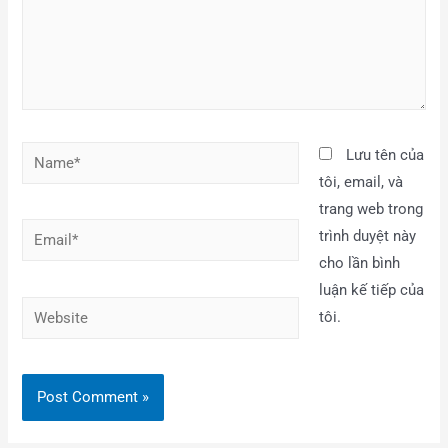
Lưu tên của
tôi, email, và
trang web trong
trình duyệt này
cho lần bình
luận kế tiếp của
tôi.