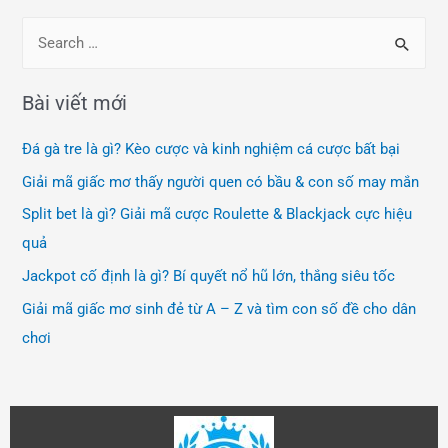
Bài viết mới
Đá gà tre là gì? Kèo cược và kinh nghiệm cá cược bất bại
Giải mã giấc mơ thấy người quen có bầu & con số may mắn
Split bet là gì? Giải mã cược Roulette & Blackjack cực hiệu
quả
Jackpot cố định là gì? Bí quyết nổ hũ lớn, thắng siêu tốc
Giải mã giấc mơ sinh đẻ từ A – Z và tìm con số đề cho dân
chơi