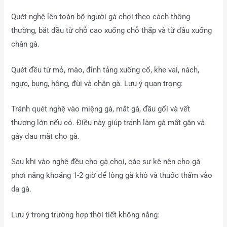
Quét nghệ lên toàn bộ người gà chọi theo cách thông
thường, bắt đầu từ chỗ cao xuống chỗ thấp và từ đầu xuống
chân gà.
Quét đều từ mỏ, mào, đỉnh tảng xuống cổ, khe vai, nách,
ngực, bụng, hông, đùi và chân gà. Lưu ý quan trọng:
Tránh quét nghệ vào miệng gà, mắt gà, đầu gối và vết
thương lớn nếu có. Điều này giúp tránh làm gà mất gân và
gây đau mắt cho gà.
Sau khi vào nghệ đều cho gà chọi, các sư kê nên cho gà
phơi nắng khoảng 1-2 giờ để lông gà khô và thuốc thấm vào
da gà.
Lưu ý trong trường hợp thời tiết không nắng: