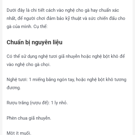
Dưới đây là chi tiết cách vào nghệ cho gà hay chuẩn xác
nhất, để người chơi đảm bảo kỹ thuật và sức chiến đấu cho
gà của mình. Cụ thể:
Chuẩn bị nguyên liệu
Có thể sử dụng nghệ tươi giã nhuyễn hoặc nghệ bột khô để
vào nghệ cho gà chọi.
Nghệ tươi: 1 miếng bằng ngón tay, hoặc nghệ bột khô tương
đương.
Rượu trắng (rượu đế): 1 ly nhỏ.
Phèn chua giã nhuyễn.
Một ít muối.