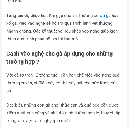
trận đấu.
Tăng tốc độ phục hồi
: Khi gặp các vết thương do
đá gà
hay
xổ gà, việc vào nghệ sẽ hỗ trợ quá trình lành vết thương
nhanh chóng. Các kỹ thuật và liệu pháp vào nghệ giúp kích
thích quá trình phục hồi và tái tạo mô.
Cách vào nghệ cho gà áp dụng cho những
trường hợp ?
Với gà tơ trên 12 tháng tuổi, cần hạn chế việc vào nghệ quá
thường xuyên, vì điều này có thể gây hại cho sức khỏe của
gà.
Đặc biệt, những con gà chọi thừa cân và quá béo cần được
kiểm soát cân nặng và chế độ dinh dưỡng hợp lý, thay vì tập
trung vào việc vào nghệ quá mức.