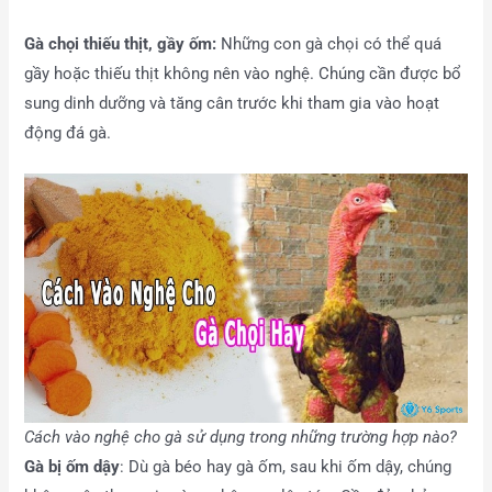
Gà chọi thiếu thịt, gầy ốm:
Những con gà chọi có thể quá
gầy hoặc thiếu thịt không nên vào nghệ. Chúng cần được bổ
sung dinh dưỡng và tăng cân trước khi tham gia vào hoạt
động đá gà.
Cách vào nghệ cho gà sử dụng trong những trường hợp nào?
Gà bị ốm dậy
: Dù gà béo hay gà ốm, sau khi ốm dậy, chúng