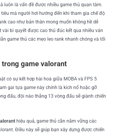
ả luôn là vấn đề được nhiều game thủ quan tâm.
t tiêu mà người hơi hướng đến khi tham gia chế độ
n rank cao như bản thân mong muốn không hề dễ
 vài bí quyết được cao thủ đúc kết qua nhiều ván
 dẫn game thủ các mẹo leo rank nhanh chóng và tối
 trong game valorant
huật có sự kết hợp hài hoà giữa MOBA và FPS 5
ham gai tựa game này chính là kích nổ hoặc gỡ
ng đấu, đội nào thắng 13 vòng đấu sẽ giành chiến
alorant
hiệu quả, game thủ cần nắm vững các
alorant. Điều này sẽ giúp bạn xây dựng được chiến