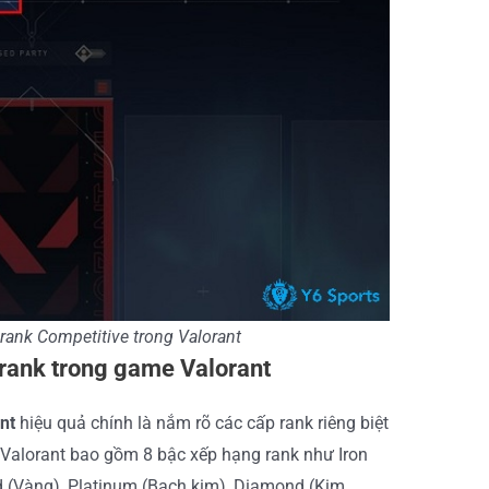
 rank Competitive trong Valorant
rank trong game Valorant
nt
hiệu quả chính là nắm rõ các cấp rank riêng biệt
g Valorant bao gồm 8 bậc xếp hạng rank như Iron
old (Vàng), Platinum (Bạch kim), Diamond (Kim