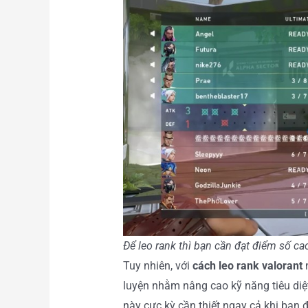
Để leo rank thì bạn cần đạt điểm số ca
Tuy nhiên, với
cách leo rank valorant
luyện nhằm nâng cao kỹ năng tiêu diệt
này cực kỳ cần thiết ngay cả khi bạn