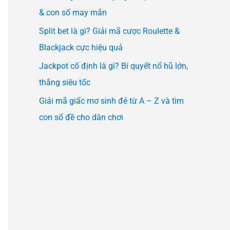
& con số may mắn
Split bet là gì? Giải mã cược Roulette &
Blackjack cực hiệu quả
Jackpot cố định là gì? Bí quyết nổ hũ lớn,
thắng siêu tốc
Giải mã giấc mơ sinh đẻ từ A – Z và tìm
con số đề cho dân chơi