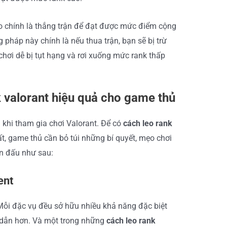
eo chính là thắng trận để đạt được mức điểm cộng
 pháp này chính là nếu thua trận, bạn sẽ bị trừ
hơi dễ bị tụt hạng và rơi xuống mức rank thấp
 valorant hiệu quả cho game thủ
 khi tham gia chơi Valorant. Để có
cách leo rank
, game thủ cần bỏ túi những bí quyết, mẹo chơi
án đấu như sau:
ent
 Mỗi đặc vụ đều sở hữu nhiều khả năng đặc biệt
p dẫn hơn. Và một trong những
cách leo rank