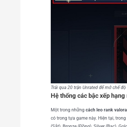
Trải qua 20 trận Unrated để mở chế độ
Hệ thống các bậc xếp hạng 
Một trong những
cách leo rank valora
có trong tựa game này. Hiện tại, tron
(Sắt), Bronze (Đồng), Silver (Bạc), G