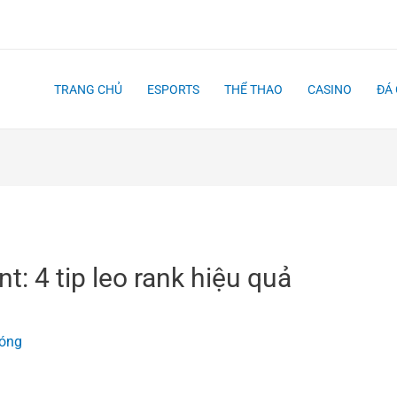
TRANG CHỦ
ESPORTS
THỂ THAO
CASINO
ĐÁ
t: 4 tip leo rank hiệu quả
óng