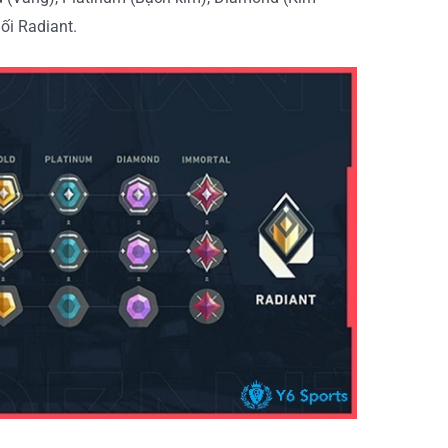
ối Radiant.