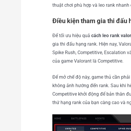
thuật chơi phù hợp và leo rank nhanh
Điều kiện tham gia thi đấu 
Để tối ưu hiệu quả
cách leo rank valo
gia thi đấu hạng rank. Hiện nay, Valor
Spike Rush, Competitive, Escalation 
của game Valorant là Competitive.
Để mở chế độ này, game thủ cần phải 
không ảnh hướng đến rank. Sau khi h
Competitive khởi động để bản thân đ
thứ hạng rank của bạn càng cao và ng