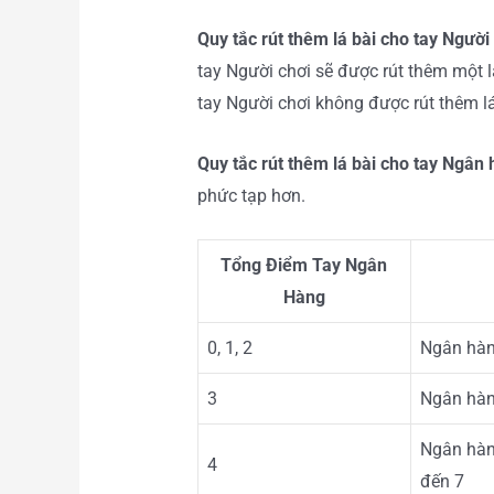
Quy tắc rút thêm lá bài cho tay Người
tay Người chơi sẽ được rút thêm một l
tay Người chơi không được rút thêm lá
Quy tắc rút thêm lá bài cho tay Ngân
phức tạp hơn.
Tổng Điểm Tay Ngân
Hàng
0, 1, 2
Ngân hàng
3
Ngân hàng
Ngân hàng
4
đến 7