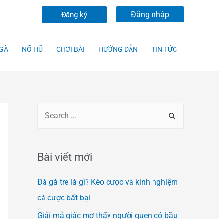
Đăng nhập
Đăng ký
 GÀ
NỔ HŨ
CHƠI BÀI
HƯỚNG DẪN
TIN TỨC
Bài viết mới
Đá gà tre là gì? Kèo cược và kinh nghiệm
cá cược bất bại
Giải mã giấc mơ thấy người quen có bầu