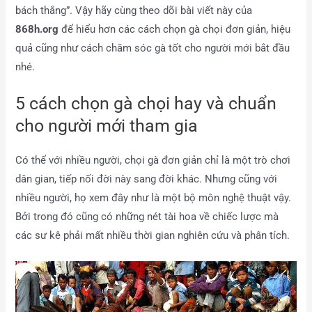
bách thắng”. Vậy hãy cùng theo dõi bài viết này của
868h.org
để hiểu hơn các cách chọn gà chọi đơn giản, hiệu
quả cũng như cách chăm sóc gà tốt cho người mới bắt đầu
nhé.
5 cách chọn gà chọi hay và chuẩn
cho người mới tham gia
Có thể với nhiều người, chọi gà đơn giản chỉ là một trò chơi
dân gian, tiếp nối đời này sang đời khác. Nhưng cũng với
nhiều người, họ xem đây như là một bộ môn nghệ thuật vậy.
Bởi trong đó cũng có những nét tài hoa về chiếc lược mà
các sư kê phải mất nhiều thời gian nghiên cứu và phân tích.