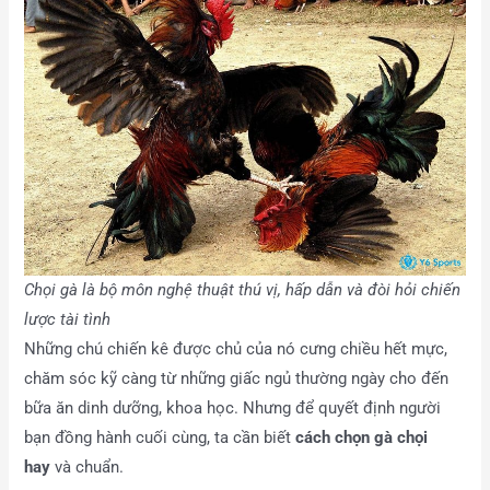
Chọi gà là bộ môn nghệ thuật thú vị, hấp dẫn và đòi hỏi chiến
lược tài tình
Những chú chiến kê được chủ của nó cưng chiều hết mực,
chăm sóc kỹ càng từ những giấc ngủ thường ngày cho đến
bữa ăn dinh dưỡng, khoa học. Nhưng để quyết định người
bạn đồng hành cuối cùng, ta cần biết
cách chọn gà chọi
hay
và chuẩn.