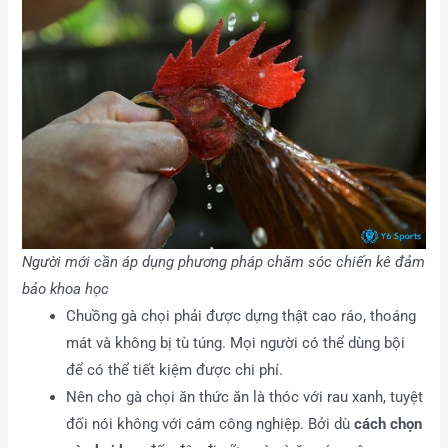
Người mới cần áp dụng phương pháp chăm sóc chiến kê đảm
bảo khoa học
Chuồng gà chọi phải được dựng thật cao ráo, thoáng
mát và không bị tù túng. Mọi người có thể dùng bội
để có thể tiết kiệm được chi phí.
Nên cho gà chọi ăn thức ăn là thóc với rau xanh, tuyệt
đối nói không với cám công nghiệp. Bởi dù
cách chọn