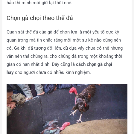
hảo thì mình mới giữ lại thôi nhé.
Chọn gà chọi theo thế đá
Quan sát thế đá của gà để chọn lựa là một yếu tố cực kỳ
quan trọng mà tin chắc rằng mỗi một sư kê nào cũng nên
có. Gà khi đã tương đối lớn, dù dựa vảy chưa có thế nhưng
vẫn nên thả chúng ra, cho chúng đá trong một khoảng thời
gian có hạn nhất định. Đây cũng là
cách chọn gà chọi
hay
cho người chưa có nhiều kinh nghiệm.