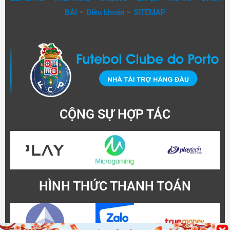
BÀI
–
Điều khoản
–
SITEMAP
CỘNG SỰ HỢP TÁC
HÌNH THỨC THANH TOÁN