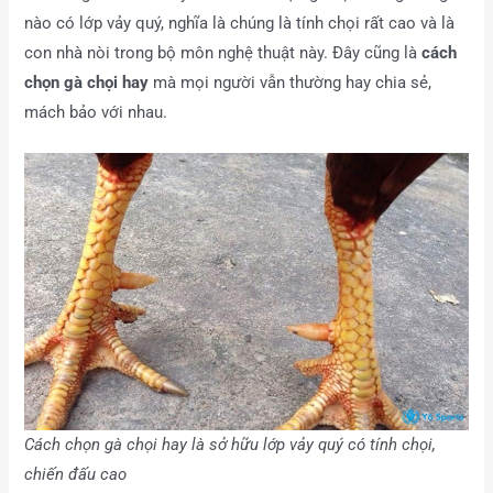
nào có lớp vảy quý, nghĩa là chúng là tính chọi rất cao và là
con nhà nòi trong bộ môn nghệ thuật này. Đây cũng là
cách
chọn gà chọi hay
mà mọi người vẫn thường hay chia sẻ,
mách bảo với nhau.
Cách chọn gà chọi hay là sở hữu lớp vảy quý có tính chọi,
chiến đấu cao