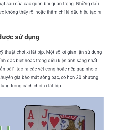
 mặt sau của các quân bài quan trọng. Những dấu
ực không thấy rõ, hoặc thậm chí là dấu hiệu tạo ra
 được sử dụng
 thuật chơi xì lát bịp. Một số kẻ gian lận sử dụng
kính đặc biệt hoặc trong điều kiện ánh sáng nhất
ắn bài”, tạo ra các vết cong hoặc nếp gấp nhỏ ở
c chuyên gia bảo mật sòng bạc, có hơn 20 phương
ng trong cách chơi xì lát bịp.