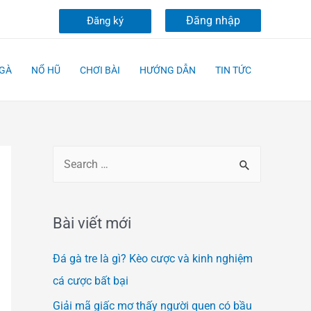
Đăng nhập
Đăng ký
 GÀ
NỔ HŨ
CHƠI BÀI
HƯỚNG DẪN
TIN TỨC
Bài viết mới
Đá gà tre là gì? Kèo cược và kinh nghiệm
cá cược bất bại
Giải mã giấc mơ thấy người quen có bầu