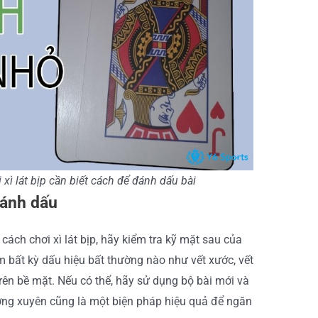
ì lát bịp cần biết cách để đánh dấu bài
đánh dấu
cách chơi xì lát bịp, hãy kiểm tra kỹ mặt sau của
ếm bất kỳ dấu hiệu bất thường nào như vết xước, vết
ên bề mặt. Nếu có thể, hãy sử dụng bộ bài mới và
ờng xuyên cũng là một biện pháp hiệu quả để ngăn