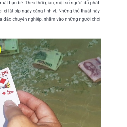
p mặt bạn bè. Theo thời gian, một số người đã phát
ơi xì lát bịp ngày càng tinh vi. Những thủ thuật này
a đảo chuyên nghiệp, nhắm vào những người chơi