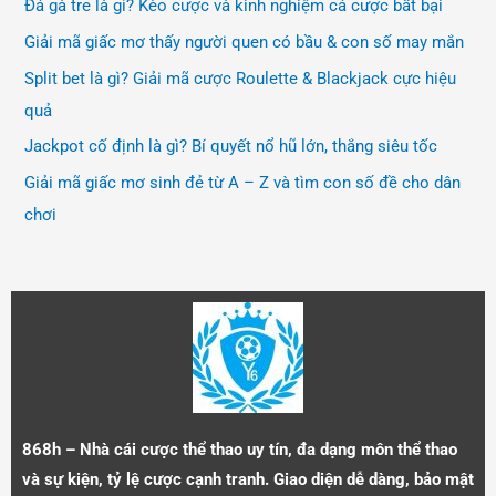
Đá gà tre là gì? Kèo cược và kinh nghiệm cá cược bất bại
Giải mã giấc mơ thấy người quen có bầu & con số may mắn
Split bet là gì? Giải mã cược Roulette & Blackjack cực hiệu
quả
Jackpot cố định là gì? Bí quyết nổ hũ lớn, thắng siêu tốc
Giải mã giấc mơ sinh đẻ từ A – Z và tìm con số đề cho dân
chơi
868h – Nhà cái cược thể thao uy tín, đa dạng môn thể thao
và sự kiện, tỷ lệ cược cạnh tranh. Giao diện dễ dàng, bảo mật