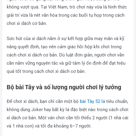
không vượt quá. Tại Việt Nam, trò chơi này vừa là hình thức
giải trí vừa là nét văn hóa trong các buổi tụ họp trong cách
chơi xì dách cơ bản.
Sức hút của xì dách nằm ở sự kết hợp giữa may mắn và kỹ
năng quyết định, tạo nên cảm giác hồi hộp khi chơi trong
cách chơi xì dách cơ bản. Dù luật đơn giản, người chơi vẫn
cần nắm vững nguyên tắc và giữ tâm lý ổn định để đạt hiệu
quả tốt trong cách chơi xì dách cơ bản.
Bộ bài Tây và số lượng người chơi lý tưởng
Để chơi xì dách, bạn chỉ cần một bộ
bài Tây 52 lá
tiêu chuẩn,
không dùng Joker hay bất kỳ lá đặc biệt nào trong cách chơi
xì dách cơ bản. Một ván chơi cần tối thiểu 2 người (1 nhà cái
và 1 nhà con) và tối đa khoảng 6–7 người.