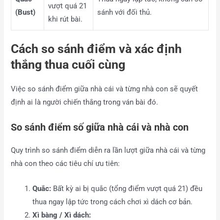
vượt quá 21
(Bust)
sánh với đối thủ.
khi rút bài.
Cách so sánh điểm và xác định
thắng thua cuối cùng
Việc so sánh điểm giữa nhà cái và từng nhà con sẽ quyết
định ai là người chiến thắng trong ván bài đó.
So sánh điểm số giữa nhà cái và nhà con
Quy trình so sánh điểm diễn ra lần lượt giữa nhà cái và từng
nhà con theo các tiêu chí ưu tiên:
Quắc:
Bất kỳ ai bị quắc (tổng điểm vượt quá 21) đều
thua ngay lập tức trong cách chơi xì dách cơ bản.
Xì bàng / Xì dách: