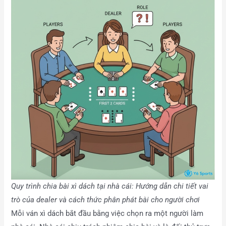
Quy trình chia bài xì dách tại nhà cái: Hướng dẫn chi tiết vai
trò của dealer và cách thức phân phát bài cho người chơi
Mỗi ván xì dách bắt đầu bằng việc chọn ra một người làm