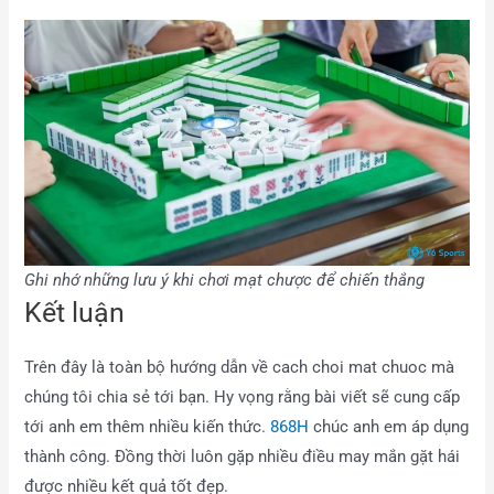
Ghi nhớ những lưu ý khi chơi mạt chược để chiến thắng
Kết luận
Trên đây là toàn bộ hướng dẫn về cach choi mat chuoc mà
chúng tôi chia sẻ tới bạn. Hy vọng rằng bài viết sẽ cung cấp
tới anh em thêm nhiều kiến thức.
868H
chúc anh em áp dụng
thành công. Đồng thời luôn gặp nhiều điều may mắn gặt hái
được nhiều kết quả tốt đẹp.