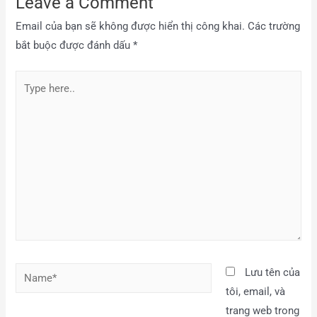
Leave a Comment
Email của bạn sẽ không được hiển thị công khai.
Các trường
bắt buộc được đánh dấu
*
Lưu tên của
tôi, email, và
trang web trong