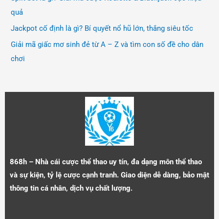
quả
Jackpot cố định là gì? Bí quyết nổ hũ lớn, thắng siêu tốc
Giải mã giấc mơ sinh đẻ từ A – Z và tìm con số đề cho dân
chơi
868h – Nhà cái cược thể thao uy tín, đa dạng môn thể thao
và sự kiện, tỷ lệ cược cạnh tranh. Giao diện dễ dàng, bảo mật
thông tin cá nhân, dịch vụ chất lượng.