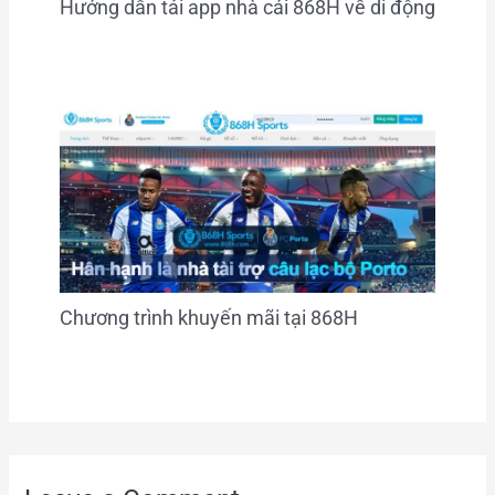
Hướng dẫn tải app nhà cái 868H về di động
Chương trình khuyến mãi tại 868H