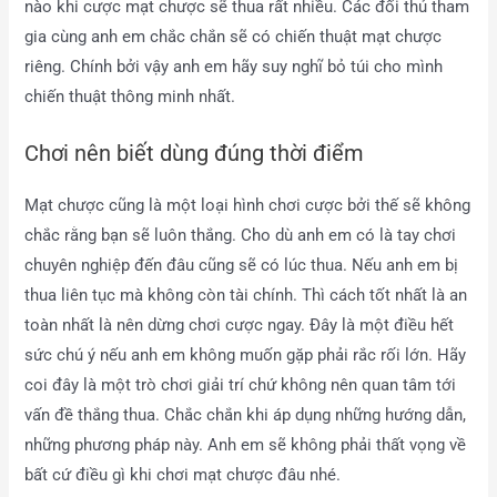
nào khi cược mạt chược sẽ thua rất nhiều. Các đối thủ tham
gia cùng anh em chắc chắn sẽ có chiến thuật mạt chược
riêng. Chính bởi vậy anh em hãy suy nghĩ bỏ túi cho mình
chiến thuật thông minh nhất.
Chơi nên biết dùng đúng thời điểm
Mạt chược cũng là một loại hình chơi cược bởi thế sẽ không
chắc rằng bạn sẽ luôn thắng. Cho dù anh em có là tay chơi
chuyên nghiệp đến đâu cũng sẽ có lúc thua. Nếu anh em bị
thua liên tục mà không còn tài chính. Thì cách tốt nhất là an
toàn nhất là nên dừng chơi cược ngay. Đây là một điều hết
sức chú ý nếu anh em không muốn gặp phải rắc rối lớn. Hãy
coi đây là một trò chơi giải trí chứ không nên quan tâm tới
vấn đề thắng thua. Chắc chắn khi áp dụng những hướng dẫn,
những phương pháp này. Anh em sẽ không phải thất vọng về
bất cứ điều gì khi chơi mạt chược đâu nhé.