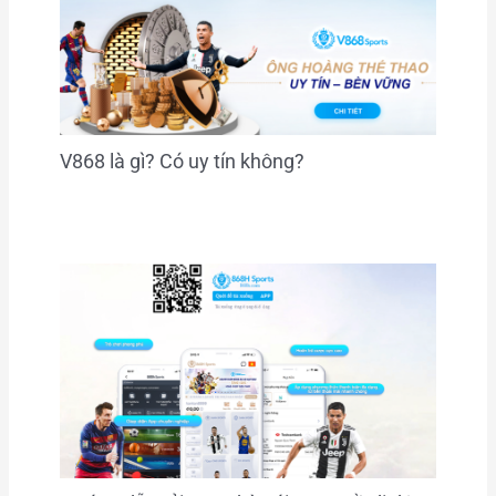
V868 là gì? Có uy tín không?