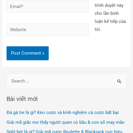
trình duyệt này
cho lần bình
luận kế tiếp của
tôi.
Bài viết mới
Đá gà tre là gì? Kèo cược và kinh nghiệm cá cược bất bại
Giải mã giấc mơ thấy người quen có bầu & con số may mắn
Split bet là gì? Giải mã cược Roulette & Blackjack cực hiệu