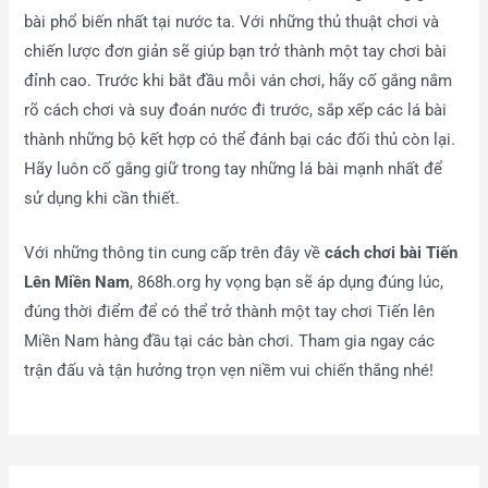
bài phổ biến nhất tại nước ta. Với những thủ thuật chơi và
chiến lược đơn giản sẽ giúp bạn trở thành một tay chơi bài
đỉnh cao. Trước khi bắt đầu mỗi ván chơi, hãy cố gắng nắm
rõ cách chơi và suy đoán nước đi trước, sắp xếp các lá bài
thành những bộ kết hợp có thể đánh bại các đối thủ còn lại.
Hãy luôn cố gắng giữ trong tay những lá bài mạnh nhất để
sử dụng khi cần thiết.
Với những thông tin cung cấp trên đây về
cách chơi bài Tiến
Lên Miền Nam
, 868h.org hy vọng bạn sẽ áp dụng đúng lúc,
đúng thời điểm để có thể trở thành một tay chơi Tiến lên
Miền Nam hàng đầu tại các bàn chơi. Tham gia ngay các
trận đấu và tận hưởng trọn vẹn niềm vui chiến thắng nhé!