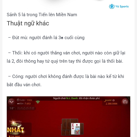
Sảnh 5 lá trong Tiến lên Miền Nam
Thuật ngữ khác
– Đút mù: người đánh lá 3♠ cuối cùng
– Thối: khi có người thắng ván chơi, người nào còn giữ lại
lá 2, đôi thông hay tứ quý trên tay thì được gọi là thối bài.
– Cóng: người chơi không đánh được là bài nào kể từ khi
bắt đầu ván chơi.