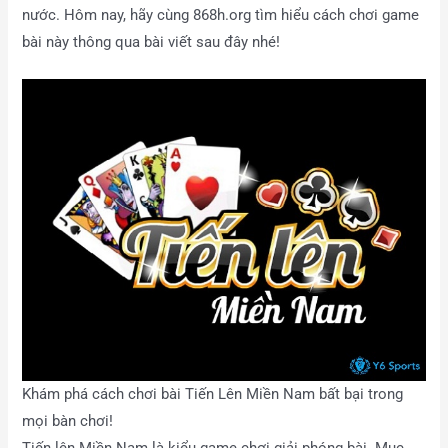
nước. Hôm nay, hãy cùng 868h.org tìm hiểu cách chơi game
bài này thông qua bài viết sau đây nhé!
Khám phá cách chơi bài Tiến Lên Miền Nam bất bại trong
mọi bàn chơi!