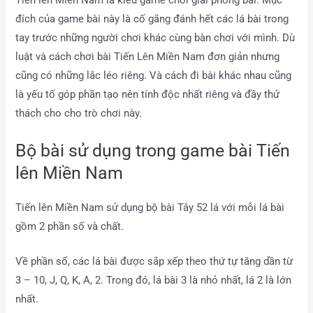
Tiến lên Miền Nam là kiểu game chơi giải phóng bài. Mục
đích của game bài này là cố gắng đánh hết các lá bài trong
tay trước những người chơi khác cùng bàn chơi với mình. Dù
luật và cách chơi bài Tiến Lên Miền Nam đơn giản nhưng
cũng có những lắc léo riêng. Và cách đi bài khác nhau cũng
là yếu tố góp phần tạo nên tính độc nhất riêng và đầy thử
thách cho cho trò chơi này.
Bộ bài sử dụng trong game bài Tiến
lên Miền Nam
Tiến lên Miền Nam sử dụng bộ bài Tây 52 lá với mỗi lá bài
gồm 2 phần số và chất.
Về phần số, các lá bài được sắp xếp theo thứ tự tăng dần từ
3 – 10, J, Q, K, A, 2. Trong đó, lá bài 3 là nhỏ nhất, lá 2 là lớn
nhất.