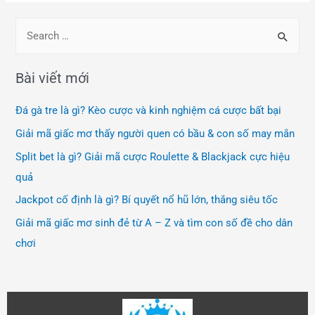
Bài viết mới
Đá gà tre là gì? Kèo cược và kinh nghiệm cá cược bất bại
Giải mã giấc mơ thấy người quen có bầu & con số may mắn
Split bet là gì? Giải mã cược Roulette & Blackjack cực hiệu
quả
Jackpot cố định là gì? Bí quyết nổ hũ lớn, thắng siêu tốc
Giải mã giấc mơ sinh đẻ từ A – Z và tìm con số đề cho dân
chơi