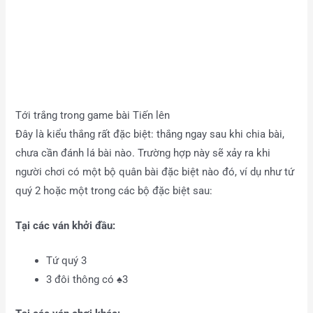
Tới trắng trong game bài Tiến lên
Đây là kiểu thắng rất đặc biệt: thắng ngay sau khi chia bài,
chưa cần đánh lá bài nào. Trường hợp này sẽ xảy ra khi
người chơi có một bộ quân bài đặc biệt nào đó, ví dụ như tứ
quý 2 hoặc một trong các bộ đặc biệt sau:
Tại các ván khởi đầu:
Tứ quý 3
3 đôi thông có ♠3