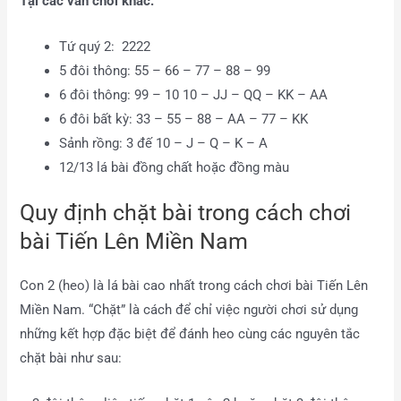
Tại các ván chơi khác:
Tứ quý 2: 2222
5 đôi thông: 55 – 66 – 77 – 88 – 99
6 đôi thông: 99 – 10 10 – JJ – QQ – KK – AA
6 đôi bất kỳ: 33 – 55 – 88 – AA – 77 – KK
Sảnh rồng: 3 đế 10 – J – Q – K – A
12/13 lá bài đồng chất hoặc đồng màu
Quy định chặt bài trong cách chơi
bài Tiến Lên Miền Nam
Con 2 (heo) là lá bài cao nhất trong cách chơi bài Tiến Lên
Miền Nam. “Chặt” là cách để chỉ việc người chơi sử dụng
những kết hợp đặc biệt để đánh heo cùng các nguyên tắc
chặt bài như sau: