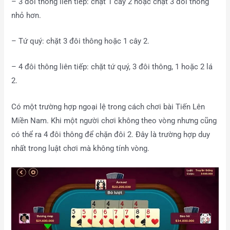
– 3 đôi thông liên tiếp: chặt 1 cây 2 hoặc chặt 3 đôi thông
nhỏ hơn.
– Tứ quý: chặt 3 đôi thông hoặc 1 cây 2.
– 4 đôi thông liên tiếp: chặt tứ quý, 3 đôi thông, 1 hoặc 2 lá
2.
Có một trường hợp ngoại lệ trong cách chơi bài Tiến Lên
Miền Nam. Khi một người chơi không theo vòng nhưng cũng
có thể ra 4 đôi thông để chặn đôi 2. Đây là trường hợp duy
nhất trong luật chơi mà không tính vòng.