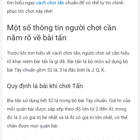
tìm hiểu ngay
cách chơi tấn
chuẩn để có thể tự tin chinh
phục trò chơi này nhé!
Một số thông tin người chơi cần
nắm rõ về bài tấn
Trước khi tìm hiểu về cách chơi tấn, người chơi sẽ cần hiểu
rõ khái niệm bài tấn là gì đã. Bài tấn là bộ môn sử dụng bộ
bài Tây chuẩn gồm 52 lá, 3 lá đặc biệt là J, Q, K.
Quy định lá bài khi chơi Tấn
Bìa tấn sử dụng hết 52 lá trong bộ bài Tây chuẩn. Giá trị của
mỗi quân bài được sắp xếp theo độ lớn từ 2 đến Át, trong
đó lá 2 có giá trị bé nhất và lá Át có giá trị lớn nhất, có thể
chặn được mọi quân bài.