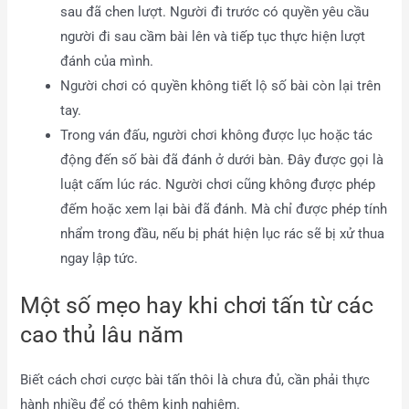
sau đã chen lượt. Người đi trước có quyền yêu cầu
người đi sau cầm bài lên và tiếp tục thực hiện lượt
đánh của mình.
Người chơi có quyền không tiết lộ số bài còn lại trên
tay.
Trong ván đấu, người chơi không được lục hoặc tác
động đến số bài đã đánh ở dưới bàn. Đây được gọi là
luật cấm lúc rác. Người chơi cũng không được phép
đếm hoặc xem lại bài đã đánh. Mà chỉ được phép tính
nhẩm trong đầu, nếu bị phát hiện lục rác sẽ bị xử thua
ngay lập tức.
Một số mẹo hay khi chơi tấn từ các
cao thủ lâu năm
Biết cách chơi cược bài tấn thôi là chưa đủ, cần phải thực
hành nhiều để có thêm kinh nghiệm.