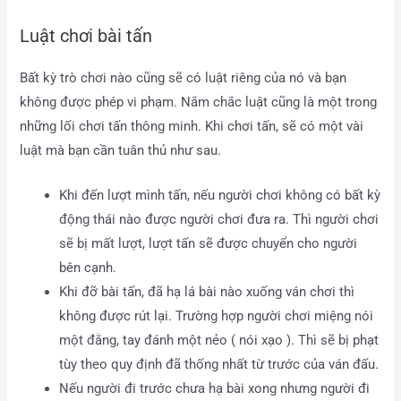
Luật chơi bài tấn
Bất kỳ trò chơi nào cũng sẽ có luật riêng của nó và bạn
không được phép vi phạm. Nắm chắc luật cũng là một trong
những lối chơi tấn thông minh. Khi chơi tấn, sẽ có một vài
luật mà bạn cần tuân thủ như sau.
Khi đến lượt mình tấn, nếu người chơi không có bất kỳ
động thái nào được người chơi đưa ra. Thì người chơi
sẽ bị mất lượt, lượt tấn sẽ được chuyển cho người
bên cạnh.
Khi đỡ bài tấn, đã hạ lá bài nào xuống ván chơi thì
không được rút lại. Trường hợp người chơi miệng nói
một đằng, tay đánh một nẻo ( nói xạo ). Thì sẽ bị phạt
tùy theo quy định đã thống nhất từ trước của ván đấu.
Nếu người đi trước chưa hạ bài xong nhưng người đi