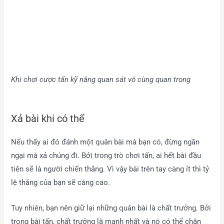
Khi chơi cược tấn kỹ năng quan sát vô cùng quan trọng
Xả bài khi có thể
Nếu thấy ai đó đánh một quân bài mà bạn có, đừng ngần
ngại mà xả chúng đi. Bởi trong trò chơi tấn, ai hết bài đầu
tiên sẽ là người chiến thắng. Vì vậy bài trên tay càng ít thì tỷ
lệ thắng của bạn sẽ càng cao.
Tuy nhiên, bạn nên giữ lại những quân bài là chất trưởng. Bởi
trong bài tấn, chất trưởng là mạnh nhất và nó có thể chặn