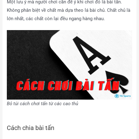
Một lưu ý mà người chơi cần để ý khi chơi đó là bài tấn.
Không phân biệt về chất mà dựa theo lá bài chủ. Chất chủ là
lớn nhất, các chất còn lại đều ngang hàng nhau.
Bỏ túi cách chơi tấn từ các cao thủ
Cách chia bài tấn