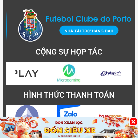
CỘNG SỰ HỢP TÁC
HÌNH THỨC THANH TOÁN