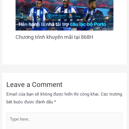
Chương trình khuyến mãi tại 868H
Leave a Comment
Email của bạn sẽ không được hiển thị công khai.
Các trường
bắt buộc được đánh dấu
*