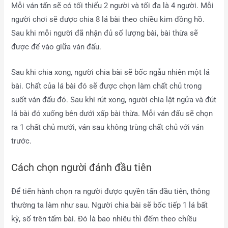
Mỗi ván tấn sẽ có tối thiểu 2 người và tối đa là 4 người. Mỗi
người chơi sẽ được chia 8 lá bài theo chiều kim đồng hồ.
Sau khi mỗi người đã nhận đủ số lượng bài, bài thừa sẽ
được để vào giữa ván đấu.
Sau khi chia xong, người chia bài sẽ bốc ngẫu nhiên một lá
bài. Chất của lá bài đó sẽ được chọn làm chất chủ trong
suốt ván đấu đó. Sau khi rút xong, người chia lật ngửa và đút
lá bài đó xuống bên dưới xấp bài thừa. Mỗi ván đấu sẽ chọn
ra 1 chất chủ mưới, ván sau không trùng chất chủ với ván
trước.
Cách chọn người đánh đầu tiên
Để tiến hành chọn ra người được quyền tấn đầu tiên, thông
thường ta làm như sau. Người chia bài sẽ bốc tiếp 1 lá bất
kỳ, số trên tấm bài. Đó là bao nhiêu thì đếm theo chiều