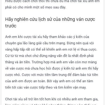
Hiểu được cách chơi thôi thì chưa đủ mà chơi tài xỉu anh em
phải có cho mình một số mẹo sau đây.
Hãy nghiên cứu lịch sử của những ván cược
trước
Anh em khi cược tài xỉu hãy tham khảo các ý kiến của
chuyên gia lão làng giải cầu trên mạng. Đừng nên quá vội
vàng hấp tấp rất có thể sẽ khiến anh em rơi lệ vì thua cược.
Cứ từ từ mà chơi chứ đừng nặng vấn đề là nhất định phải
thắng và ăn tiền. Trường hợp mà anh em vẫn còn mơ màng
về ván cược mà chưa học hỏi được ý kiến từ anh em thì hãy
cược nhỏ. Cược với mức tiền tầm trung để đảm bảo túi tiền
của anh em được an toàn. Bởi vậy anh em có thể an tâm
tiến tới các ván cược tiếp theo và tìm kiếm vận may.
Chơi tài xỉu sẽ trở lên tốt hơn khi có nhiều anh em tham gia,