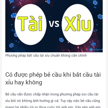
Phương pháp bắt cầu tài xỉu chuẩn không cần chỉnh
Có được phép bẻ cầu khi bắt cầu tài
xỉu hay không
Bẻ cầu vẫn được chấp nhận trong phương pháp soi cầu tài
xỉu bởi nó không ảnh hưởng gì cả. Tuy vậy việc bẻ cầu cũng
mang lại nhiều rủi ro thua cuộc tới anh em. Vậy nên anh em