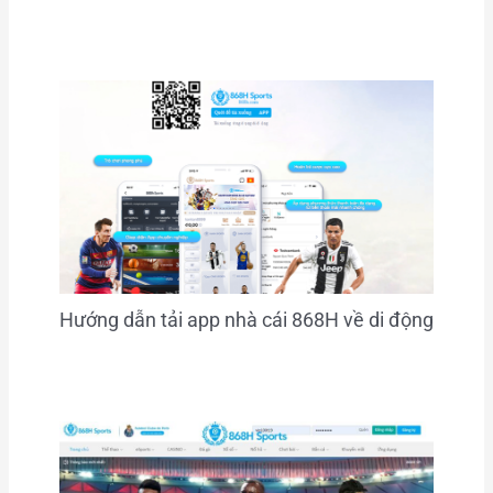
Hướng dẫn tải app nhà cái 868H về di động