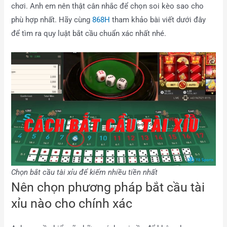
chơi. Anh em nên thật cân nhắc để chọn soi kèo sao cho
phù hợp nhất. Hãy cùng
868H
tham khảo bài viết dưới đây
để tìm ra quy luật bắt cầu chuẩn xác nhất nhé.
Chọn bắt cầu tài xỉu để kiếm nhiều tiền nhất
Nên chọn phương pháp bắt cầu tài
xỉu nào cho chính xác