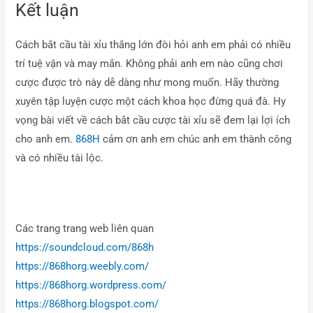
Kết luận
Cách bắt cầu tài xỉu thắng lớn đòi hỏi anh em phải có nhiều
trí tuệ vận và may mắn. Không phải anh em nào cũng chơi
cược được trò này dễ dàng như mong muốn. Hãy thường
xuyên tập luyện cược một cách khoa học đừng quá đà. Hy
vọng bài viết về cách bắt cầu cược tài xỉu sẽ đem lại lợi ích
cho anh em.
868H
cảm ơn anh em chúc anh em thành công
và có nhiều tài lộc.
Các trang trang web liên quan
https://soundcloud.com/868h
https://868horg.weebly.com/
https://868horg.wordpress.com/
https://868horg.blogspot.com/