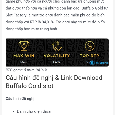
game phù hợp với cả người chơi đánh bạc ưa chuộng mức
đặt cược thấp hơn và cả những con lăn cao. Buffalo Gold từ
Slot Factory là một trò chơi đánh bạc miễn phí có độ biến
động thấp với RTP là 94,01%. Trò chơi này có mức độ biến
động thấp hơn mức trung bình.
RTP game ở mức 94,01%
Cấu hình đề nghị & Link Download
Buffalo Gold slot
Cấu hình đề nghị
:
Dành cho điện thoại