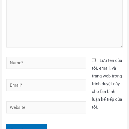
Lưu tên của
tôi, email, và
trang web trong
trình duyệt này
cho lần bình
luận kế tiếp của
tôi.