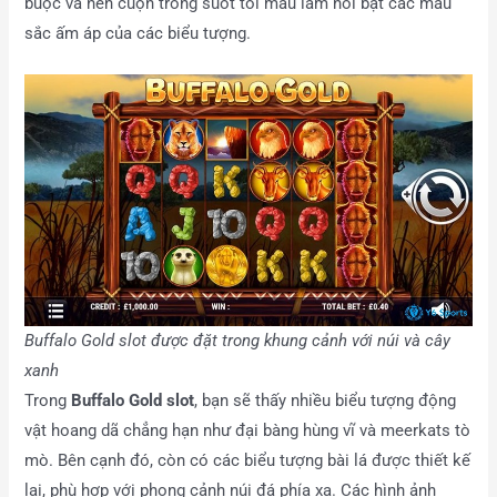
buộc và nền cuộn trong suốt tối màu làm nổi bật các màu
sắc ấm áp của các biểu tượng.
Buffalo Gold slot được đặt trong khung cảnh với núi và cây
xanh
Trong
Buffalo Gold slot
, bạn sẽ thấy nhiều biểu tượng động
vật hoang dã chẳng hạn như đại bàng hùng vĩ và meerkats tò
mò. Bên cạnh đó, còn có các biểu tượng bài lá được thiết kế
lại, phù hợp với phong cảnh núi đá phía xa. Các hình ảnh