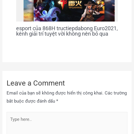
esport của 868H tructiepdabong Euro2021,
kênh giải trí tuyệt vời không nên bỏ qua
Leave a Comment
Email của bạn sẽ không được hiển thị công khai.
Các trường
bắt buộc được đánh dấu
*