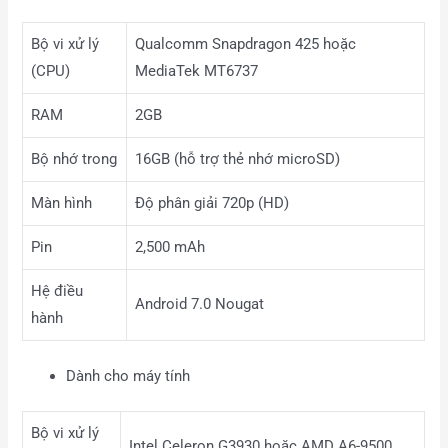
Bộ vi xử lý
Qualcomm Snapdragon 425 hoặc
(CPU)
MediaTek MT6737
RAM
2GB
Bộ nhớ trong
16GB (hỗ trợ thẻ nhớ microSD)
Màn hình
Độ phân giải 720p (HD)
Pin
2,500 mAh
Hệ điều
Android 7.0 Nougat
hành
Dành cho máy tính
Bộ vi xử lý
Intel Celeron G3930 hoặc AMD A6-9500