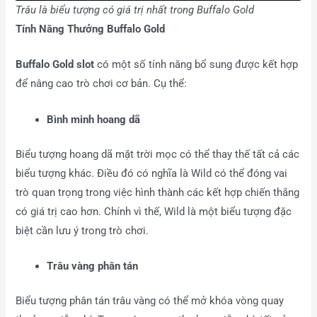
Trâu là biểu tượng có giá trị nhất trong Buffalo Gold
Tính Năng Thưởng Buffalo Gold
Buffalo Gold slot
có một số tính năng bổ sung được kết hợp
để nâng cao trò chơi cơ bản. Cụ thể:
Bình minh hoang dã
Biểu tượng hoang dã mặt trời mọc có thể thay thế tất cả các
biểu tượng khác. Điều đó có nghĩa là Wild có thể đóng vai
trò quan trọng trong việc hình thành các kết hợp chiến thắng
có giá trị cao hơn. Chính vì thế, Wild là một biểu tượng đặc
biệt cần lưu ý trong trò chơi.
Trâu vàng phân tán
Biểu tượng phân tán trâu vàng có thể mở khóa vòng quay