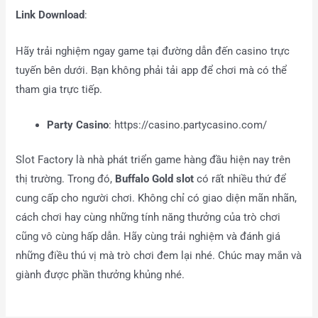
Link Download
:
Hãy trải nghiệm ngay game tại đường dẫn đến casino trực
tuyến bên dưới. Bạn không phải tải app để chơi mà có thể
tham gia trực tiếp.
Party Casino
: https://casino.partycasino.com/
Slot Factory là nhà phát triển game hàng đầu hiện nay trên
thị trường. Trong đó,
Buffalo Gold slot
có rất nhiều thứ để
cung cấp cho người chơi. Không chỉ có giao diện mãn nhãn,
cách chơi hay cùng những tính năng thưởng của trò chơi
cũng vô cùng hấp dẫn. Hãy cùng trải nghiệm và đánh giá
những điều thú vị mà trò chơi đem lại nhé. Chúc may mắn và
giành được phần thưởng khủng nhé.