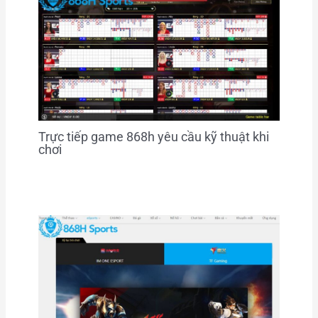
Trực tiếp game 868h yêu cầu kỹ thuật khi
chơi