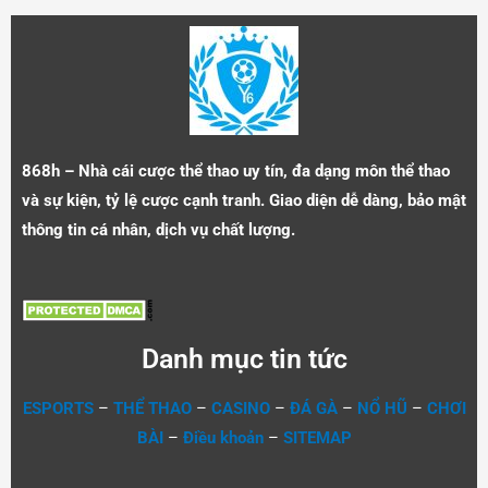
868h – Nhà cái cược thể thao uy tín, đa dạng môn thể thao
và sự kiện, tỷ lệ cược cạnh tranh. Giao diện dễ dàng, bảo mật
thông tin cá nhân, dịch vụ chất lượng.
Danh mục tin tức
ESPORTS
–
THỂ THAO
–
CASINO
–
ĐÁ GÀ
–
NỔ HŨ
–
CHƠI
BÀI
–
Điều khoản
–
SITEMAP