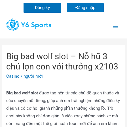
Đăng ký
Đăng nhập
Big bad wolf slot – Nỗ hũ 3
chú lợn con với thưởng x2103
Casino
/
người mới
Big bad wolf slot
được tạo nên từ các chủ đề quen thuộc và
câu chuyện nổi tiếng, giúp anh em trải nghiệm những điều kỳ
diệu và có cơ hội giành những phần thưởng khổng lồ. Trò
chơi này không chỉ đơn giản là việc xoay những bánh xe mà
còn mang đến một thế giới hoàn toàn mới để anh em khám