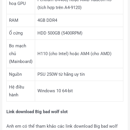
hoạ GPU
(tích hợp trên A4-9120)
RAM
4GB DDR4
Ổ cứng
HDD 500GB (5400RPM)
Bo mạch
chủ
H110 (cho Intel) hoặc AM4 (cho AMD)
(Mainboard)
Nguồn
PSU 250W từ hãng uy tín
Hệ điều
Windows 10 64-bit
hành
Link download Big bad wolf slot
Anh em có thể tham khảo các link download Big bad wolf