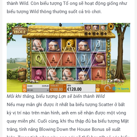
thành Wild. Còn biểu tượng Tổ ong sẽ hoạt động giống như
biểu tượng Wild thông thường suốt cả trò chơi.
Mỗi khi thắng, biểu tượng Lợn sẽ biến thành Wild
Nếu may mắn ghi được ít nhất ba biểu tượng Scatter ở bất
kỳ vị trí nào trên màn hình, anh em sẽ nhận được một vòng
quay miễn phí. Cuối cùng, khi thu thập đủ ba biểu tượng Mặt
trăng, tính năng Blowing Down the House Bonus sẽ xuất