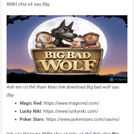
868H chia sẻ sau đây:
Anh em có thể tham khảo link download Big bad wolf sau
đây
Magic Red
: https://www.magicred.com/
Lucky Niki
: https://www.luckyniki.com/
Poker Stars
: https://www.pokerstars.com/casino/
Với các thông tin 868H chia sẻ trên, có thể thấy rằng
Big