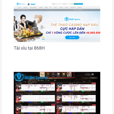
Tài xỉu tại 868H