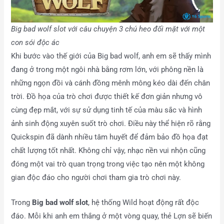
Big bad wolf slot với câu chuyện 3 chú heo đối mặt với một
con sói độc ác
Khi bước vào thế giới của Big bad wolf, anh em sẽ thấy mình
đang ở trong một ngôi nhà bằng rơm lớn, với phông nền là
những ngọn đồi và cánh đồng mênh mông kéo dài đến chân
trời. Đồ họa của trò chơi được thiết kế đơn giản nhưng vô
cùng đẹp mắt, với sự sử dụng tinh tế của màu sắc và hình
ảnh sinh động xuyên suốt trò chơi. Điều này thể hiện rõ rằng
Quickspin đã dành nhiều tâm huyết để đảm bảo đồ họa đạt
chất lượng tốt nhất. Không chỉ vậy, nhạc nền vui nhộn cũng
đóng một vai trò quan trọng trong việc tạo nên một không
gian độc đáo cho người chơi tham gia trò chơi này.
Trong
Big bad wolf slot
, hệ thống Wild hoạt động rất độc
đáo. Mỗi khi anh em thắng ở một vòng quay, thẻ Lợn sẽ biến