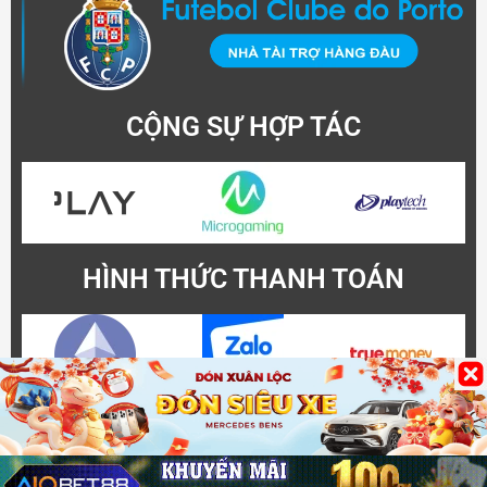
CỘNG SỰ HỢP TÁC
HÌNH THỨC THANH TOÁN
Copyright © 2026 868H Sports Reserved. Nhà tài
trợ
CF68
,
CFUN68
,
GI88