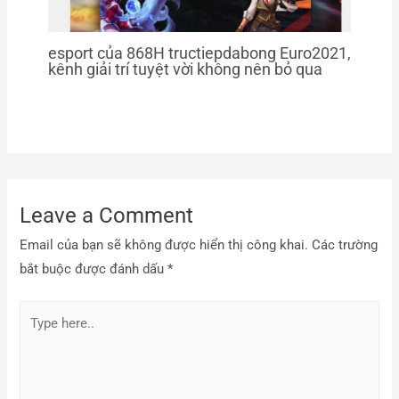
esport của 868H tructiepdabong Euro2021,
kênh giải trí tuyệt vời không nên bỏ qua
Leave a Comment
Email của bạn sẽ không được hiển thị công khai.
Các trường
bắt buộc được đánh dấu
*