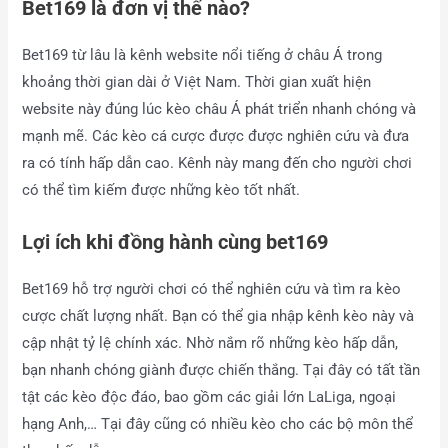
Bet169 là đơn vị thế nào?
Bet169 từ lâu là kênh website nổi tiếng ở châu Á trong
khoảng thời gian dài ở Việt Nam. Thời gian xuất hiện
website này đúng lúc kèo châu Á phát triển nhanh chóng và
mạnh mẽ. Các kèo cá cược được được nghiên cứu và đưa
ra có tính hấp dẫn cao. Kênh này mang đến cho người chơi
có thể tìm kiếm được những kèo tốt nhất.
Lợi ích khi đồng hành cùng bet169
Bet169 hỗ trợ người chơi có thể nghiên cứu và tìm ra kèo
cược chất lượng nhất. Bạn có thể gia nhập kênh kèo này và
cập nhật tỷ lệ chính xác. Nhờ nắm rõ những kèo hấp dẫn,
bạn nhanh chóng giành được chiến thắng. Tại đây có tất tần
tật các kèo độc đáo, bao gồm các giải lớn LaLiga, ngoại
hạng Anh,… Tại đây cũng có nhiều kèo cho các bộ môn thể