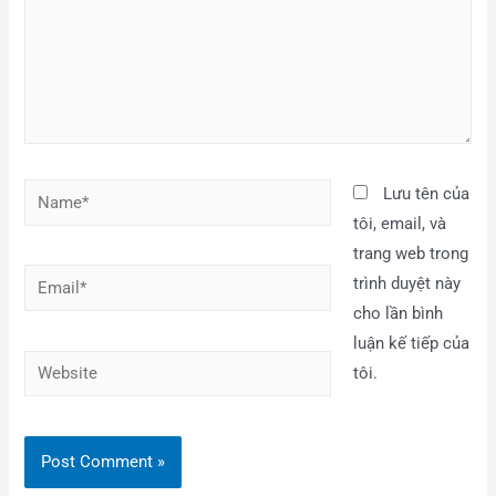
Lưu tên của
tôi, email, và
trang web trong
trình duyệt này
cho lần bình
luận kế tiếp của
tôi.