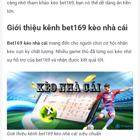
càng nhờ tham khảo kèo bet169, bạn có thể dễ dàng ăn tiền
lớn.
Giới thiệu kênh bet169 kèo nhà cái
Bet169 kèo nhà cái
mang đến cho người chơi cơ hội nhận
kèo cực kỳ chất lượng. Nhiều game thủ đã từng soi kèo nhờ
sự hỗ trợ của bet169 và nhận được kết quả tốt.
Giới thiệu kênh bet169 kèo nhà cái siêu chuẩn