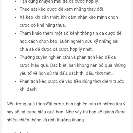
Tận dụng khuyến mãi để cá cược hợp lý.
Theo sát kèo cược để xem những thay đổi.
Xả kèo khi cần thiết, khi cảm nhận kèo mình chọn
cược có khả năng thua.
Tham khảo thêm một số kênh thông tin cá cược để
học cách chọn kèo. Luôn nghiên cứu kỹ những bài
chia sẻ để được cá cược hợp lý nhất.
Thường xuyên nghiên cứu và phân tích kèo để cá
cược hiệu quả. Đặc biệt, bạn không nên bỏ qua những
yếu tố về lịch sử thi đấu, cách thi đấu, thời tiết,…
Phân tích kèo cược để vào tiền đúng thời điểm trước
khi đánh.
Nếu trong quá trình đặt cược, bạn nghiên cứu rõ những lưu ý
này sẽ cá cược hiệu quả hơn. Như vậy thì bạn sẽ giành được
nhiều chiến thắng và rinh thưởng khủng.