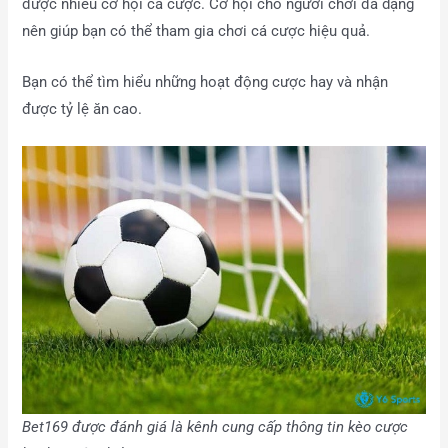
được nhiều cơ hội cá cược. Cơ hội cho người chơi đa dạng
nên giúp bạn có thể tham gia chơi cá cược hiệu quả.
Bạn có thể tìm hiểu những hoạt động cược hay và nhận
được tỷ lệ ăn cao.
Bet169 được đánh giá là kênh cung cấp thông tin kèo cược