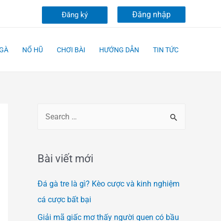
Đăng nhập
Đăng ký
 GÀ
NỔ HŨ
CHƠI BÀI
HƯỚNG DẪN
TIN TỨC
Bài viết mới
Đá gà tre là gì? Kèo cược và kinh nghiệm
cá cược bất bại
Giải mã giấc mơ thấy người quen có bầu