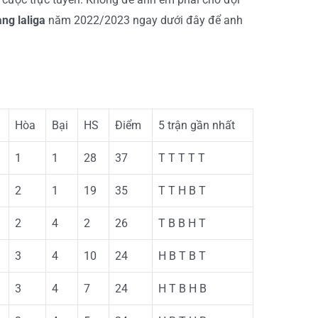
ng laliga
năm 2022/2023 ngay dưới đây để anh
Hòa
Bại
HS
Điểm
5 trận gần nhất
1
1
28
37
T T T T T
2
1
19
35
T T H B T
2
4
2
26
T B B H T
3
4
10
24
H B T B T
3
4
7
24
H T B H B