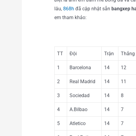
lâu,
868h
đã cập nhật sẵn
bangxep ha
em tham khảo:
TT
Đội
Trận
Thắng
1
Barcelona
14
12
2
Real Madrid
14
11
3
Sociedad
14
8
4
A.Bilbao
14
7
5
Atletico
14
7