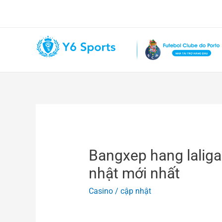
Bangxep hang laliga
nhật mới nhất
Casino
/
cập nhật