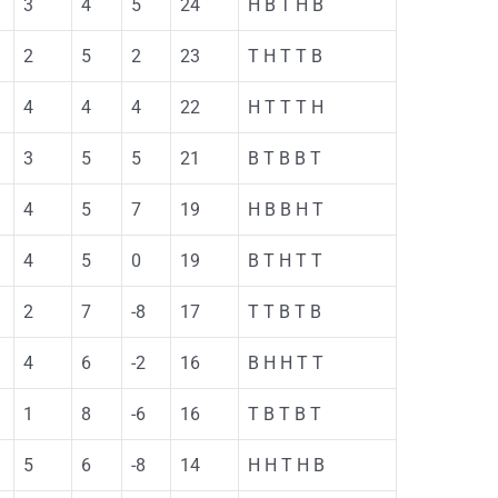
3
4
5
24
H B T H B
2
5
2
23
T H T T B
4
4
4
22
H T T T H
3
5
5
21
B T B B T
4
5
7
19
H B B H T
4
5
0
19
B T H T T
2
7
-8
17
T T B T B
4
6
-2
16
B H H T T
1
8
-6
16
T B T B T
5
6
-8
14
H H T H B