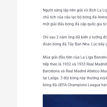
Người sáng lập nên giải vô địch La Li
chủ tịch của câu lạc bộ bóng đá Arena
một giải đấu bóng đá cấp quốc gia t
Chỉ sau 2 năm ông đã biến ý tưởng đó 
đoàn bóng đá Tây Ban Nha. Lúc bấy gi
Mùa giải đầu tiên của La Liga Barcel
tiếp theo là 1932 và 1933 Real Madrid
Barcelona và Real Madrid Atletico Ma
tại Laliga. 3 đội bóng này thường xu
bóng đá UEFA Champions League hà