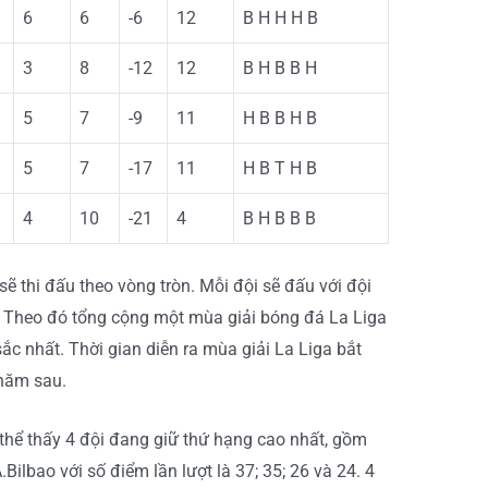
6
6
-6
12
B H H H B
3
8
-12
12
B H B B H
5
7
-9
11
H B B H B
5
7
-17
11
H B T H B
4
10
-21
4
B H B B B
sẽ thi đấu theo vòng tròn. Mỗi đội sẽ đấu với đội
ề. Theo đó tổng cộng một mùa giải bóng đá La Liga
ắc nhất. Thời gian diễn ra mùa giải La Liga bắt
năm sau.
 thể thấy 4 đội đang giữ thứ hạng cao nhất, gồm
Bilbao với số điểm lần lượt là 37; 35; 26 và 24. 4