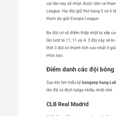
cái tên này sẽ nhận được tấm vé tha
League. Hai đội giữ thứ hạng 5 và 6 là
tham dự giải Europa League.
Ba đội có số điểm thấp nhất bị xếp cu
lần lượt là 11; 11 và 4. 3 đội này sẽ 
thời 3 đội có thành tích cao nhất ở gi
mùa sau.
Điểm danh các đội bóng v
Sau khi tìm hiểu kỹ
bangxep hang Lal
tên đã vô địch laliga nhiều nhất nhé.
CLB Real Madrid