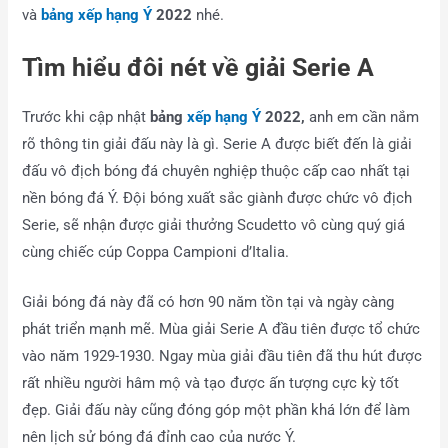
và
bảng xếp hạng Ý
2022
nhé.
Tìm hiểu đôi nét về giải Serie A
Trước khi cập nhật
bảng
xếp hạng Ý
2022,
anh em cần nắm
rõ thông tin giải đấu này là gì. Serie A được biết đến là giải
đấu vô địch bóng đá chuyên nghiệp thuộc cấp cao nhất tại
nền bóng đá Ý. Đội bóng xuất sắc giành được chức vô địch
Serie, sẽ nhận được giải thưởng Scudetto vô cùng quý giá
cùng chiếc cúp Coppa Campioni d’Italia.
Giải bóng đá này đã có hơn 90 năm tồn tại và ngày càng
phát triển mạnh mẽ. Mùa giải Serie A đầu tiên được tổ chức
vào năm 1929-1930. Ngay mùa giải đầu tiên đã thu hút được
rất nhiều người hâm mộ và tạo được ấn tượng cực kỳ tốt
đẹp. Giải đấu này cũng đóng góp một phần khá lớn để làm
nên lịch sử bóng đá đỉnh cao của nước Ý.