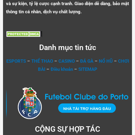
và sự kiện, tỷ lệ cược cạnh tranh. Giao diện dễ dàng, bảo mật
thông tin cá nhân, dịch vụ chất lượng.
Danh mục tin tức
ESPORTS
–
THỂ THAO
–
CASINO
–
ĐÁ GÀ
–
NỔ HŨ
–
CHƠI
BÀI
–
Điều khoản
–
SITEMAP
CỘNG SỰ HỢP TÁC