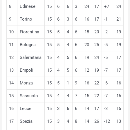
8
Udinese
15
6
6
3
24
17
+7
24
9
Torino
15
6
3
6
16
17
-1
21
10
Fiorentina
15
5
4
6
18
20
-2
19
11
Bologna
15
5
4
6
20
25
-5
19
12
Salernitana
15
4
5
6
19
24
-5
17
13
Empoli
15
4
5
6
12
19
-7
17
14
Monza
15
5
1
9
16
22
-6
16
15
Sassuolo
15
4
4
7
15
22
-7
16
16
Lecce
15
3
6
6
14
17
-3
15
17
Spezia
15
3
4
8
14
26
-12
13