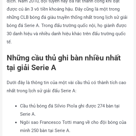
địch. Năm 2010, đội tuyển này đã rất thành công khi đạt
được cú ăn 3 vô tiền khoáng hậu. Đây cũng là một trong
những CLB bóng đá giàu truyền thống nhất trong lịch sử giải
bóng đá Serie A. Trong đấu trường quốc nội, họ giành được
30 danh hiệu và nhiều danh hiệu khác trên đấu trường quốc
tế.
Những cầu thủ ghi bàn nhiều nhất
tại giải Serie A
Dưới đây là thông tin của một vài cầu thủ có thành tích cao
nhất trong lịch sử giải đấu Serie A:
Cầu thủ bóng đá Silvio Piola ghi được 274 bàn tại
Serie A.
Ngôi sao Francesco Totti mang về cho đội bóng của
mình 250 bàn tại Serie A.