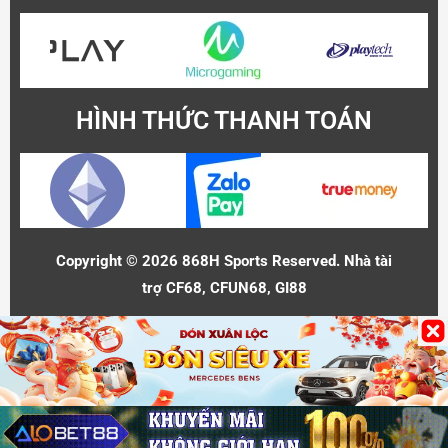
HÌNH THỨC THANH TOÁN
Copyright © 2026 868H Sports Reserved. Nhà tài
trợ
CF68
,
CFUN68
,
GI88