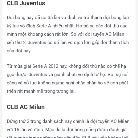
CLB Juventus
Đội bóng này đã có 35 lần vô địch và trở thành đội bóng lập
kỷ lục vô địch Serie A nhiều nhất. Họ bỏ xa các đối thủ của
mình một khoảng cách rất lớn. So với đội tuyển AC Milan
xếp thứ 2, Juventus có số lần vô địch lớn gấp đôi thành tích
của đội này.
Từ mùa giải Serie A 2012 nay, không đối thủ nào có thể hạ
gục được Juventus và giành chức vô địch từ họ. Với sự cố
gắng và nỗ lực không ngừng nghỉ chắc chắn họ sẽ còn phát
triển rất mạnh mẽ trong tương lai.
CLB AC Milan
Đứng thứ 2 trong danh sách này chính là đội tuyển AC Milan
với 15 lần vô địch. Mặc dù là đội bóng cũng được đánh giá