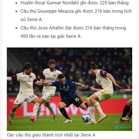
Huyền thoại Gunnar Nordahl ghi được 225 bàn thắng.
Cầu thủ Giuseppe Meazza ghi được 216 bàn trong lịch
sử Serie A.
Cầu thủ Jose Altafini đạt được 216 bàn thắng trong
459 lần ra sân tại giải Serie A.
Các cầu thủ giàu thành tích nhất tại Serie A