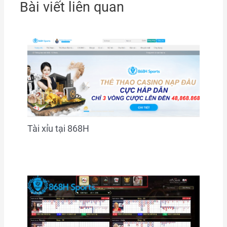
Bài viết liên quan
Tài xỉu tại 868H