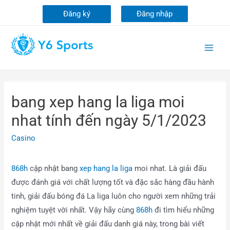
Đăng ký
Đăng nhập
bang xep hang la liga moi
nhat tính đến ngày 5/1/2023
Casino
868h
cập nhật bang
xep hang la liga
moi nhat. Là giải đấu
được đánh giá với chất lượng tốt và đặc sắc hàng đầu hành
tinh, giải đấu bóng đá La liga luôn cho người xem những trải
nghiệm tuyệt vời nhất. Vậy hãy cùng
868h
đi tìm hiểu những
cập nhật mới nhất về giải đấu danh giá này, trong bài viết