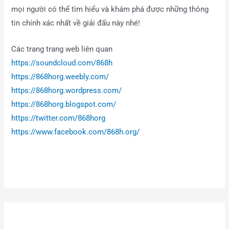
mọi người có thể tìm hiểu và khám phá được những thông
tin chính xác nhất về giải đấu này nhé!
Các trang trang web liên quan
https://soundcloud.com/868h
https://868horg.weebly.com/
https://868horg.wordpress.com/
https://868horg.blogspot.com/
https://twitter.com/868horg
https://www.facebook.com/868h.org/