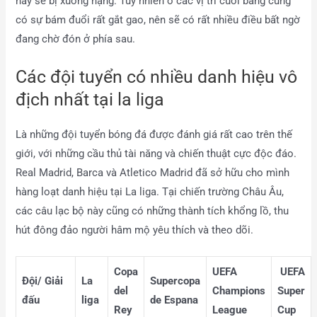
này sẽ bị xuống hạng. Tuy nhiên ở các vị trí cuối bảng cũng
có sự bám đuổi rất gắt gao, nên sẽ có rất nhiều điều bất ngờ
đang chờ đón ở phía sau.
Các đội tuyển có nhiều danh hiệu vô
địch nhất tại la liga
Là những đội tuyển bóng đá được đánh giá rất cao trên thế
giới, với những cầu thủ tài năng và chiến thuật cực độc đáo.
Real Madrid, Barca và Atletico Madrid đã sở hữu cho mình
hàng loạt danh hiệu tại La liga. Tại chiến trường Châu Âu,
các câu lạc bộ này cũng có những thành tích khổng lồ, thu
hút đông đảo người hâm mộ yêu thích và theo dõi.
Copa
UEFA
UEFA
Đội/ Giải
La
Supercopa
del
Champions
Super
đấu
liga
de Espana
Rey
League
Cup