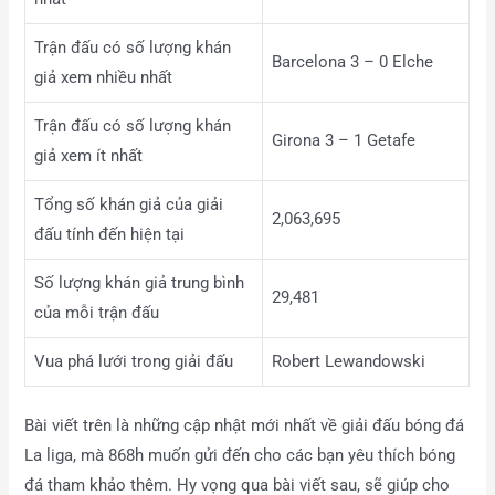
Trận đấu có số lượng khán
Barcelona 3 – 0 Elche
giả xem nhiều nhất
Trận đấu có số lượng khán
Girona 3 – 1 Getafe
giả xem ít nhất
Tổng số khán giả của giải
2,063,695
đấu tính đến hiện tại
Số lượng khán giả trung bình
29,481
của mỗi trận đấu
Vua phá lưới trong giải đấu
Robert Lewandowski
Bài viết trên là những cập nhật mới nhất về giải đấu bóng đá
La liga, mà 868h muốn gửi đến cho các bạn yêu thích bóng
đá tham khảo thêm. Hy vọng qua bài viết sau, sẽ giúp cho