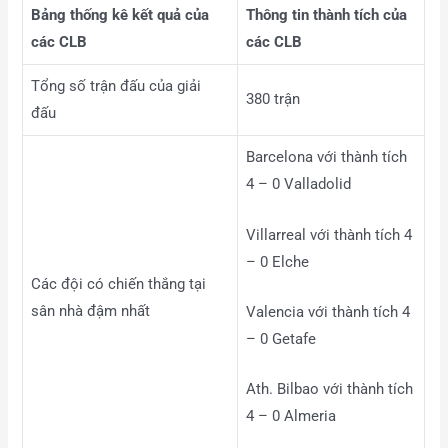
Bảng thống kê kết quả của
Thông tin thành tích của
các CLB
các CLB
Tổng số trận đấu của giải
380 trận
đấu
Barcelona với thành tích
4 – 0 Valladolid
Villarreal với thành tích 4
– 0 Elche
Các đội có chiến thắng tại
sân nhà đậm nhất
Valencia với thành tích 4
– 0 Getafe
Ath. Bilbao với thành tích
4 – 0 Almeria