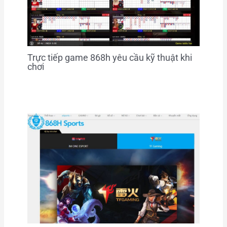
Trực tiếp game 868h yêu cầu kỹ thuật khi
chơi