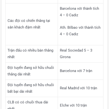
Barcelona với thành tích
4 – 0 Cadiz
Các đội có chiến thắng tại
sân khách đậm nhất
Ath. Bilbao với thành tích
4 – 0 Cadiz
Trận đấu có nhiều bàn thắng
Real Sociedad 5 – 3
nhất
Girona
Đội tuyển đang sở hữu chuỗi
Barcelona với 7 trận
thắng dài nhất
Đội tuyển đang sở hữu chuỗi
Real Madrid với 10 trận
bất bại dài nhất
CLB có có chuỗi thua dài
Elche với 10 trận
nhất