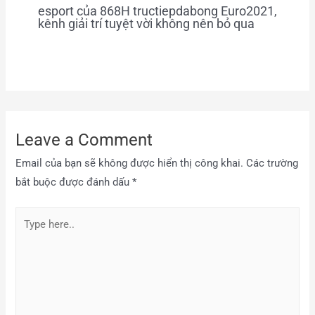
esport của 868H tructiepdabong Euro2021,
kênh giải trí tuyệt vời không nên bỏ qua
Leave a Comment
Email của bạn sẽ không được hiển thị công khai.
Các trường
bắt buộc được đánh dấu
*