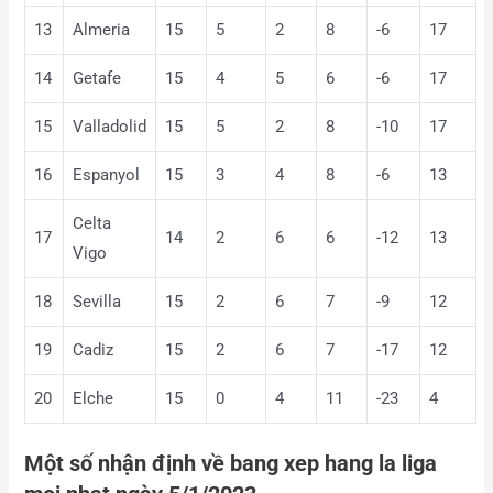
13
Almeria
15
5
2
8
-6
17
14
Getafe
15
4
5
6
-6
17
15
Valladolid
15
5
2
8
-10
17
16
Espanyol
15
3
4
8
-6
13
Celta
17
14
2
6
6
-12
13
Vigo
18
Sevilla
15
2
6
7
-9
12
19
Cadiz
15
2
6
7
-17
12
20
Elche
15
0
4
11
-23
4
Một số nhận định về bang xep hang la liga