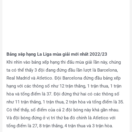
Bảng xêp hạng La Liga mùa giải mới nhất 2022/23
Khi nhìn vào bảng xếp hạng thi đấu mùa giải lần này, chúng
ta có thể thấy 3 đội đang đứng đầu lần lượt là Barcelona,
Real Madrid và Atletico. Đội Barcelona đứng đầu bảng xếp
hạng với các thông số như 12 trận thắng, 1 trận thua, 1 trận
hòa và tổng điểm là 37. Đội đứng thứ hai có các thông số
như 11 trận thắng, 1 trận thua, 2 trận hòa và tổng điểm là 35.
Có thể thấy, số điểm của cả 2 đội bóng này khá gần nhau.
Và đội bóng đứng ở vị trí thứ ba đó chính là Atletico với
tổng điểm là 27, 8 trận thắng, 4 trận thua và 3 trận hòa.