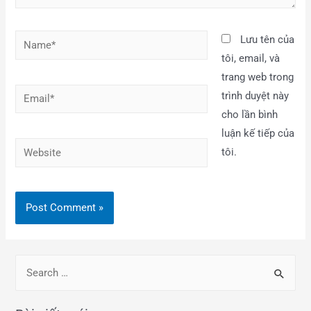
Lưu tên của
tôi, email, và
trang web trong
trình duyệt này
cho lần bình
luận kế tiếp của
tôi.