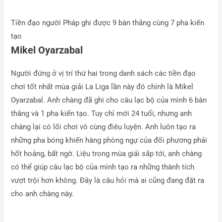
Tiền đạo người Pháp ghi được 9 bàn thắng cùng 7 pha kiến
tạo
Mikel Oyarzabal
Người đứng ở vị trí thứ hai trong danh sách các tiền đạo
chơi tốt nhất mùa giải La Liga lần này đó chính là Mikel
Oyarzabal. Anh chàng đã ghi cho câu lạc bộ của mình 6 bàn
thắng và 1 pha kiến tạo. Tuy chỉ mới 24 tuổi, nhưng anh
chàng lại có lối chơi vô cùng điêu luyện. Anh luôn tạo ra
những pha bóng khiến hàng phòng ngự của đối phương phải
hốt hoảng, bất ngờ. Liệu trong mùa giải sắp tới, anh chàng
có thể giúp câu lạc bộ của mình tạo ra những thành tích
vượt trội hơn không. Đây là câu hỏi mà ai cũng đang đặt ra
cho anh chàng này.