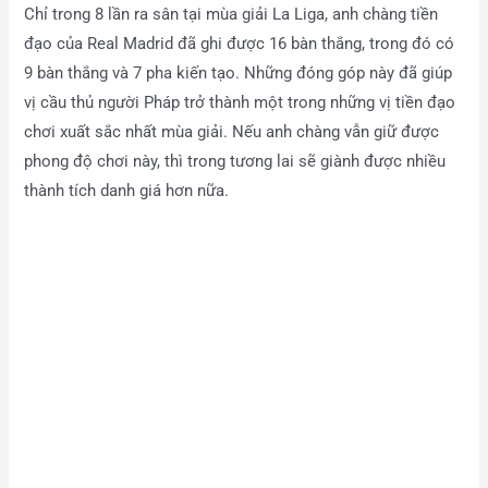
Chỉ trong 8 lần ra sân tại mùa giải La Liga, anh chàng tiền
đạo của Real Madrid đã ghi được 16 bàn thắng, trong đó có
9 bàn thắng và 7 pha kiến tạo. Những đóng góp này đã giúp
vị cầu thủ người Pháp trở thành một trong những vị tiền đạo
chơi xuất sắc nhất mùa giải. Nếu anh chàng vẫn giữ được
phong độ chơi này, thì trong tương lai sẽ giành được nhiều
thành tích danh giá hơn nữa.