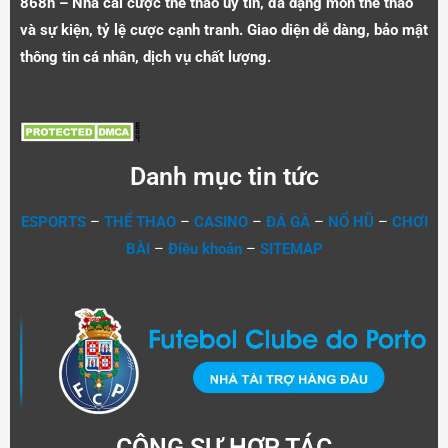
868h – Nhà cái cược thể thao uy tín, đa dạng môn thể thao
và sự kiện, tỷ lệ cược cạnh tranh. Giao diện dễ dàng, bảo mật
thông tin cá nhân, dịch vụ chất lượng.
Danh mục tin tức
ESPORTS
–
THỂ THAO
–
CASINO
–
ĐÁ GÀ
–
NỔ HŨ
–
CHƠI
BÀI
–
Điều khoản
–
SITEMAP
CỘNG SỰ HỢP TÁC