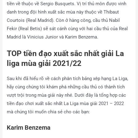
tiền về thuộc về Sergio Busquets. Vị trí thủ môn được vinh
danh trong đội hình xuất sắc mùa này thuộc về Thibaut
Courtois (Real Madrid). Còn ở hàng công, cầu thủ Nabil
Fekir (Real Betis) sẽ sát cánh cùng với hai cầu thủ của Real
Madrid là Vinicius Junior và Karim Benzema.
TOP tiền đạo xuất sắc nhất giải La
liga mùa giải 2021/22
Sau khi đã hiểu rõ về cách phân tích bảng xêp hạng La Liga,
hãy cùng chúng tôi khám phá những cầu thủ có thành tích
vượt trội trong mùa giải này nhé. Dưới đây là tổng hợp các
tiền đạo chơi xuất sắc nhất La Liga mùa giải 2021 – 2022
mà chúng tôi muốn chia sẻ cho các bạn:
Karim Benzema