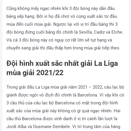
Cũng không mấy ngạc nhiên khi 3 đội bóng này dẫn đầu
bảng xếp hạng. Bởi vì họ đã chơi vô cùng xuất sắc từ đầu
mùa đến cuối mùa giải. Ngược lại với vị trí đầu bảng thì 3
đội bóng đứng cuối bảng đó chính là Sevilla, Cadiz và Elche.
Và cả 3 đội bóng này có nguy cơ rất lớn sẽ tụt hạng và
chuyển sang giải thi đấu thấp hơn trong mùa giải tiếp theo.
Đội hình xuất sắc nhất giải La Liga
mùa giải 2021/22
Trong giải đấu La Liga mùa giải năm 2021 – 2022, câu lạc bộ
giành được ngôi vô địch đó chính là Barcelona. Vì vậy khi có
3 cầu thủ của câu lạc bộ Barcelona có mặt trong đội hình
xuất sắc của mùa giải này không có gì quá ngạc nhiên. Hai
cầu thủ Barcelona được vinh danh ở vị trí cánh lần lượt là
Jordi Alba và Ousmane Dembele. Vị trí trung tâm của hàng