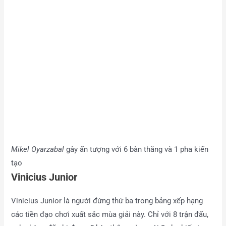
Mikel Oyarzabal
gây ấn tượng với 6 bàn thắng và 1 pha kiến
tạo
Vinicius Junior
Vinicius Junior là người đứng thứ ba trong bảng xếp hạng
các tiền đạo chơi xuất sắc mùa giải này. Chỉ với 8 trận đấu,