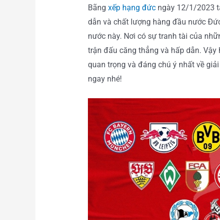
Bãng
xếp hạng đức
ngày 12/1/2023 t
dẫn và chất lượng hàng đầu nước Đức,
nước này. Nơi có sự tranh tài của nhữ
trận đấu căng thẳng và hấp dẫn. Vậy
quan trọng và đáng chú ý nhất về giải
ngay nhé!