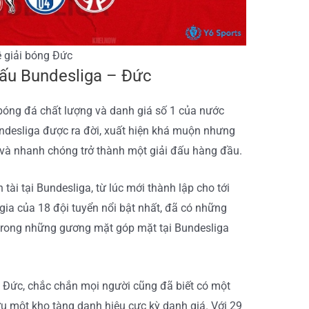
ề giải bóng Đức
 đấu Bundesliga – Đức
 bóng đá chất lượng và danh giá số 1 của nước
desliga được ra đời, xuất hiện khá muộn nhưng
và nhanh chóng trở thành một giải đấu hàng đầu.
tài tại Bundesliga, từ lúc mới thành lập cho tới
gia của 18 đội tuyển nổi bật nhất, đã có những
t trong những gương mặt góp mặt tại Bundesliga
 Đức, chắc chắn mọi người cũng đã biết có một
u một kho tàng danh hiệu cực kỳ danh giá. Với 29