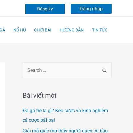
Đăng nhập
Đăng ký
 GÀ
NỔ HŨ
CHƠI BÀI
HƯỚNG DẪN
TIN TỨC
Bài viết mới
Đá gà tre là gì? Kèo cược và kinh nghiệm
cá cược bất bại
Giải mã giấc mơ thấy người quen có bầu