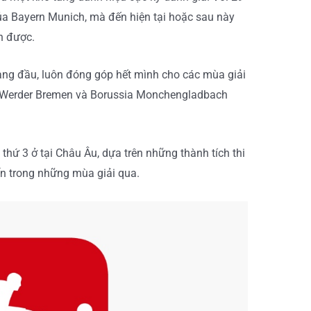
của Bayern Munich, mà đến hiện tại hoặc sau này
h được.
àng đầu, luôn đóng góp hết mình cho các mùa giải
, Werder Bremen và Borussia Monchengladbach
hứ 3 ở tại Châu Âu, dựa trên những thành tích thi
ển trong những mùa giải qua.