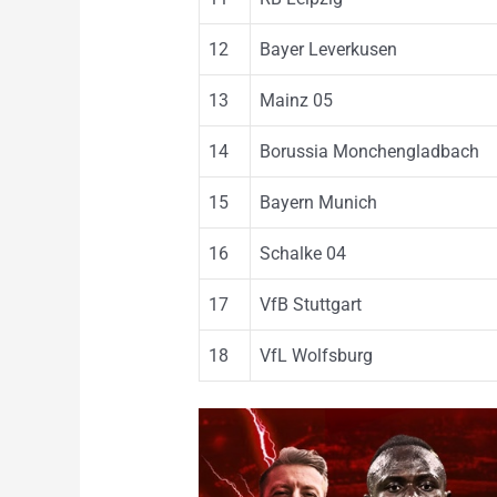
12
Bayer Leverkusen
13
Mainz 05
14
Borussia Monchengladbach
15
Bayern Munich
16
Schalke 04
17
VfB Stuttgart
18
VfL Wolfsburg