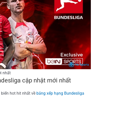
i nhất
desliga cập nhật mới nhất
biến hot hit nhất về
bảng xếp hạng Bundesliga