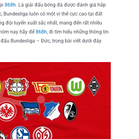
ại
868h
. Là giải đấu bóng đá được đánh giá hấp
 Bundesliga luôn có một vị thế cực cao tại đất
ng đội tuyển xuất sắc nhất, mang đến rất nhiều
 hôm nay hãy để
868h
, đi tìm hiểu những thông tin
 đấu Bundesliga – Đức, trong bài viết dưới đây