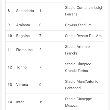
Stadio Comunale Luigi
8
Sampdoria
1
Ferraris
9
Atalanta
0
Gewiss Stadium
10
Bogolna
7
Stadio Renato Dall’Ara
Stadio Artemio
11
Fiorentina
2
Franchi
Stadio Olimpico
12
Torino
7
Grande Torino
Stadio Marc’Antonio
13
Verona
0
Bentegodi
Stadio Giuseppe
14
Inter
19
Meazza