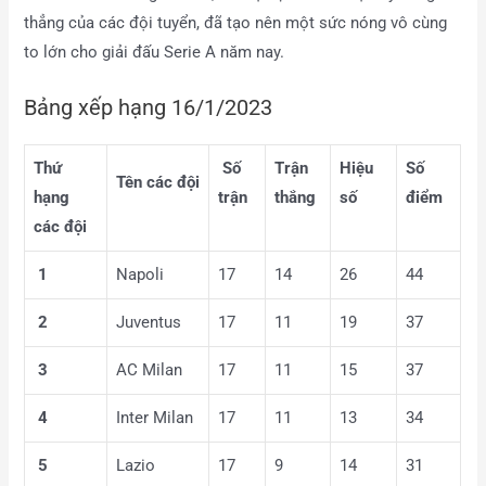
thẳng của các đội tuyển, đã tạo nên một sức nóng vô cùng
to lớn cho giải đấu Serie A năm nay.
Bảng xếp hạng 16/1/2023
Thứ
Số
Trận
Hiệu
Số
Tên các đội
hạng
trận
thắng
số
điểm
các đội
1
Napoli
17
14
26
44
2
Juventus
17
11
19
37
3
AC Milan
17
11
15
37
4
Inter Milan
17
11
13
34
5
Lazio
17
9
14
31