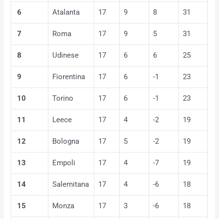
6
Atalanta
17
9
8
31
7
Roma
17
9
5
31
8
Udinese
17
6
6
25
9
Fiorentina
17
6
-1
23
10
Torino
17
6
-1
23
11
Leece
17
4
-2
19
12
Bologna
17
5
-2
19
13
Empoli
17
4
-7
19
14
Salernitana
17
4
-6
18
15
Monza
17
3
-6
18