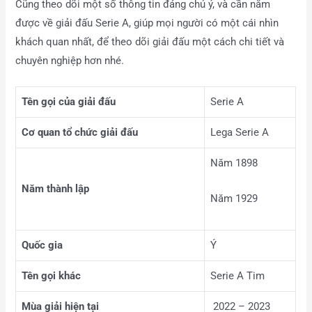
Cũng theo dõi một số thông tin đáng chú ý, và cần nắm
được về giải đấu Serie A, giúp mọi người có một cái nhìn
khách quan nhất, để theo dõi giải đấu một cách chi tiết và
chuyên nghiệp hơn nhé.
Tên gọi của giải đấu
Serie A
Cơ quan tổ chức giải đấu
Lega Serie A
Năm 1898
Năm thành lập
Năm 1929
Quốc gia
Ý
Tên gọi khác
Serie A Tim
Mùa giải hiện tại
2022 – 2023