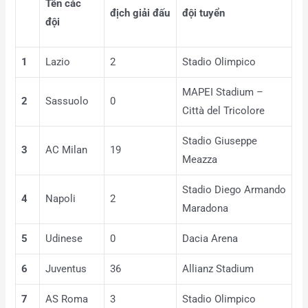
Tên các
địch giải đấu
đội tuyển
đội
1
Lazio
2
Stadio Olimpico
MAPEI Stadium –
2
Sassuolo
0
Città del Tricolore
Stadio Giuseppe
3
AC Milan
19
Meazza
Stadio Diego Armando
4
Napoli
2
Maradona
5
Udinese
0
Dacia Arena
6
Juventus
36
Allianz Stadium
7
AS Roma
3
Stadio Olimpico