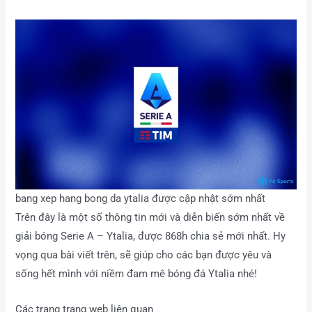
bang xep hang bong da ytalia được cập nhật sớm nhất
Trên đây là một số thông tin mới và diễn biến sớm nhất về
giải bóng Serie A – Ytalia, được 868h chia sẻ mới nhất. Hy
vọng qua bài viết trên, sẽ giúp cho các bạn được yêu và
sống hết mình với niềm đam mê bóng đá Ytalia nhé!
Các trang trang web liên quan