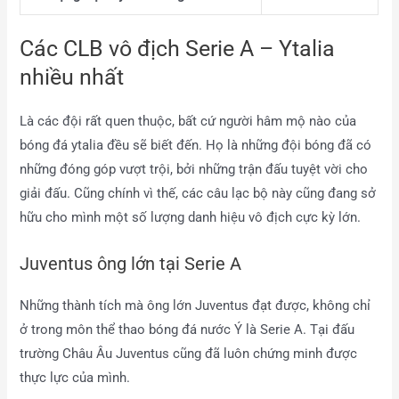
Các CLB vô địch Serie A – Ytalia
nhiều nhất
Là các đội rất quen thuộc, bất cứ người hâm mộ nào của
bóng đá ytalia đều sẽ biết đến. Họ là những đội bóng đã có
những đóng góp vượt trội, bởi những trận đấu tuyệt vời cho
giải đấu. Cũng chính vì thế, các câu lạc bộ này cũng đang sở
hữu cho mình một số lượng danh hiệu vô địch cực kỳ lớn.
Juventus ông lớn tại Serie A
Những thành tích mà ông lớn Juventus đạt được, không chỉ
ở trong môn thể thao bóng đá nước Ý là Serie A. Tại đấu
trường Châu Âu Juventus cũng đã luôn chứng minh được
thực lực của mình.