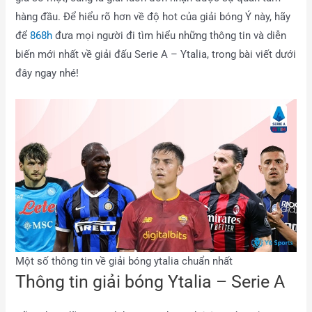
hàng đầu. Để hiểu rõ hơn về độ hot của giải bóng Ý này, hãy
để
868h
đưa mọi người đi tìm hiểu những thông tin và diễn
biến mới nhất về giải đấu Serie A – Ytalia, trong bài viết dưới
đây ngay nhé!
Một số thông tin về giải bóng ytalia chuẩn nhất
Thông tin giải bóng Ytalia – Serie A