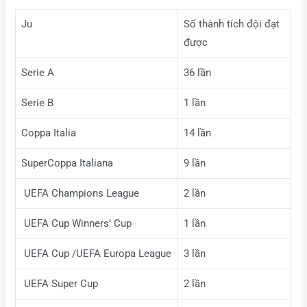
Ju
Số thành tích đội đạt
được
Serie A
36 lần
Serie B
1 lần
Coppa Italia
14 lần
SuperCoppa Italiana
9 lần
UEFA Champions League
2 lần
UEFA Cup Winners’ Cup
1 lần
UEFA Cup /UEFA Europa League
3 lần
UEFA Super Cup
2 lần