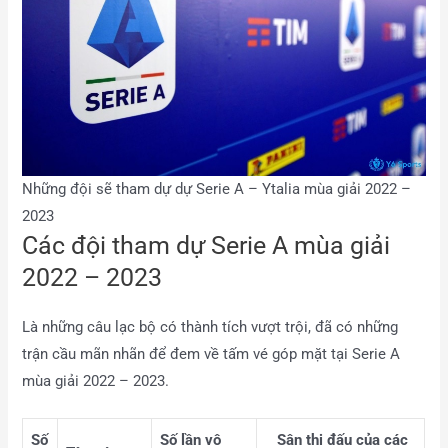
Những đội sẽ tham dự dự Serie A – Ytalia mùa giải 2022 –
2023
Các đội tham dự Serie A mùa giải
2022 – 2023
Là những câu lạc bộ có thành tích vượt trội, đã có những
trận cầu mãn nhãn để đem về tấm vé góp mặt tại Serie A
mùa giải 2022 – 2023.
Số
Số lần vô
Sân thi đấu của các