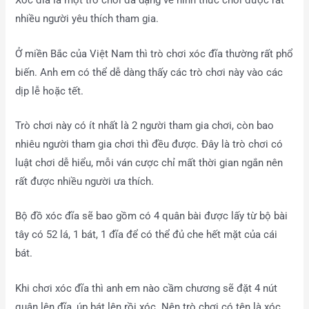
Xóc đĩa là một trò chơi đa dạng về hình thức chơi được rất
nhiều người yêu thích tham gia.
Ở miền Bắc của Việt Nam thì trò chơi xóc đĩa thường rất phổ
biến. Anh em có thể dễ dàng thấy các trò chơi này vào các
dịp lễ hoặc tết.
Trò chơi này có ít nhất là 2 người tham gia chơi, còn bao
nhiêu người tham gia chơi thì đều được. Đây là trò chơi có
luật chơi dễ hiểu, mỗi ván cược chỉ mất thời gian ngắn nên
rất được nhiều người ưa thích.
Bộ đồ xóc đĩa sẽ bao gồm có 4 quân bài được lấy từ bộ bài
tây có 52 lá, 1 bát, 1 đĩa để có thể đủ che hết mặt của cái
bát.
Khi chơi xóc đĩa thì anh em nào cầm chương sẽ đặt 4 nút
quân lên đĩa, úp bát lên rồi xóc. Nên trò chơi có tên là xóc