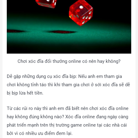
Chơi xóc đĩa đổi thưởng online có nên hay không?
Dễ gặp những dụng cụ xóc đĩa bịp: Nếu anh em tham gia
chơi không tỉnh táo thì khi tham gia chơi ở sới xóc đĩa sẽ dễ
bị bịp lừa hết tiền.
Từ các rủi ro này thì anh em đã biết nên chơi xóc đĩa online
hay không đúng không nào? Xóc đĩa online đang ngày càng
phát triển mạnh trên thị trường game online tại các nhà cái
bởi vì có nhiều ưu điểm đem lại.