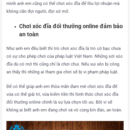
mình anh em cũng có thể chơi xóc đĩa để thu lợi nhuận mà
không cần đợi người, đợi sớ mở.
Chơi xóc đĩa đổi thưởng online đảm bảo
an toàn
Như anh em đều biết thì trò chơi xóc đĩa là trò cờ bạc chưa
có sự cho phép chơi của pháp luật Việt Nam. Những sới xóc
đĩa dù có mở thì cũng chỉ là chơi chui. Nếu xui xẻo bị công
an thấy thì những ai tham gia chơi sẽ bị vi phạm pháp luật.
Để có thể giúp anh em thỏa mãn đam mê chơi xóc đĩa để
vừa có thể giải trí, vừa kiếm tiền thì hình thức chơi xóc đĩa
đổi thưởng online chính là sự lựa chọn tối ưu. Bởi vì sẽ
không ai biết anh em đang chơi và vô cùng kín đáo, an toàn.