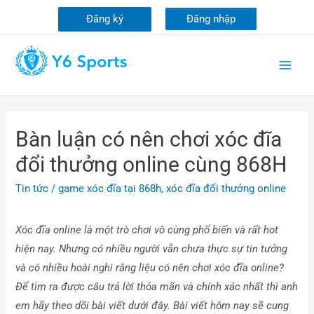
Đăng ký
Đăng nhập
Bàn luận có nên chơi xóc đĩa
đổi thưởng online cùng 868H
Tin tức
/
game xóc đĩa tại 868h
,
xóc đĩa đổi thưởng online
Xóc đĩa online là một trò chơi vô cùng phổ biến và rất hot
hiện nay. Nhưng có nhiều người vẫn chưa thực sự tin tưởng
và có nhiều hoài nghi rằng liệu có nên chơi xóc đĩa online?
Để tìm ra được câu trả lời thỏa mãn và chính xác nhất thì anh
em hãy theo dõi bài viết dưới đây. Bài viết hôm nay sẽ cung