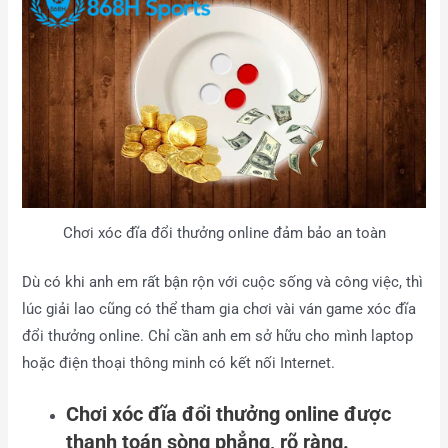
Chơi xóc đĩa đổi thưởng online đảm bảo an toàn
Dù có khi anh em rất bận rộn với cuộc sống và công việc, thì
lúc giải lao cũng có thể tham gia chơi vài ván game xóc đĩa
đổi thưởng online. Chỉ cần anh em sở hữu cho mình laptop
hoặc điện thoại thông minh có kết nối Internet.
Chơi xóc đĩa đổi thưởng online được
thanh toán sòng phẳng, rõ ràng.