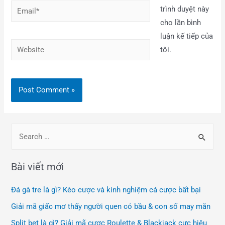
trình duyệt này
cho lần bình
luận kế tiếp của
tôi.
Bài viết mới
Đá gà tre là gì? Kèo cược và kinh nghiệm cá cược bất bại
Giải mã giấc mơ thấy người quen có bầu & con số may mắn
Split bet là gì? Giải mã cược Roulette & Blackjack cực hiệu