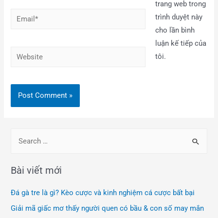
trang web trong
trình duyệt này
cho lần bình
luận kế tiếp của
tôi.
Bài viết mới
Đá gà tre là gì? Kèo cược và kinh nghiệm cá cược bất bại
Giải mã giấc mơ thấy người quen có bầu & con số may mắn