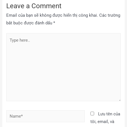
Leave a Comment
Email của bạn sẽ không được hiển thị công khai.
Các trường
bắt buộc được đánh dấu
*
Lưu tên của
tôi, email, và