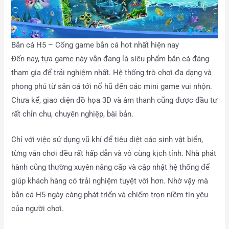
Bắn cá H5 – Cổng game bắn cá hot nhất hiện nay
Đến nay, tựa game này vẫn đang là siêu phẩm bắn cá đáng
tham gia để trải nghiệm nhất. Hệ thống trò chơi đa dạng và
phong phú từ săn cá tới nổ hũ đến các mini game vui nhộn.
Chưa kể, giao diện đồ họa 3D và âm thanh cũng được đầu tư
rất chỉn chu, chuyên nghiệp, bài bản.
Chỉ với việc sử dụng vũ khí để tiêu diệt các sinh vật biển,
từng ván chơi đều rất hấp dẫn và vô cùng kịch tính. Nhà phát
hành cũng thường xuyên nâng cấp và cập nhật hệ thống để
giúp khách hàng có trải nghiệm tuyệt vời hơn. Nhờ vậy mà
bắn cá H5 ngày càng phát triển và chiếm trọn niềm tin yêu
của người chơi.