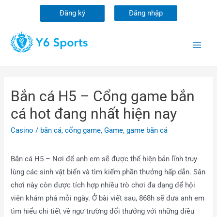
Đăng ký
Đăng nhập
Bắn cá H5 – Cổng game bắn
cá hot đang nhất hiện nay
Casino
/
bắn cá
,
cổng game
,
Game
,
game bắn cá
Bắn cá H5 – Nơi để anh em sẽ được thể hiện bản lĩnh truy
lùng các sinh vật biển và tìm kiếm phần thưởng hấp dẫn. Sân
chơi này còn được tích hợp nhiều trò chơi đa dạng để hội
viên khám phá mỗi ngày. Ở bài viết sau,
868h sẽ đưa anh em
tìm hiểu chi tiết về ngư trường đổi thưởng với những điều