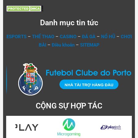
Danh mục tin tức
ESPORTS
–
THỂ THAO
–
CASINO
–
ĐÁ GÀ
–
NỔ HŨ
–
CHƠI
BÀI
–
Điều khoản
–
SITEMAP
CỘNG SỰ HỢP TÁC