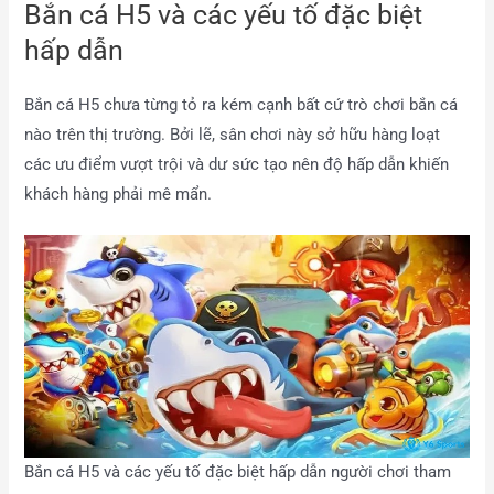
Bắn cá H5 và các yếu tố đặc biệt
hấp dẫn
Bắn cá H5 chưa từng tỏ ra kém cạnh bất cứ trò chơi bắn cá
nào trên thị trường. Bởi lẽ, sân chơi này sở hữu hàng loạt
các ưu điểm vượt trội và dư sức tạo nên độ hấp dẫn khiến
khách hàng phải mê mẩn.
Bắn cá H5 và các yếu tố đặc biệt hấp dẫn người chơi tham