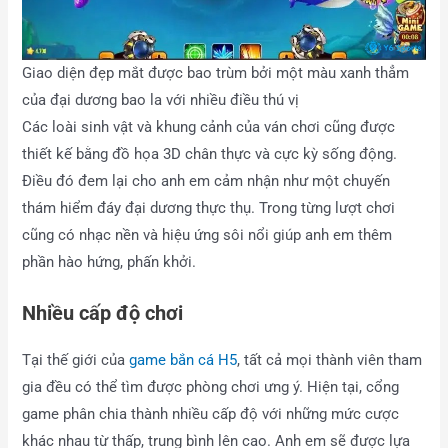
Giao diện đẹp mắt được bao trùm bởi một màu xanh thẳm
của đại dương bao la với nhiều điều thú vị
Các loài sinh vật và khung cảnh của ván chơi cũng được
thiết kế bằng đồ họa 3D chân thực và cực kỳ sống động.
Điều đó đem lại cho anh em cảm nhận như một chuyến
thám hiểm đáy đại dương thực thụ. Trong từng lượt chơi
cũng có nhạc nền và hiệu ứng sôi nổi giúp anh em thêm
phần hào hứng, phấn khởi.
Nhiều cấp độ chơi
Tại thế giới của
game bắn cá H5
, tất cả mọi thành viên tham
gia đều có thể tìm được phòng chơi ưng ý. Hiện tại, cổng
game phân chia thành nhiều cấp độ với những mức cược
khác nhau từ thấp, trung bình lên cao. Anh em sẽ được lựa