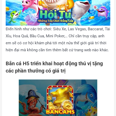
Điển hình như các trò chơi: Siêu Xe, Las Vegas, Baccarat, Tài
Xỉu, Hoa Quả, Bầu Cua, Mini Poker,… Chỉ cần truy cập, anh
em sẽ có cơ hội khám phá tới một nửa thế giới giải trí thời
hiện đại mà không cần tìm thêm bất cứ trang web nào khác.
Bắn cá H5 triển khai hoạt động thú vị tặng
các phần thưởng có giá trị