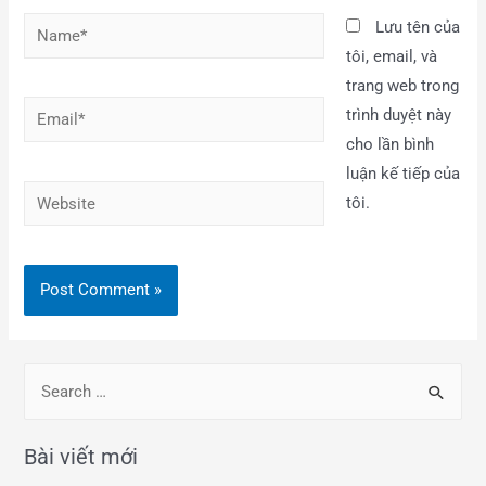
Lưu tên của
tôi, email, và
trang web trong
trình duyệt này
cho lần bình
luận kế tiếp của
tôi.
Bài viết mới