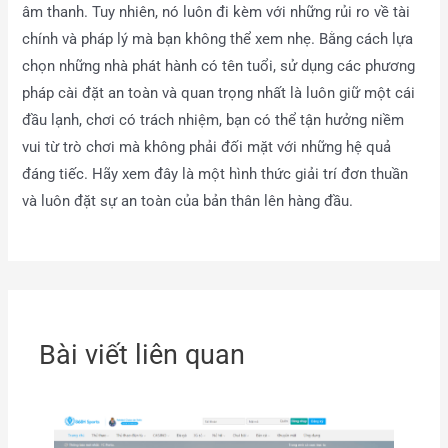
âm thanh. Tuy nhiên, nó luôn đi kèm với những rủi ro về tài
chính và pháp lý mà bạn không thể xem nhẹ. Bằng cách lựa
chọn những nhà phát hành có tên tuổi, sử dụng các phương
pháp cài đặt an toàn và quan trọng nhất là luôn giữ một cái
đầu lạnh, chơi có trách nhiệm, bạn có thể tận hưởng niềm
vui từ trò chơi mà không phải đối mặt với những hệ quả
đáng tiếc. Hãy xem đây là một hình thức giải trí đơn thuần
và luôn đặt sự an toàn của bản thân lên hàng đầu.
Bài viết liên quan