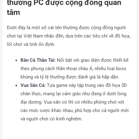
thưởng PC được cộng đồng quan
tâm
Dưới đây là một số cái tên thường được cộng đồng người
chơi tại Việt Nam nhắc đến, dựa trên các tiêu chí về đồ họa,
lối chơi và tính ổn định.
Bắn Cá Thần Tài:
Nổi bật với giao diện được thiết kế
theo phong cách thần thoại châu Á, nhiều loại boss
khủng và tỷ lệ thưởng được đánh giá là hấp dẫn.
Vua Săn Cá:
Tựa game này tập trung vào đồ họa 3D
chân thực, mang lại cảm giác như đang ở dưới lòng
đại dương. Vua săn có thì có nhiều phòng chơi với
các mức cược khác nhau, phù hợp cho cả người mới
và người chơi có kinh nghiệm.