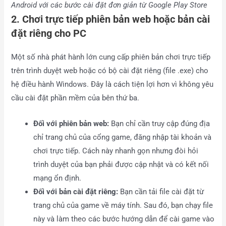
Android với các bước cài đặt đơn giản từ Google Play Store
2. Chơi trực tiếp phiên bản web hoặc bản cài
đặt riêng cho PC
Một số nhà phát hành lớn cung cấp phiên bản chơi trực tiếp
trên trình duyệt web hoặc có bộ cài đặt riêng (file .exe) cho
hệ điều hành Windows. Đây là cách tiện lợi hơn vì không yêu
cầu cài đặt phần mềm của bên thứ ba.
Đối với phiên bản web:
Bạn chỉ cần truy cập đúng địa
chỉ trang chủ của cổng game, đăng nhập tài khoản và
chơi trực tiếp. Cách này nhanh gọn nhưng đòi hỏi
trình duyệt của bạn phải được cập nhật và có kết nối
mạng ổn định.
Đối với bản cài đặt riêng:
Bạn cần tải file cài đặt từ
trang chủ của game về máy tính. Sau đó, bạn chạy file
này và làm theo các bước hướng dẫn để cài game vào