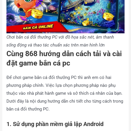
Chơi bắn cá đổi thưởng PC với đồ họa sắc nét, âm thanh
sống động và thao tác chuẩn xác trên màn hình lớn
Cùng 868 hướng dẫn cách tải và cài
đặt game bắn cá pc
Để chơi game bắn cá đổi thưởng PC thì anh em có hai
phương pháp chính. Việc lựa chọn phương pháp nào phụ
thuộc vào nhà phát hành game và sở thích cá nhân của bạn.
Dưới đây là nội dung hướng dẫn chi tiết cho từng cách trong
bắn cá đổi thưởng PC.
1. Sử dụng phần mềm giả lập Android