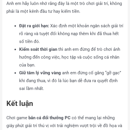
Anh em hãy luôn nhớ rằng đây là một trò chơi giải trí, không
phải là một kênh đầu tư hay kiếm tiền.
Đặt ra giới hạn:
Xác định một khoản ngân sách giải trí
rõ ràng và tuyệt đối không nạp thêm khi đã thua hết
số tiền đó.
Kiểm soát thời gian
thì anh em đừng để trò chơi ảnh
hưởng đến công việc, học tập và cuộc sống cá nhân
của bạn.
Giữ tâm lý vững vàng
anh em đừng cố gắng “gỡ gạc”
khi đang thua, vì đó là lúc bạn dễ đưa ra quyết định
sai lầm nhất.
Kết luận
Chơi game
bắn cá đổi thưởng PC
có thể mang lại những
giây phút giải trí thú vị với trải nghiệm vượt trội về đồ họa và