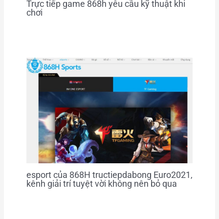
Trực tiếp game 868h yêu cầu kỹ thuật khi
chơi
esport của 868H tructiepdabong Euro2021,
kênh giải trí tuyệt vời không nên bỏ qua