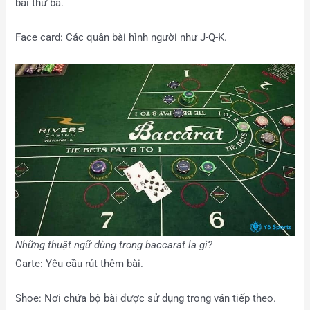
bài thứ ba.
Face card: Các quân bài hình người như J-Q-K.
Những thuật ngữ dùng trong baccarat la gì?
Carte: Yêu cầu rút thêm bài.
Shoe: Nơi chứa bộ bài được sử dụng trong ván tiếp theo.