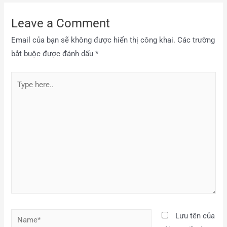
Leave a Comment
Email của bạn sẽ không được hiển thị công khai.
Các trường
bắt buộc được đánh dấu
*
Lưu tên của