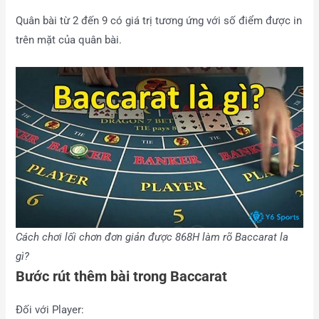
Quân bài từ 2 đến 9 có giá trị tương ứng với số điểm được in
trên mặt của quân bài.
Cách chơi lối chơn đơn giản được 868H làm rõ Baccarat la
gì?
Bước rút thêm bài trong Baccarat
Đối với Player: