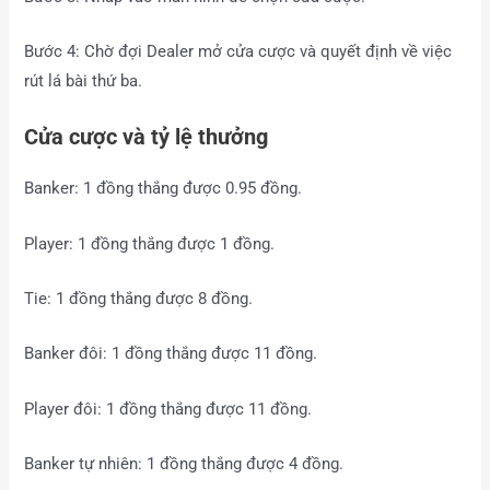
Bước 4: Chờ đợi Dealer mở cửa cược và quyết định về việc
rút lá bài thứ ba.
Cửa cược và tỷ lệ thưởng
Banker: 1 đồng thắng được 0.95 đồng.
Player: 1 đồng thắng được 1 đồng.
Tie: 1 đồng thắng được 8 đồng.
Banker đôi: 1 đồng thắng được 11 đồng.
Player đôi: 1 đồng thắng được 11 đồng.
Banker tự nhiên: 1 đồng thắng được 4 đồng.