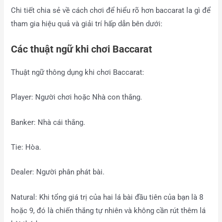
Chi tiết chia sẻ về cách chơi để hiểu rõ hơn baccarat la gì để
tham gia hiệu quả và giải trí hấp dẫn bên dưới:
Các thuật ngữ khi chơi Baccarat
Thuật ngữ thông dụng khi chơi Baccarat:
Player: Người chơi hoặc Nhà con thắng.
Banker: Nhà cái thắng.
Tie: Hòa.
Dealer: Người phân phát bài.
Natural: Khi tổng giá trị của hai lá bài đầu tiên của bạn là 8
hoặc 9, đó là chiến thắng tự nhiên và không cần rút thêm lá