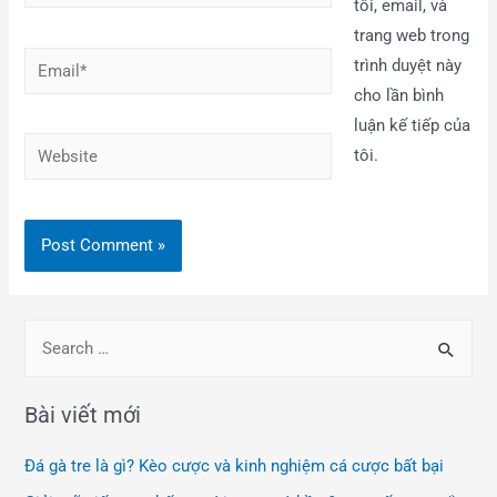
tôi, email, và
trang web trong
trình duyệt này
cho lần bình
luận kế tiếp của
tôi.
Bài viết mới
Đá gà tre là gì? Kèo cược và kinh nghiệm cá cược bất bại