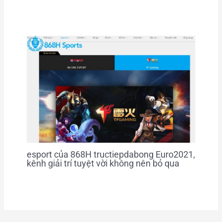
esport của 868H tructiepdabong Euro2021,
kênh giải trí tuyệt vời không nên bỏ qua