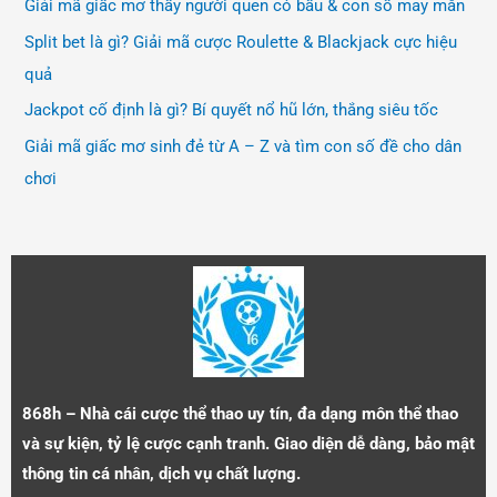
Giải mã giấc mơ thấy người quen có bầu & con số may mắn
Split bet là gì? Giải mã cược Roulette & Blackjack cực hiệu
quả
Jackpot cố định là gì? Bí quyết nổ hũ lớn, thắng siêu tốc
Giải mã giấc mơ sinh đẻ từ A – Z và tìm con số đề cho dân
chơi
868h – Nhà cái cược thể thao uy tín, đa dạng môn thể thao
và sự kiện, tỷ lệ cược cạnh tranh. Giao diện dễ dàng, bảo mật
thông tin cá nhân, dịch vụ chất lượng.