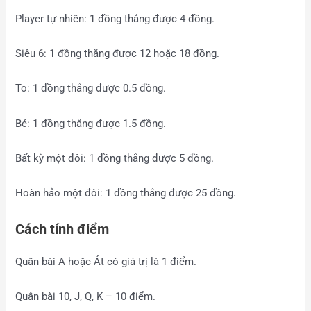
Player tự nhiên: 1 đồng thắng được 4 đồng.
Siêu 6: 1 đồng thắng được 12 hoặc 18 đồng.
To: 1 đồng thắng được 0.5 đồng.
Bé: 1 đồng thắng được 1.5 đồng.
Bất kỳ một đôi: 1 đồng thắng được 5 đồng.
Hoàn hảo một đôi: 1 đồng thắng được 25 đồng.
Cách tính điểm
Quân bài A hoặc Át có giá trị là 1 điểm.
Quân bài 10, J, Q, K – 10 điểm.