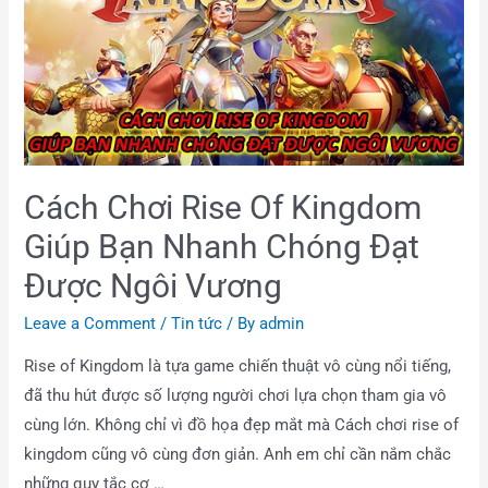
Cách Chơi Rise Of Kingdom
Giúp Bạn Nhanh Chóng Đạt
Được Ngôi Vương
Leave a Comment
/
Tin tức
/ By
admin
Rise of Kingdom là tựa game chiến thuật vô cùng nổi tiếng,
đã thu hút được số lượng người chơi lựa chọn tham gia vô
cùng lớn. Không chỉ vì đồ họa đẹp mắt mà Cách chơi rise of
kingdom cũng vô cùng đơn giản. Anh em chỉ cần nắm chắc
những quy tắc cơ …