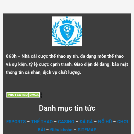
868h – Nhà cái cược thể thao uy tín, đa dạng môn thể thao
và sự kiện, tỷ lệ cược cạnh tranh. Giao diện dễ dàng, bảo mật
thông tin cá nhân, dịch vụ chất lượng.
Danh mục tin tức
ESPORTS
–
THỂ THAO
–
CASINO
–
ĐÁ GÀ
–
NỔ HŨ
–
CHƠI
BÀI
–
Điều khoản
–
SITEMAP