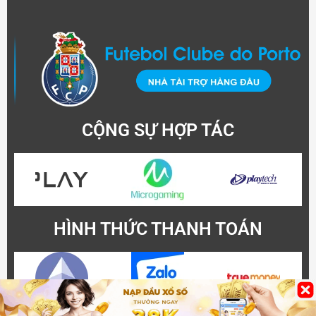
CỘNG SỰ HỢP TÁC
HÌNH THỨC THANH TOÁN