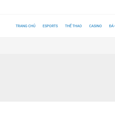
TRANG CHỦ
ESPORTS
THỂ THAO
CASINO
ĐÁ