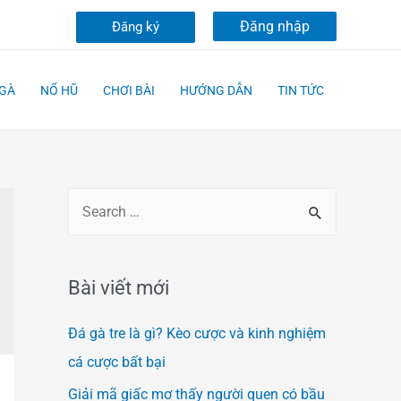
Đăng nhập
Đăng ký
 GÀ
NỔ HŨ
CHƠI BÀI
HƯỚNG DẪN
TIN TỨC
Bài viết mới
Đá gà tre là gì? Kèo cược và kinh nghiệm
cá cược bất bại
Giải mã giấc mơ thấy người quen có bầu